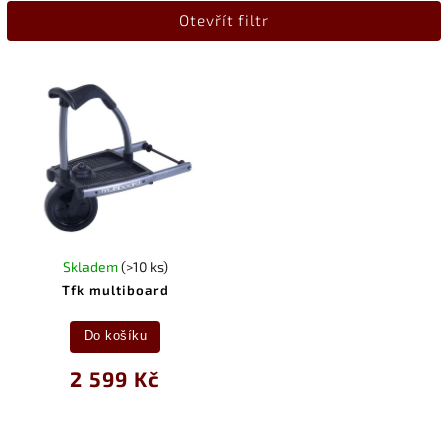
Otevřít filtr
Nejprodávanější
Abecedně
Skladem
(>10 ks)
Tfk multiboard
Do košíku
2 599 Kč