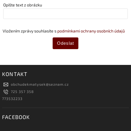
Opište text z obrázku
Vložením zprávy souhlasíte s
podmínkami ochrany osobních údajů
Odeslat
KONTAKT
obchudekmatysek
@
seznam.cz
725 357 358
773532233
FACEBOOK