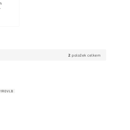
m
y
2
položek celkem
91R0VLB