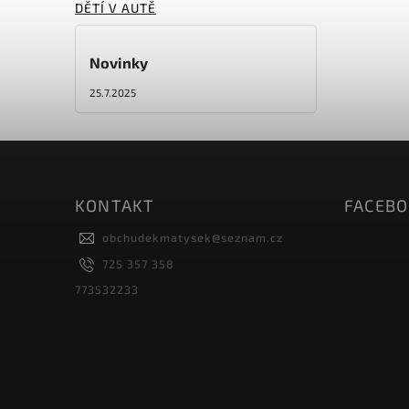
DĚTÍ V AUTĚ
Novinky
25.7.2025
KONTAKT
FACEB
obchudekmatysek
@
seznam.cz
725 357 358
773532233