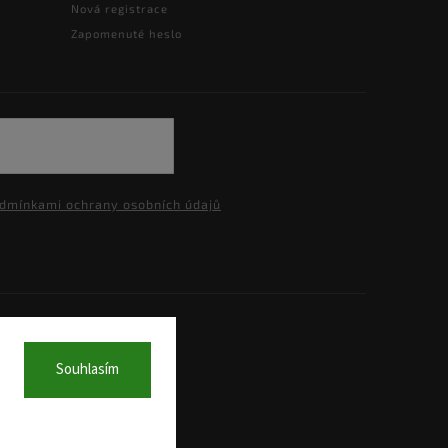
Nová registrace
Zapomenuté heslo
dmínkami ochrany osobních údajů
a.
Souhlasím