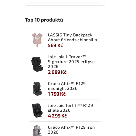
Top 10 produktů
LÄSSIG Tiny Backpack
About Friends chinchilla
569 Kč
Joie Joie i-Traver™
Signature 2025 eclipse
2026
2 699 Kč
Graco Affix™ R129
midnight 2026
1 799 Kč
Joie Joie fortifi™ R129
shale 2026
4 299 Kč
Graco Affix™ R129 iron
2026