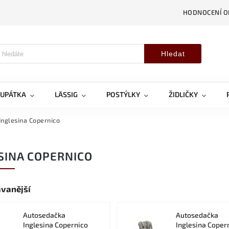
HODNOCENÍ 
Hledat
OUPÁTKA
LÄSSIG
POSTÝLKY
ŽIDLIČKY
Inglesina Copernico
SINA COPERNICO
vanější
Autosedačka
Autosedačka
Inglesina Copernico
Inglesina Coper