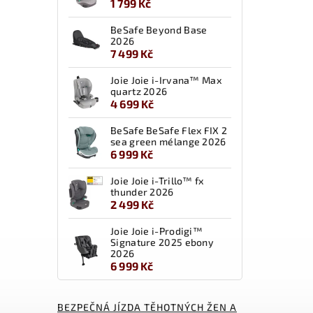
1 799 Kč
BeSafe Beyond Base
2026
7 499 Kč
Joie Joie i-Irvana™ Max
quartz 2026
4 699 Kč
BeSafe BeSafe Flex FIX 2
sea green mélange 2026
6 999 Kč
Joie Joie i-Trillo™ fx
thunder 2026
2 499 Kč
Joie Joie i-Prodigi™
Signature 2025 ebony
2026
6 999 Kč
BEZPEČNÁ JÍZDA TĚHOTNÝCH ŽEN A