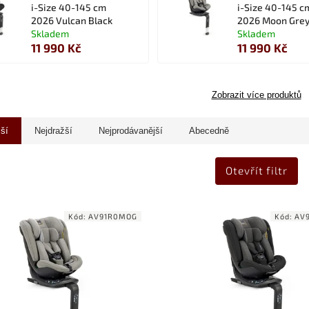
i-Size 40-145 cm
i-Size 40-145 c
2026 Vulcan Black
2026 Moon Gre
Skladem
Skladem
11 990 Kč
11 990 Kč
Zobrazit více produktů
jší
Nejdražší
Nejprodávanější
Abecedně
Otevřít filtr
Kód:
AV91R0MOG
Kód:
AV