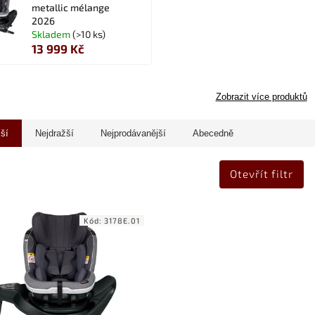
metallic mélange
2026
Skladem
(>10 ks)
13 999 Kč
Zobrazit více produktů
jší
Nejdražší
Nejprodávanější
Abecedně
Otevřít filtr
Kód:
3178E.01