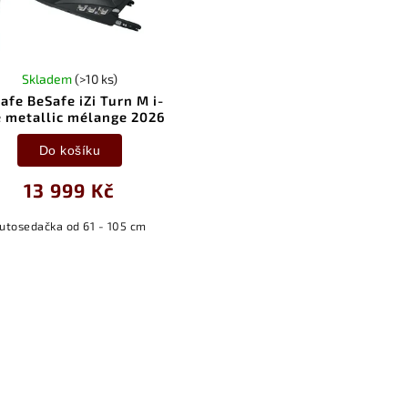
Skladem
(>10 ks)
afe BeSafe iZi Turn M i-
e metallic mélange 2026
Do košíku
13 999 Kč
utosedačka od 61 - 105 cm