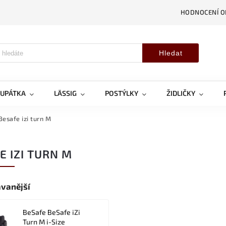
HODNOCENÍ 
Hledat
OUPÁTKA
LÄSSIG
POSTÝLKY
ŽIDLIČKY
Besafe izi turn M
E IZI TURN M
vanější
BeSafe BeSafe iZi
Turn M i-Size