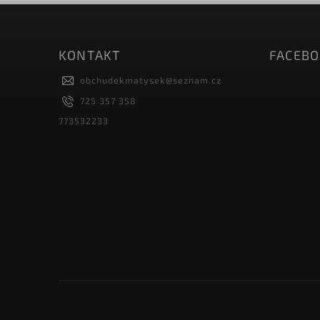
KONTAKT
FACEB
obchudekmatysek
@
seznam.cz
725 357 358
773532233