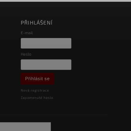
PŘIHLÁŠENÍ
E-mail
Heslo
Přihlásit se
Nová registrace
Zapomenuté heslo