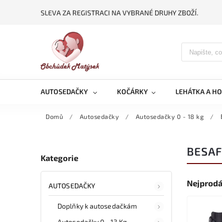
SLEVA ZA REGISTRACI NA VYBRANÉ DRUHY ZBOŽÍ.
AUTOSEDAČKY
KOČÁRKY
LEHÁTKA A H
Domů
/
Autosedačky
/
Autosedačky 0 - 18 kg
/
BESAF
Kategorie
Nejprodá
AUTOSEDAČKY
Doplňky k autosedačkám
Autosedačky 0 - 13 Kg