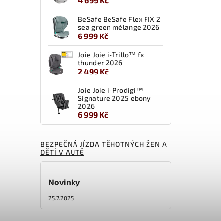
4 699 Kč
BeSafe BeSafe Flex FIX 2
sea green mélange 2026
6 999 Kč
Joie Joie i-Trillo™ fx
thunder 2026
2 499 Kč
Joie Joie i-Prodigi™
Signature 2025 ebony
2026
6 999 Kč
BEZPEČNÁ JÍZDA TĚHOTNÝCH ŽEN A
DĚTÍ V AUTĚ
Novinky
25.7.2025