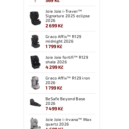
569 Kč
Joie Joie i-Traver™
Signature 2025 eclipse
2026
2 699 Kč
Graco Affix™ R129
midnight 2026
1 799 Kč
Joie Joie fortifi™ R129
shale 2026
4 299 Kč
Graco Affix™ R129 iron
2026
1 799 Kč
BeSafe Beyond Base
2026
7 499 Kč
Joie Joie i-Irvana™ Max
quartz 2026