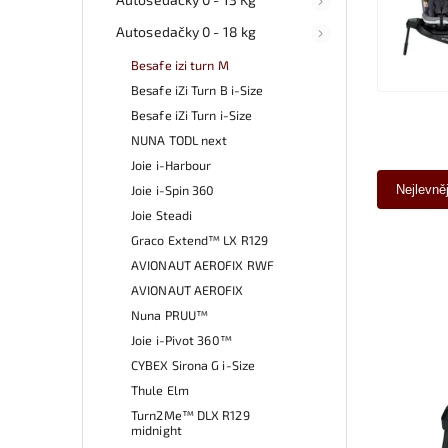
Autosedačky 0 - 18 kg
Besafe izi turn M
Besafe iZi Turn B i-Size
Besafe iZi Turn i-Size
NUNA TODL next
Joie i-Harbour
Joie i-Spin 360
Nejlevně
Joie Steadi
Graco Extend™ LX R129
AVIONAUT AEROFIX RWF
AVIONAUT AEROFIX
Nuna PRUU™
Joie i-Pivot 360™
CYBEX Sirona G i-Size
Thule Elm
Turn2Me™ DLX R129
midnight