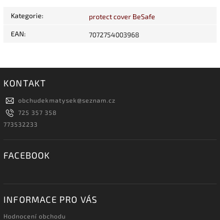
Kategorie
:
protect cover BeSafe
EAN
:
7072754003968
KONTAKT
obchudekmatysek
@
seznam.cz
725 357 358
773532233
FACEBOOK
INFORMACE PRO VÁS
Hodnocení obchodu