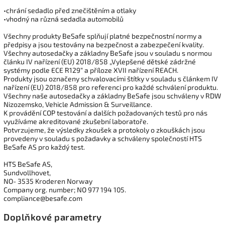
•chrání sedadlo před znečištěním a otlaky
•vhodný na různá sedadla automobilů
Všechny produkty BeSafe splňují platné bezpečnostní normy a
předpisy a jsou testovány na bezpečnost a zabezpečení kvality.
Všechny autosedačky a základny BeSafe jsou v souladu s normou
článku IV nařízení (EU) 2018/858 „Vylepšené dětské zádržné
systémy podle ECE R129“ a příloze XVII nařízení REACH.
Produkty jsou označeny schvalovacími štítky v souladu s článkem IV
nařízení (EU) 2018/858 pro referenci pro každé schválení produktu.
Všechny naše autosedačky a základny BeSafe jsou schváleny v RDW
Nizozemsko, Vehicle Admission & Surveillance.
K provádění COP testování a dalších požadovaných testů pro nás
využíváme akreditované zkušební laboratoře.
Potvrzujeme, že výsledky zkoušek a protokoly o zkouškách jsou
provedeny v souladu s požadavky a schváleny společností HTS
BeSafe AS pro každý test.
HTS BeSafe AS,
Sundvollhovet,
NO- 3535 Kroderen Norway
Company org. number; NO 977 194 105.
compliance@besafe.com
Doplňkové parametry