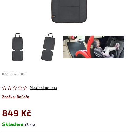
Kód:
6645.003
Neohodnoceno
Značka:
BeSafe
849 Kč
Skladem
(3 ks)