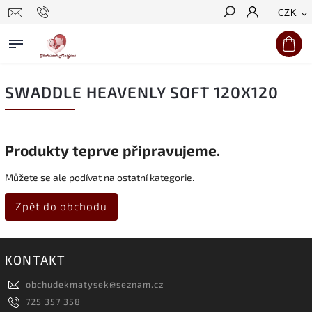
CZK
Hledat
SWADDLE HEAVENLY SOFT 120X120
Produkty teprve připravujeme.
Můžete se ale podívat na ostatní kategorie.
Zpět do obchodu
KONTAKT
obchudekmatysek
@
seznam.cz
725 357 358