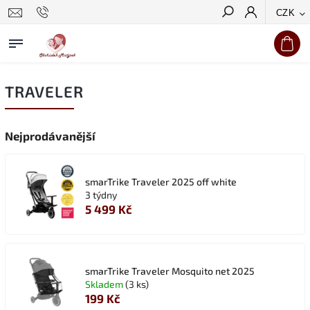
CZK
Hledat
TRAVELER
Nejprodávanější
smarTrike Traveler 2025 off white
3 týdny
5 499 Kč
smarTrike Traveler Mosquito net 2025
Skladem
(3 ks)
199 Kč