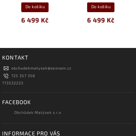
Do košíku
Do košíku
6 499 Kč
6 499 Kč
KONTAKT
obchudekmatysek
@
seznam.cz
725 357 358
773532233
FACEBOOK
Obchůdek Matýsek s.r.o
INFORMACE PRO VÁS