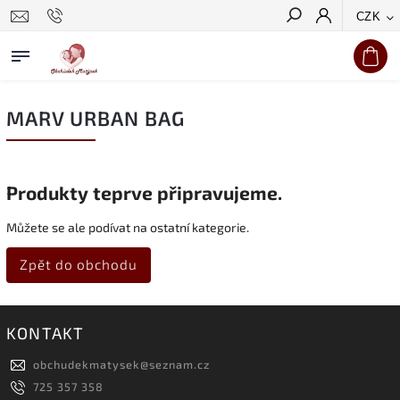
CZK
Hledat
MARV URBAN BAG
Produkty teprve připravujeme.
Můžete se ale podívat na ostatní kategorie.
Zpět do obchodu
KONTAKT
obchudekmatysek
@
seznam.cz
725 357 358