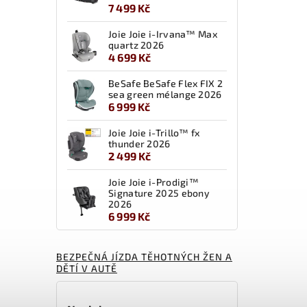
7 499 Kč
Joie Joie i-Irvana™ Max
quartz 2026
4 699 Kč
BeSafe BeSafe Flex FIX 2
sea green mélange 2026
6 999 Kč
Joie Joie i-Trillo™ fx
thunder 2026
2 499 Kč
Joie Joie i-Prodigi™
Signature 2025 ebony
2026
6 999 Kč
BEZPEČNÁ JÍZDA TĚHOTNÝCH ŽEN A
DĚTÍ V AUTĚ