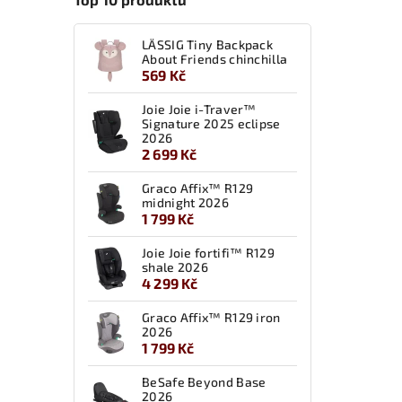
LÄSSIG Tiny Backpack
About Friends chinchilla
569 Kč
Joie Joie i-Traver™
Signature 2025 eclipse
2026
2 699 Kč
Graco Affix™ R129
midnight 2026
1 799 Kč
Joie Joie fortifi™ R129
shale 2026
4 299 Kč
Graco Affix™ R129 iron
2026
1 799 Kč
BeSafe Beyond Base
2026