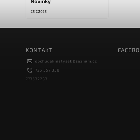
Novinky
25.7.2025
KONTAKT
FACEB
obchudekmatysek
@
seznam.cz
725 357 358
773532233