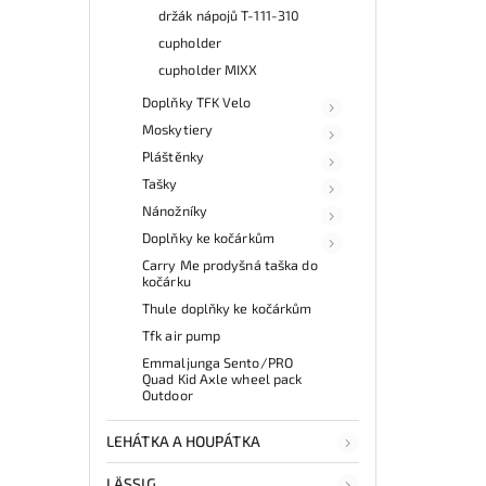
držák nápojů T-111-310
cupholder
cupholder MIXX
Doplňky TFK Velo
Moskytiery
Pláštěnky
Tašky
Nánožníky
Doplňky ke kočárkům
Carry Me prodyšná taška do
kočárku
Thule doplňky ke kočárkům
Tfk air pump
Emmaljunga Sento/PRO
Quad Kid Axle wheel pack
Outdoor
LEHÁTKA A HOUPÁTKA
LÄSSIG