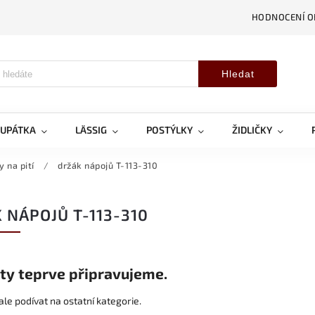
HODNOCENÍ 
Hledat
OUPÁTKA
LÄSSIG
POSTÝLKY
ŽIDLIČKY
 na pití
/
držák nápojů T-113-310
 NÁPOJŮ T-113-310
ty teprve připravujeme.
le podívat na ostatní kategorie.