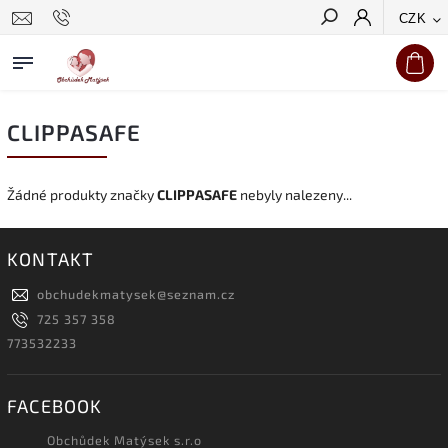
CZK
Hledat
CLIPPASAFE
Žádné produkty značky
CLIPPASAFE
nebyly nalezeny...
KONTAKT
obchudekmatysek
@
seznam.cz
725 357 358
773532233
FACEBOOK
Obchůdek Matýsek s.r.o