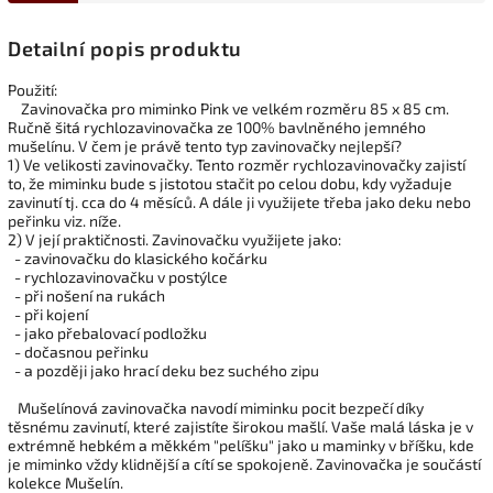
Detailní popis produktu
Použití:
Zavinovačka pro miminko Pink ve velkém rozměru 85 x 85 cm.
Ručně šitá rychlozavinovačka ze 100% bavlněného jemného
mušelínu. V čem je právě tento typ zavinovačky nejlepší?
1) Ve velikosti zavinovačky. Tento rozměr rychlozavinovačky zajistí
to, že miminku bude s jistotou stačit po celou dobu, kdy vyžaduje
zavinutí tj. cca do 4 měsíců. A dále ji využijete třeba jako deku nebo
peřinku viz. níže.
2) V její praktičnosti. Zavinovačku využijete jako:
- zavinovačku do klasického kočárku
- rychlozavinovačku v postýlce
- při nošení na rukách
- při kojení
- jako přebalovací podložku
- dočasnou peřinku
- a později jako hrací deku bez suchého zipu
Mušelínová zavinovačka navodí miminku pocit bezpečí díky
těsnému zavinutí, které zajistíte širokou mašlí. Vaše malá láska je v
extrémně hebkém a měkkém "pelíšku" jako u maminky v bříšku, kde
je miminko vždy klidnější a cítí se spokojeně. Zavinovačka je součástí
kolekce Mušelín.