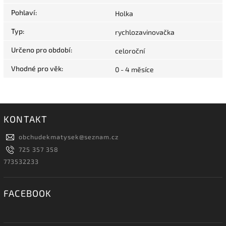
Pohlaví
:
Holka
Typ
:
rychlozavinovačka
Určeno pro období
:
celoroční
Vhodné pro věk
:
0 - 4 měsíce
KONTAKT
obchudekmatysek
@
seznam.cz
725 357 358
773532233
FACEBOOK