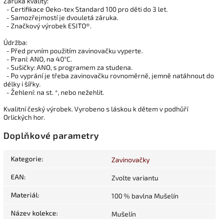
Záruka kvality:
- Certifikace Oeko-tex Standard 100 pro děti do 3 let.
- Samozřejmostí je dvouletá záruka.
- Značkový výrobek ESITO®.
Údržba:
- Před prvním použitím zavinovačku vyperte.
- Praní: ANO, na 40°C.
- Sušičky: ANO, s programem za studena.
- Po vyprání je třeba zavinovačku rovnoměrně, jemně natáhnout do
délky i šířky.
- Žehlení: na st. *, nebo nežehlit.
Kvalitní český výrobek. Vyrobeno s láskou k dětem v podhůří
Orlických hor.
Doplňkové parametry
Kategorie
:
Zavinovačky
EAN
:
Zvolte variantu
Materiál
:
100 % bavlna Mušelín
Název kolekce
:
Mušelín