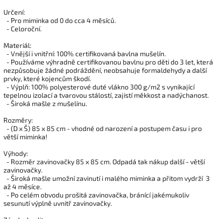
Určení:
- Pro miminka od 0 do cca 4 měsíců.
- Celoroční.
Materiál:
- Vnější i vnitřní: 100% certifikovaná bavlna mušelín.
- Používáme výhradně certifikovanou bavlnu pro děti do 3 let, která
nezpůsobuje žádné podráždění, neobsahuje formaldehydy a další
prvky, které kojencům škodí.
- Výplň: 100% polyesterové duté vlákno 300 g/m2 s vynikající
tepelnou izolací a tvarovou stálostí, zajistí měkkost a nadýchanost.
- Široká mašle z mušelínu.
Rozměry:
- (D x Š) 85 x 85 cm - vhodné od narození a postupem času i pro
větší miminka!
Výhody:
- Rozměr zavinovačky 85 x 85 cm. Odpadá tak nákup další - větší
zavinovačky.
- Široká mašle umožní zavinutí i malého miminka a přitom vydrží 3
až 4 měsíce.
- Po celém obvodu prošitá zavinovačka, bránící jakémukoliv
sesunutí výplně uvnitř zavinovačky.