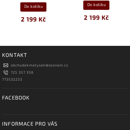
Do košíku
Do košíku
2 199 Kč
2 199 Kč
KONTAKT
obchudekmatysek
@
seznam.cz
725 357 358
773532233
FACEBOOK
INFORMACE PRO VÁS