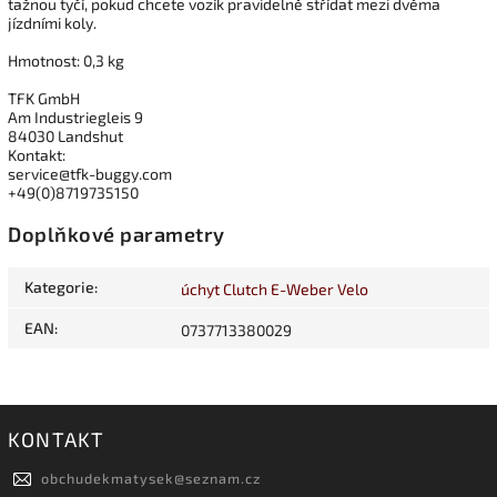
tažnou tyčí, pokud chcete vozík pravidelně střídat mezi dvěma
jízdními koly.
Hmotnost: 0,3 kg
TFK GmbH
Am Industriegleis 9
84030 Landshut
Kontakt:
service@tfk-buggy.com
+49(0)8719735150
Doplňkové parametry
Kategorie
:
úchyt Clutch E-Weber Velo
EAN
:
0737713380029
KONTAKT
obchudekmatysek
@
seznam.cz