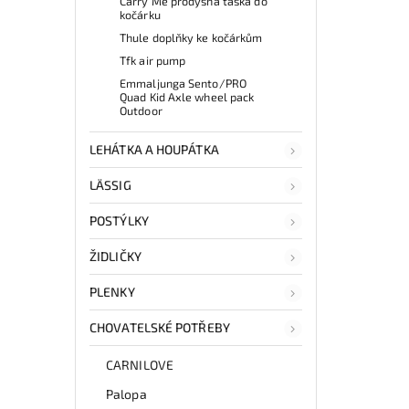
Carry Me prodyšná taška do
kočárku
Thule doplňky ke kočárkům
Tfk air pump
Emmaljunga Sento/PRO
Quad Kid Axle wheel pack
Outdoor
LEHÁTKA A HOUPÁTKA
LÄSSIG
POSTÝLKY
ŽIDLIČKY
PLENKY
CHOVATELSKÉ POTŘEBY
CARNILOVE
Palopa