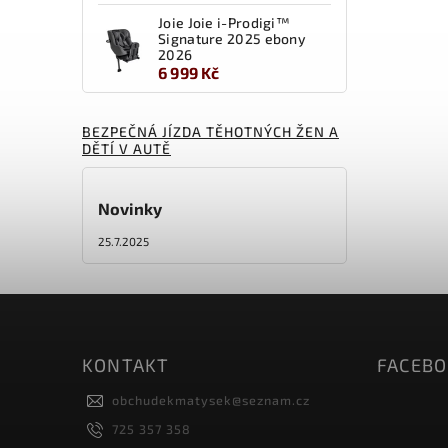
Joie Joie i-Prodigi™
Signature 2025 ebony
2026
6 999 Kč
BEZPEČNÁ JÍZDA TĚHOTNÝCH ŽEN A
DĚTÍ V AUTĚ
Novinky
25.7.2025
KONTAKT
FACEB
obchudekmatysek
@
seznam.cz
725 357 358