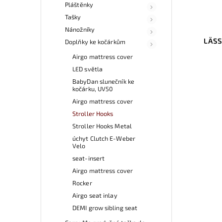
Pláštěnky
Tašky
Nánožníky
LÄSS
Doplňky ke kočárkům
Airgo mattress cover
LED světla
BabyDan slunečník ke
kočárku, UV50
Airgo mattress cover
Stroller Hooks
Stroller Hooks Metal
úchyt Clutch E-Weber
Velo
seat-insert
Airgo mattress cover
Rocker
Airgo seat inlay
DEMI grow sibling seat