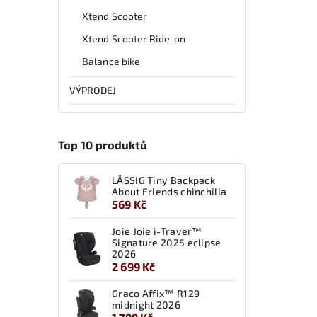
Xtend Scooter
Xtend Scooter Ride-on
Balance bike
VÝPRODEJ
Top 10 produktů
LÄSSIG Tiny Backpack
About Friends chinchilla
569 Kč
Joie Joie i-Traver™
Signature 2025 eclipse
2026
2 699 Kč
Graco Affix™ R129
midnight 2026