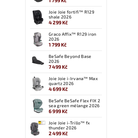
1 799 Kč
Joie Joie fortifi™ R129
shale 2026
4 299 Kč
Graco Affix™ R129 iron
2026
1 799 Kč
BeSafe Beyond Base
2026
7 499 Kč
Joie Joie i-Irvana™ Max
quartz 2026
4 699 Kč
BeSafe BeSafe Flex FIX 2
sea green mélange 2026
6 999 Kč
Joie Joie i-Trillo™ fx
thunder 2026
2 499 Kč