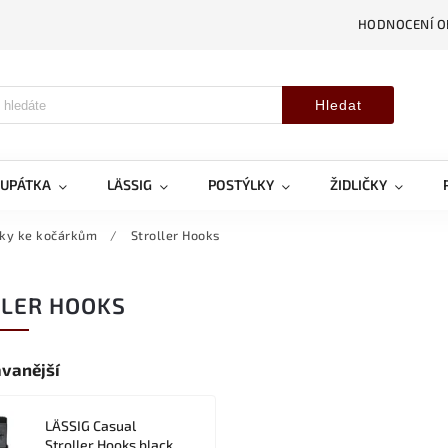
HODNOCENÍ 
Hledat
OUPÁTKA
LÄSSIG
POSTÝLKY
ŽIDLIČKY
ky ke kočárkům
/
Stroller Hooks
LER HOOKS
vanější
LÄSSIG Casual
Stroller Hooks black