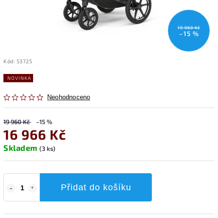
19 960 Kč
–15 %
Kód:
53725
NOVINKA
Neohodnoceno
19 960 Kč
–15 %
16 966 Kč
Skladem
(3 ks)
Přidat do košíku