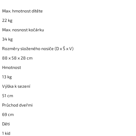
Max. hmotnost dítěte
22 kg
Max. nosnost kočárku
34 kg
Rozměry složeného nosiče (D x Š x V)
88 x 58 x 28 cm
Hmotnost
13 kg
Výška k sezení
51 cm
Průchod dveřmi
69 cm
Děti
1 kid