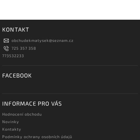
KONTAKT
obchudekmatysek
@
seznam.cz
725 357 358
773532233
FACEBOOK
INFORMACE PRO VÁS
Hodnocení obchodu
Novinky
Kontakty
Podmínky ochrany osobních údajů