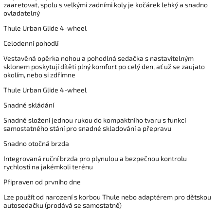
zaaretovat, spolu s velkými zadními koly je kočárek lehký a snadno
ovladatelný
Thule Urban Glide 4-wheel
Celodenní pohodlí
Vestavěná opěrka nohou a pohodlná sedačka s nastavitelným
sklonem poskytují dítěti plný komfort po celý den, ať už se zaujato
okolím, nebo si zdřímne
Thule Urban Glide 4-wheel
Snadné skládání
Snadné složení jednou rukou do kompaktního tvaru s funkcí
samostatného stání pro snadné skladování a přepravu
Snadno otočná brzda
Integrovaná ruční brzda pro plynulou a bezpečnou kontrolu
rychlosti na jakémkoli terénu
Připraven od prvního dne
Lze použít od narození s korbou Thule nebo adaptérem pro dětskou
autosedačku (prodává se samostatně)