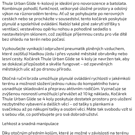
Thule Urban Glide 4-kolový je ideální pro novorozence a batolata.
Kombinuje pohodlí, funkčnost, velkorysé úložné prostory a odolný
výkon na různorodém terénu. Ať už se pohybujete po nerovných
cestách nebo se procházíte v sousedství, tento kočárek poskytuje
plynulé a spolehlivé ovládání. Nabízí také plné zakrytí stříšky s
ventilací, vestavěnou opěrku nohou a pohodlné sedadlo s
nastavitelným sklonem, což zajišťuje příjemnou cestu pro vše dítě
bez ohledu na terén nebo počasí.
Vyzkoušejte vynikající odpružení pneumatik plněných vzduchem,
které zajišťují hladkou jízdu i přes vysoké městské obrubníky nebo
lesní cesty. Kočárek Thule Urban Glide se 4 koly je navržen tak, aby
se dokázal přizpůsobit a skvěle fungovat – od zpevněných
městských ulic až po drsnou přírodu.
Otočná ruční brzda umožňuje plynulé ovládání rychlosti v jakémkoli
terénu a možnost složení jednou rukou do kompaktního tvaru
usnadňuje skladování a přepravu aktivním rodičům. Vyznačuje se
zvýšenou nosností umožňující převážet až 10 kg nákladu, Kočárek
Thule Urban Glide se 4 koly poskytuje dostatek prostoru pro uložení
nezbytného vybavení a dalších věcí – od tašky s plenkami a
svačinkou až po nákupní tašky a osobní věci. Máte tak svobodu vzít si
s sebou vše, co potřebujete pro svá dobrodružství.
Lehkost a snadná manipulace
Díky otočným předním kolům, které je možné v závislosti na terénu