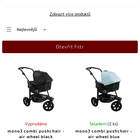
Zobrazit více produktů
Nejlevnější
Nejdražší
Otevřít filtr
Nejprodávanější
Abecedně
Vyprodáno
Skladem
(2 ks)
mono3 combi pushchair -
mono3 combi pushchair -
air wheel black
air wheel blue