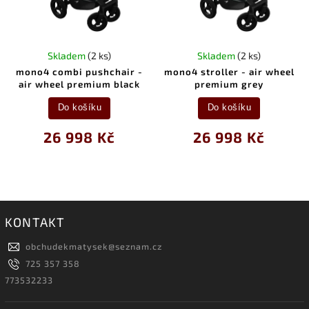
Skladem
(2 ks)
Skladem
(2 ks)
mono4 combi pushchair -
mono4 stroller - air wheel
air wheel premium black
premium grey
Do košíku
Do košíku
26 998 Kč
26 998 Kč
KONTAKT
obchudekmatysek
@
seznam.cz
725 357 358
773532233