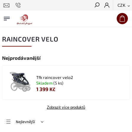
CZK
Hledat
RAINCOVER VELO
Nejprodávanější
Tfk raincover velo2
Skladem
(5 ks)
1 399 Kč
Zobrazit více produktů
Nejlevnější
Nejdražší