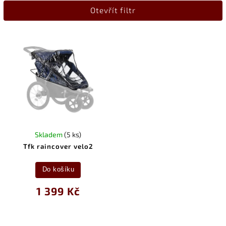
Otevřít filtr
Nejprodávanější
Abecedně
Skladem
(5 ks)
Tfk raincover velo2
Do košíku
1 399 Kč