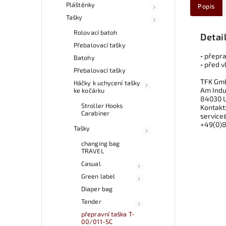
Pláštěnky
Popis
Tašky
Rolovací batoh
Detai
Přebalovací tašky
• přepr
Batohy
• před 
Přebalovací tašky
TFK Gm
Háčky k uchycení tašky
Am Indu
ke kočárku
84030 
Stroller Hooks
Kontakt
Carabiner
service
+49(0)
Tašky
changing bag
TRAVEL
Casual
Green label
Diaper bag
Tender
přepravní taška T-
00/011-SC