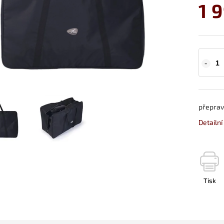
1 
přeprav
Detailn
Tisk