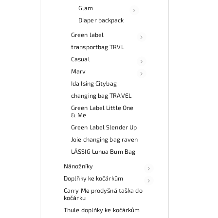
Glam
Diaper backpack
Green label
transportbag TRVL
Casual
Marv
Ida Ising Citybag
changing bag TRAVEL
Green Label Little One
& Me
Green Label Slender Up
Joie changing bag raven
LÄSSIG Lunua Bum Bag
Nánožníky
Doplňky ke kočárkům
Carry Me prodyšná taška do
kočárku
Thule doplňky ke kočárkům