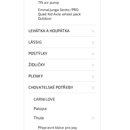
Tfk air pump
Emmaljunga Sento/PRO
Quad Kid Axle wheel pack
Outdoor
LEHÁTKA A HOUPÁTKA
LÄSSIG
POSTÝLKY
ŽIDLIČKY
PLENKY
CHOVATELSKÉ POTŘEBY
CARNILOVE
Palopa
Thule
Přepravní klece pro psy