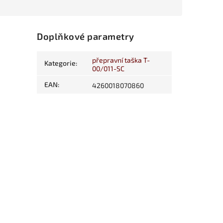
Doplňkové parametry
přepravní taška T-
Kategorie
:
00/011-SC
EAN
:
4260018070860