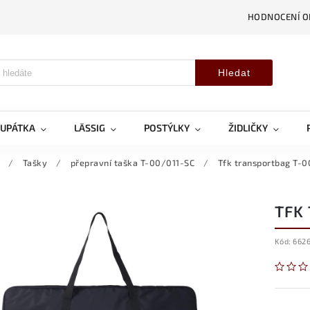
HODNOCENÍ 
Hledat
OUPÁTKA
LÄSSIG
POSTÝLKY
ŽIDLIČKY
/
Tašky
/
přepravní taška T-00/011-SC
/
Tfk transportbag T-
TFK
Kód:
6626