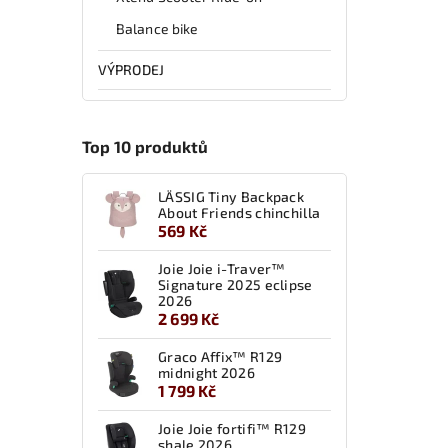
Balance bike
VÝPRODEJ
Top 10 produktů
LÄSSIG Tiny Backpack
About Friends chinchilla
569 Kč
Joie Joie i-Traver™
Signature 2025 eclipse
2026
2 699 Kč
Graco Affix™ R129
midnight 2026
1 799 Kč
Joie Joie fortifi™ R129
shale 2026