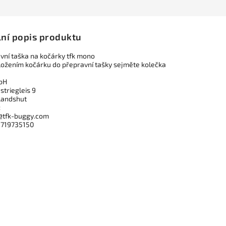
lní popis produktu
avní taška na kočárky tfk mono
vložením kočárku do přepravní tašky sejměte kolečka
bH
striegleis 9
Landshut
:
@tfk-buggy.com
8719735150