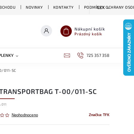
OBCHODU
NOVINKY
KONTAKTY
PODMÍNKY OCHRANY OSO
CZK
Nákupní košík
Prázdný košík
PLENKY
CHOVATELSKÉ POTŘEBY
725 357 358
DĚTSKÁ VÝŽIVA
00/011-SC
 TRANSPORTBAG T-00/011-SC
.011
Značka:
TFK
Neohodnoceno