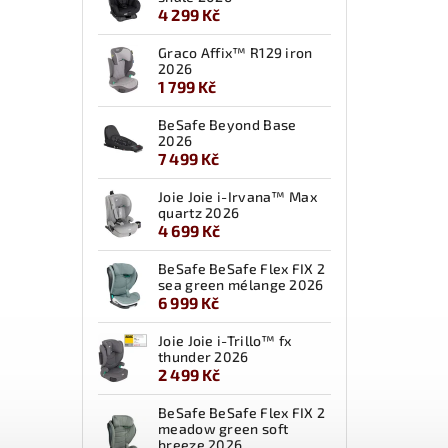
4 299 Kč
Graco Affix™ R129 iron
2026
1 799 Kč
BeSafe Beyond Base
2026
7 499 Kč
Joie Joie i-Irvana™ Max
quartz 2026
4 699 Kč
BeSafe BeSafe Flex FIX 2
sea green mélange 2026
6 999 Kč
Joie Joie i-Trillo™ fx
thunder 2026
2 499 Kč
BeSafe BeSafe Flex FIX 2
meadow green soft
breeze 2026