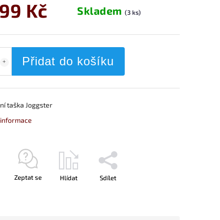
999 Kč
Skladem
(3 ks)
Přidat do košíku
ní taška Joggster
í informace
Zeptat se
Hlídat
Sdílet