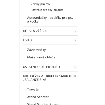
Vozíky pro psy
Postroje pro psy do auta
Autosedačky - doplňky pro psy
a kočky
DĚTSKÁ VÝŽIVA
ESITO
Zavinovačky
Mušelínové oblečení
OSTATNÍ ZBOŽÍ PRO DĚTI
KOLOBĚŽKY A TŘIKOLKY SMARTRIKE
, BALANCE BIKE
Traveler
Xtend Scooter
Xtend Scooter Ride-on