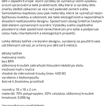
děti v západní Evropě. Jejich výrobky se vyznačují velmi vysokou
úrovní zpracování a také praktičností, díky které si výrobky této
značky oblíbili zákazníci ve více než padesáti zemích světa.
Samostatnou kapitolou jsou pak materiály, které se vyznačují nejen
špičkovou kvalitou a odolností, ale také ekologičností a napomáhají k
dosažení nadčasového designu. Společnost Lässig GmbH je častým
sběratelem významných ocenění. Výsledky svého úspěšného
působení si však společnost nenechává jen pro sebe a podporuje
celou řadu charitativních a ekologických projektů.
Lehký dětský talířek v krásném designu, vyrobený za použití trvale
udržitelných zdrojů, je určený pro děti od 6 měsíců.
dětský talířek
malovaný motiv
bez BPA
silikonový kroužek zabraňující klouzání nádobí po stolu
možnost mytí v myčce
vhodné do mikrovlnné trouby (max. 400 W)
vyrobeno z biokompozitu
šetrné k životnímu prostředí
rozměry: 18 x 18 x 2 cm
materiál: 70% polypropylen, 30% celulóza, silikonový kroužek
hmotnost: 0,096 kg
Upozornění pro spotřebitele: