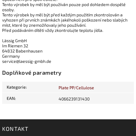
Tento výrobek by měl být používán pouze pod dohledem dospělé
osoby.
Tento výrobek by měl být před každým použitím zkontrolován a
vyhozen při prvních známkách jakéhokoli poškození nebo slabých
míst, které by znemožňovaly jeho používání.
Před podáváním dítěti vždy zkontrolujte teplotu jídla.
Lässig GmbH
Im Riemen 32
64832 Babenhausen
Germany
service@laessig-gmbh.de
Doplňkové parametry
Kategorie
:
Plate PP/Cellulose
EAN
:
4066239131430
KONTAKT