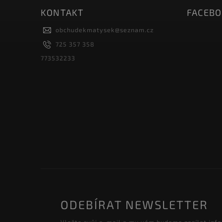
KONTAKT
FACEB
obchudekmatysek
@
seznam.cz
725 357 358
773532233
ODEBÍRAT NEWSLETTER
Vložte svůj e-mail a my vám budeme zasílat inf