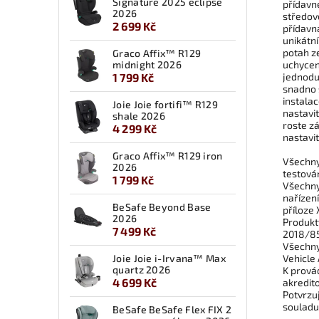
Signature 2025 eclipse
přídavn
2026
středov
2 699 Kč
přídavn
unikátn
potah z
Graco Affix™ R129
midnight 2026
uchycen
1 799 Kč
jednodu
snadno 
instala
Joie Joie fortifi™ R129
nastavi
shale 2026
roste z
4 299 Kč
nastavi
Graco Affix™ R129 iron
Všechny
2026
testová
1 799 Kč
Všechny
nařízen
BeSafe Beyond Base
příloze 
2026
Produkty
7 499 Kč
2018/85
Všechny
Joie Joie i-Irvana™ Max
Vehicle
quartz 2026
K prová
4 699 Kč
akredit
Potvrzu
souladu
BeSafe BeSafe Flex FIX 2