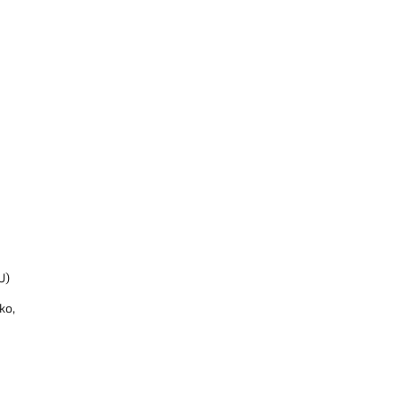
U)
ko,