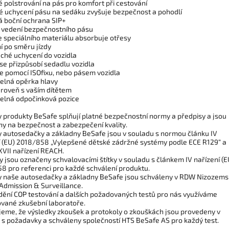
é polstrování na pás pro komfort při cestování
é uchycení pásu na sedáku zvyšuje bezpečnost a pohodlí
á boční ochrana SIP+
í vedení bezpečnostního pásu
e speciálního materiálu absorbuje otřesy
í po směru jízdy
ché uchycení do vozidla
se přizpůsobí sedadlu vozidla
ce pomocí ISOfixu, nebo pásem vozidla
telná opěrka hlavy
ároveň s vaším dítětem
telná odpočinková pozice
 produkty BeSafe splňují platné bezpečnostní normy a předpisy a jsou
ny na bezpečnost a zabezpečení kvality.
 autosedačky a základny BeSafe jsou v souladu s normou článku IV
í (EU) 2018/858 „Vylepšené dětské zádržné systémy podle ECE R129“ a
XVII nařízení REACH.
 jsou označeny schvalovacími štítky v souladu s článkem IV nařízení (E
8 pro referenci pro každé schválení produktu.
 naše autosedačky a základny BeSafe jsou schváleny v RDW Nizozems
 Admission & Surveillance.
dění COP testování a dalších požadovaných testů pro nás využíváme
ované zkušební laboratoře.
jeme, že výsledky zkoušek a protokoly o zkouškách jsou provedeny v
 s požadavky a schváleny společností HTS BeSafe AS pro každý test.