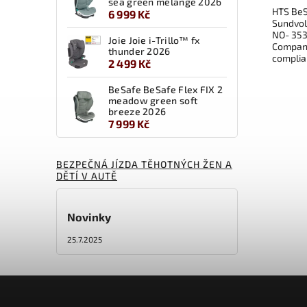
sea green mélange 2026
HTS BeS
6 999 Kč
Sundvol
NO- 35
Joie Joie i-Trillo™ fx
Company
thunder 2026
compli
2 499 Kč
BeSafe BeSafe Flex FIX 2
meadow green soft
breeze 2026
7 999 Kč
BEZPEČNÁ JÍZDA TĚHOTNÝCH ŽEN A
DĚTÍ V AUTĚ
Novinky
25.7.2025