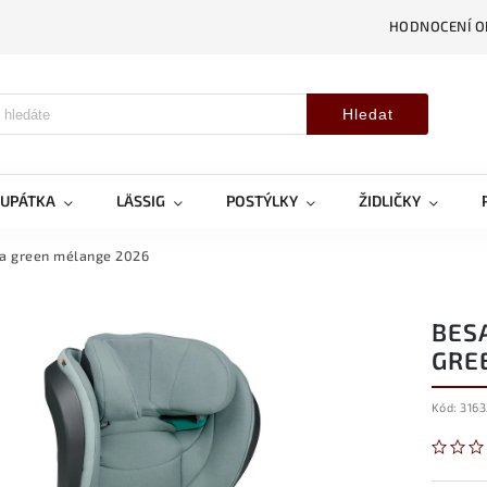
HODNOCENÍ 
Hledat
OUPÁTKA
LÄSSIG
POSTÝLKY
ŽIDLIČKY
ea green mélange 2026
BESA
GRE
Kód:
3163