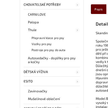
CHOVATELSKÉ POTŘEBY
Popis
CARNILOVE
Palopa
Detai
Thule
Skandin
Přepravní klece pro psy
Společn
Vozíky pro psy
roku 19
pro ješt
Postroje pro psy do auta
dětí při
kombinac
Autosedačky - doplňky pro psy
vedly k
a kočky
Důležit
dnešní 
DĚTSKÁ VÝŽIVA
jsou op
Hlavním
ESITO
dopravn
důležité
autosed
Zavinovačky
Model Be
Mušelínové oblečení
vysoký s
instalac