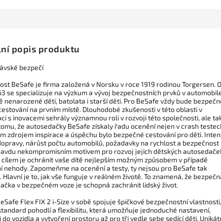
lní popis produktu
ávské bezpečí
ost BeSafe je firma založená v Norsku v roce 1919 rodinou Torgersen. 
63 se specializuje na výzkum a vývoj bezpečnostních prvků v automobil
ě nenarozené děti, batolata i starší děti. Pro BeSafe vždy bude bezpečn
 cestování na prvním místě. Dlouhodobé zkušenosti v této oblasti v
i s inovacemi sehrály významnou roli v rozvoji této společnosti, ale ta
 tomu, že autosedačky BeSafe získaly řadu ocenění nejen v crash testec
ým zdrojem inspirace a úspěchu bylo bezpečné cestování pro děti. Inten
dopravy, nárůst počtu automobilů, požadavky na rychlost a bezpečnost
ravdu nekompromisním motivem pro rozvoj jejich dětských autosedače
 cílem je ochránit vaše dítě nejlepším možným způsobem v případě
í nehody. Zapomeňme na ocenění a testy, ty nejsou pro BeSafe tak
. Hlavní je to, jak vše funguje v reálném životě. To znamená, že bezpečn
ačka v bezpečném voze je schopná zachránit lidský život.
Safe Flex FIX 2 i-Size v sobě spojuje špičkové bezpečnostní vlastnosti
tandard pohodlí a flexibilitu, která umožňuje jednoduché nastavení,
i do vozidla a vytvoření prostoru až pro tři vedle sebe sedící děti. Unikát