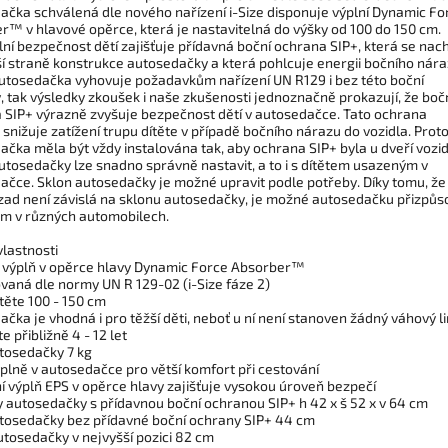
ačka schválená dle nového nařízení i-Size disponuje výplní Dynamic Fo
r™ v hlavové opěrce, která je nastavitelná do výšky od 100 do 150 cm.
ní bezpečnost dětí zajišťuje přídavná boční ochrana SIP+, která se nac
ší straně konstrukce autosedačky a která pohlcuje energii bočního nára
autosedačka vyhovuje požadavkům nařízení UN R129 i bez této boční
, tak výsledky zkoušek i naše zkušenosti jednoznačně prokazují, že boč
 SIP+ výrazně zvyšuje bezpečnost dětí v autosedačce. Tato ochrana
snižuje zatížení trupu dítěte v případě bočního nárazu do vozidla. Prot
čka měla být vždy instalována tak, aby ochrana SIP+ byla u dveří vozid
utosedačky lze snadno správně nastavit, a to i s dítětem usazeným v
ačce. Sklon autosedačky je možné upravit podle potřeby. Díky tomu, že
zad není závislá na sklonu autosedačky, je možné autosedačku přizpůs
m v různých automobilech.
vlastnosti
í výplň v opěrce hlavy Dynamic Force Absorber™
ovaná dle normy UN R 129-02 (i-Size fáze 2)
těte 100 - 150 cm
čka je vhodná i pro těžší děti, neboť u ní není stanoven žádný váhový li
te přibližně 4 - 12 let
tosedačky 7 kg
ýplně v autosedačce pro větší komfort při cestování
í výplň EPS v opěrce hlavy zajišťuje vysokou úroveň bezpečí
 autosedačky s přídavnou boční ochranou SIP+ h 42 x š 52 x v 64 cm
utosedačky bez přídavné boční ochrany SIP+ 44 cm
utosedačky v nejvyšší pozici 82 cm