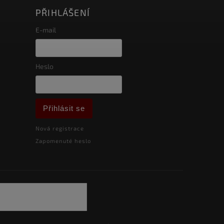
PŘIHLÁŠENÍ
E-mail
Heslo
Přihlásit se
Nová registrace
Zapomenuté heslo