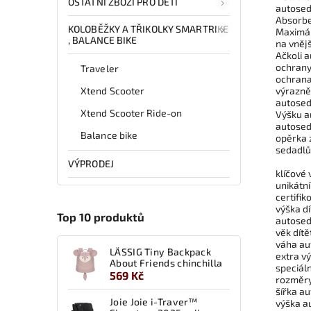
OSTATNÍ ZBOŽÍ PRO DĚTI
autosed
Absorbe
KOLOBĚŽKY A TŘIKOLKY SMARTRIKE
Maximál
, BALANCE BIKE
na vněj
Ačkoli 
ochrany
Traveler
ochrana
Xtend Scooter
výrazně 
autoseda
Xtend Scooter Ride-on
Výšku a
autosed
Balance bike
opěrka 
sedadlů
VÝPRODEJ
klíčové 
unikátn
certifik
výška dí
Top 10 produktů
autoseda
věk dítě
váha au
LÄSSIG Tiny Backpack
extra v
About Friends chinchilla
speciáln
569 Kč
rozměry
šířka a
Joie Joie i-Traver™
výška a