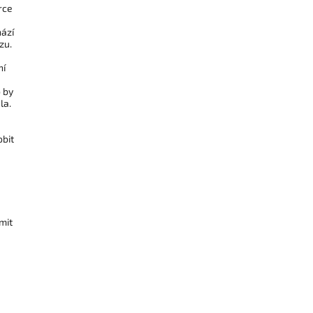
rce
hází
zu.
ní
o by
la.
obit
mit