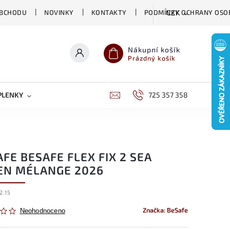
OBCHODU
NOVINKY
KONTAKTY
PODMÍNKY OCHRANY OSO
CZK
Nákupní košík
Prázdný košík
PLENKY
CHOVATELSKÉ POTŘEBY
725 357 358
DĚTSKÁ VÝŽIVA
FE BESAFE FLEX FIX 2 SEA
EN MÉLANGE 2026
2.15
Značka:
BeSafe
Neohodnoceno