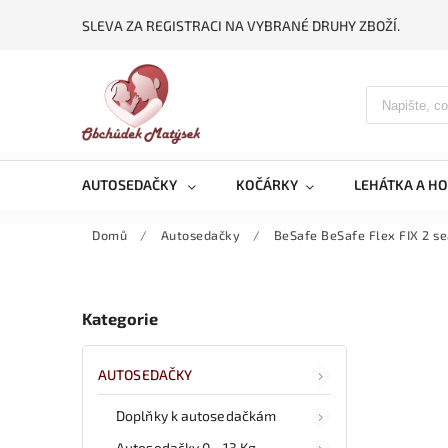
SLEVA ZA REGISTRACI NA VYBRANÉ DRUHY ZBOŽÍ.
AUTOSEDAČKY
KOČÁRKY
LEHÁTKA A H
Domů
/
Autosedačky
/
BeSafe BeSafe Flex FIX 2 s
Kategorie
AUTOSEDAČKY
Doplňky k autosedačkám
Autosedačky 0 - 13 Kg