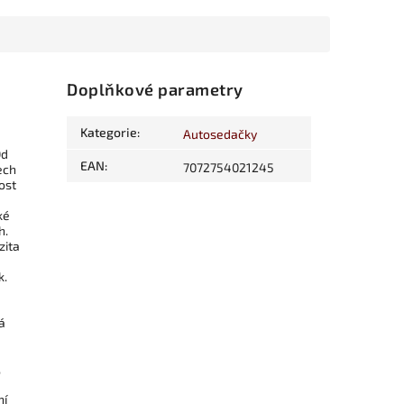
Doplňkové parametry
Kategorie
:
Autosedačky
Od
EAN
:
7072754021245
ech
ost
ké
h.
zita
k.
á
,
ní