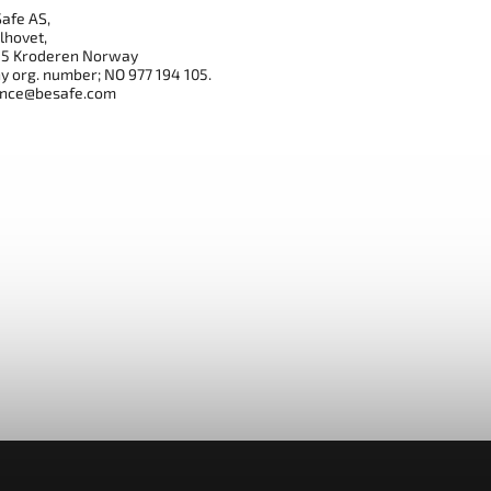
afe AS,
lhovet,
35 Kroderen Norway
 org. number; NO 977 194 105.
ance@besafe.com