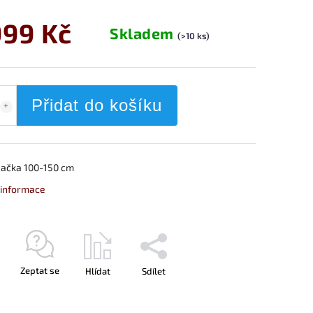
999 Kč
Skladem
(>10 ks)
Přidat do košíku
ačka 100-150 cm
í informace
Zeptat se
Hlídat
Sdílet