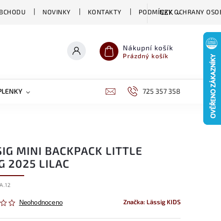
OBCHODU
NOVINKY
KONTAKTY
PODMÍNKY OCHRANY OSO
CZK
Nákupní košík
Prázdný košík
PLENKY
CHOVATELSKÉ POTŘEBY
725 357 358
DĚTSKÁ VÝŽIVA
IG MINI BACKPACK LITTLE
 2025 LILAC
A.12
Značka:
Lässig KIDS
Neohodnoceno