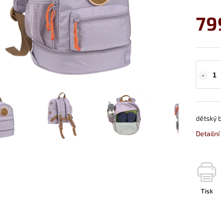
79
dětský 
Detailn
Tisk