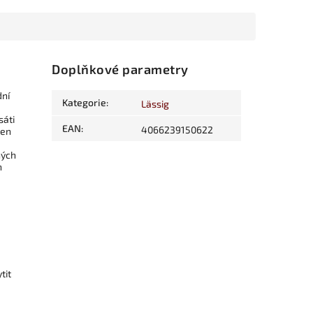
Doplňkové parametry
dní
Kategorie
:
Lässig
sáti
EAN
:
4066239150622
jen
ných
n
tit