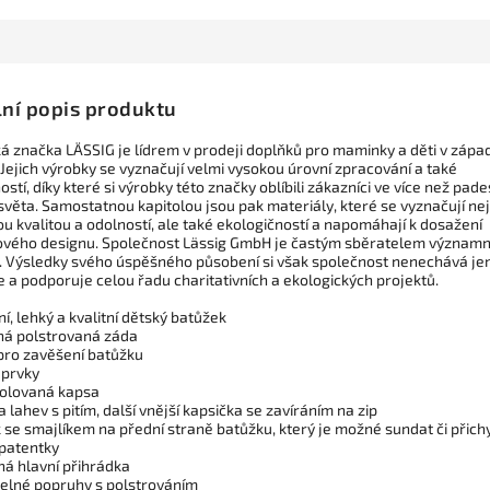
lní popis produktu
 značka LÄSSIG je lídrem v prodeji doplňků pro maminky a děti v zápa
Jejich výrobky se vyznačují velmi vysokou úrovní zpracování a také
ostí, díky které si výrobky této značky oblíbili zákazníci ve více než pade
světa. Samostatnou kapitolou jsou pak materiály, které se vyznačují ne
u kvalitou a odolností, ale také ekologičností a napomáhají k dosažení
vého designu. Společnost Lässig GmbH je častým sběratelem význam
. Výsledky svého úspěšného působení si však společnost nenechává je
 a podporuje celou řadu charitativních a ekologických projektů.
í, lehký a kvalitní dětský batůžek
ná polstrovaná záda
pro zavěšení batůžku
 prvky
izolovaná kapsa
 lahev s pitím, další vnější kapsička se zavíráním na zip
se smajlíkem na přední straně batůžku, který je možné sundat či přichy
patentky
ná hlavní přihrádka
telné popruhy s polstrováním