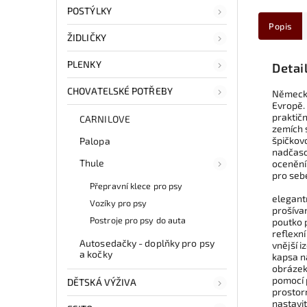
POSTÝLKY
Popis
ŽIDLIČKY
PLENKY
Detai
CHOVATELSKÉ POTŘEBY
Německá
Evropě. 
praktičn
CARNILOVE
zemích 
špičkovo
Palopa
nadčaso
Thule
ocenění
pro sebe
Přepravní klece pro psy
elegantn
Vozíky pro psy
prošíva
Postroje pro psy do auta
poutko 
reflexní
Autosedačky - doplňky pro psy
vnější 
a kočky
kapsa na
obrázek 
pomocí 
DĚTSKÁ VÝŽIVA
prostor
nastavi