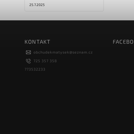
25.7.2025
KONTAKT
FACEB
obchudekmatysek
@
seznam.cz
725 357 358
773532233