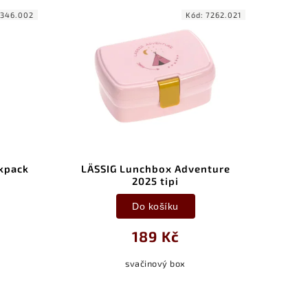
346.002
Kód:
7262.021
kpack
LÄSSIG Lunchbox Adventure
LÄ
2025 tipi
Do košíku
189 Kč
svačinový box