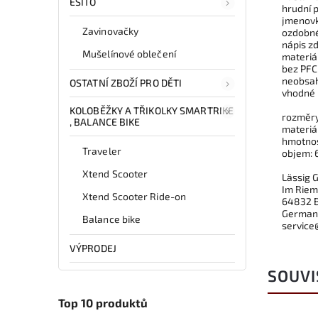
ESITO
hrudní 
jmenov
Zavinovačky
ozdobné
nápis z
Mušelínové oblečení
materiá
bez PFC
neobsah
OSTATNÍ ZBOŽÍ PRO DĚTI
vhodné p
KOLOBĚŽKY A TŘIKOLKY SMARTRIKE
rozměry:
, BALANCE BIKE
materiá
hmotnos
Traveler
objem: 6
Xtend Scooter
Lässig
Im Riem
Xtend Scooter Ride-on
64832 
German
Balance bike
service
VÝPRODEJ
SOUVI
Top 10 produktů