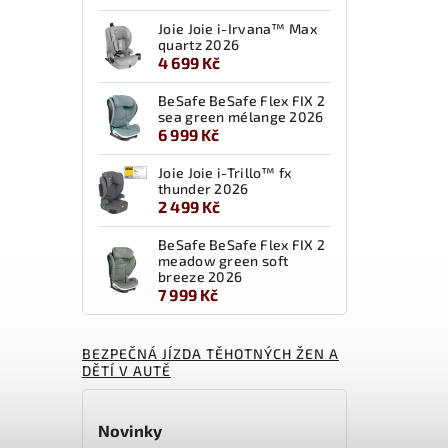
Joie Joie i-Irvana™ Max
quartz 2026
4 699 Kč
BeSafe BeSafe Flex FIX 2
sea green mélange 2026
6 999 Kč
Joie Joie i-Trillo™ fx
thunder 2026
2 499 Kč
BeSafe BeSafe Flex FIX 2
meadow green soft
breeze 2026
7 999 Kč
BEZPEČNÁ JÍZDA TĚHOTNÝCH ŽEN A
DĚTÍ V AUTĚ
Novinky