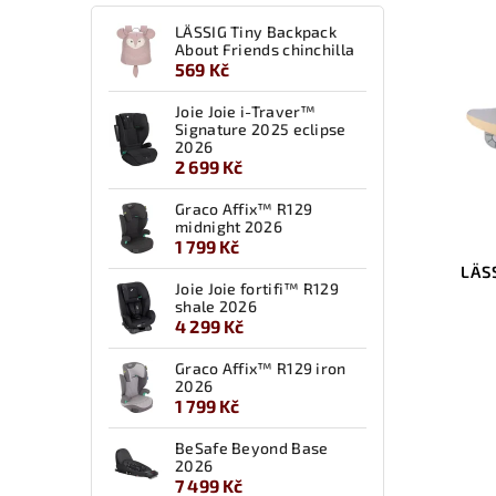
Kód:
7262E.04
LÄSSIG Tiny Backpack
About Friends chinchilla
569 Kč
Joie Joie i-Traver™
Signature 2025 eclipse
2026
2 699 Kč
Graco Affix™ R129
midnight 2026
1 799 Kč
LÄSSIG Lunchbox Bento
LÄS
Joie Joie fortifi™ R129
Pattern Party blue/green
shale 2026
4 299 Kč
Do košíku
Graco Affix™ R129 iron
469 Kč
2026
1 799 Kč
svačinový box
BeSafe Beyond Base
2026
7 499 Kč