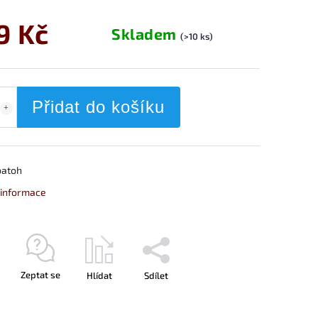
9 Kč
Skladem
(>10 ks)
Přidat do košíku
batoh
í informace
Zeptat se
Hlídat
Sdílet