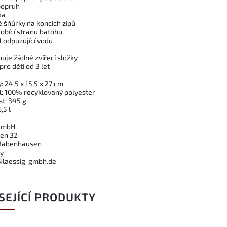
popruh
ka
 šňůrky na koncích zipů
dobící stranu batohu
l odpuzující vodu
uje žádné zvířecí složky
ro děti od 3 let
 24,5 x 15,5 x 27 cm
l: 100% recyklovaný polyester
t: 345 g
,5 l
 GmbH
en 32
Babenhausen
y
@laessig-gmbh.de
SEJÍCÍ PRODUKTY