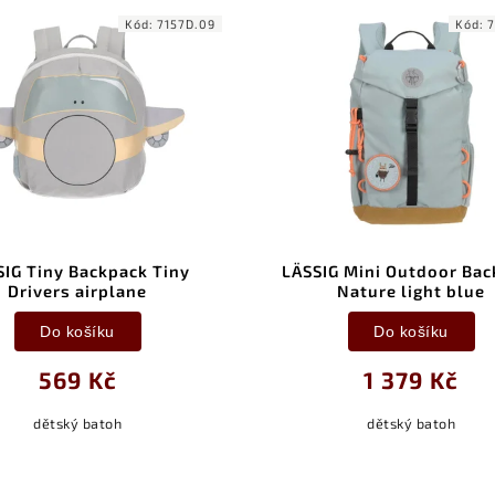
Kód:
7157D.09
Kód:
7
SIG Tiny Backpack Tiny
LÄSSIG Mini Outdoor Bac
Drivers airplane
Nature light blue
Do košíku
Do košíku
569 Kč
1 379 Kč
dětský batoh
dětský batoh