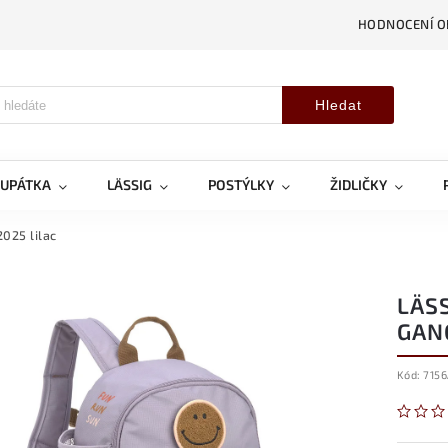
HODNOCENÍ 
Hledat
OUPÁTKA
LÄSSIG
POSTÝLKY
ŽIDLIČKY
025 lilac
LÄSS
GANG
Kód:
7156