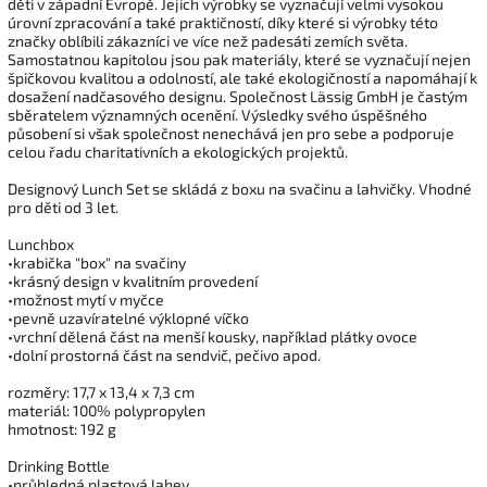
děti v západní Evropě. Jejich výrobky se vyznačují velmi vysokou
úrovní zpracování a také praktičností, díky které si výrobky této
značky oblíbili zákazníci ve více než padesáti zemích světa.
Samostatnou kapitolou jsou pak materiály, které se vyznačují nejen
špičkovou kvalitou a odolností, ale také ekologičností a napomáhají k
dosažení nadčasového designu. Společnost Lässig GmbH je častým
sběratelem významných ocenění. Výsledky svého úspěšného
působení si však společnost nenechává jen pro sebe a podporuje
celou řadu charitativních a ekologických projektů.
Designový Lunch Set se skládá z boxu na svačinu a lahvičky. Vhodné
pro děti od 3 let.
Lunchbox
•krabička "box" na svačiny
•krásný design v kvalitním provedení
•možnost mytí v myčce
•pevně uzavíratelné výklopné víčko
•vrchní dělená část na menší kousky, například plátky ovoce
•dolní prostorná část na sendvič, pečivo apod.
rozměry: 17,7 x 13,4 x 7,3 cm
materiál: 100% polypropylen
hmotnost: 192 g
Drinking Bottle
•průhledná plastová lahev