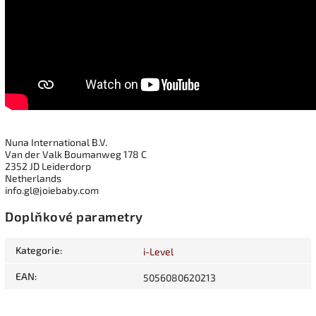
Nuna International B.V.
Van der Valk Boumanweg 178 C
2352 JD Leiderdorp
Netherlands
info.gl@joiebaby.com
Doplňkové parametry
Kategorie
:
i-Level
EAN
:
5056080620213