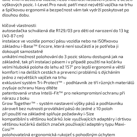
výškových pozic. I-Level Pro navíc patří mezi největší vajíčka na trhu
a špičkovou ergonomii a bezpečnost vám tak vydrží poskytovat po
dlouhou dobu.
klíčové vlastnosti:
autosedačka schválená dle R129/03 pro děti od narození do 13 kg
(40-87 cm)
instalace ve vozidle pomocí pásu vozidla nebo na ISOfixovou
základnu i-Base™ Encore, která není součástí a je potřeba ji
dokoupit samostatně
unikátní možnost polohování do 3 pozic sklonu dostupná jak na
základně, tak při instalaci pásem i v případě použití na kočárku
velmi hluboká poloha do lehu až 157° pro lepší ergonomii a větší
komfort i na delších cestách a prevenci problémů s dýcháním
jedno z největších vajíček na trhu
exklusivní systém Tri-Protect™ - podhlavník ze tří různých materiálů
zvyšuje ochranu hlavy dítěte
patentovaná vrstva Intelli-Fit™ pro nekompromisní ochranu při
nárazu z boku
Grow Together™ - systém nastavení výšky pásů a podhlavníku
zároveň bez nutnosti provlékání pásů do jedné z 10 poloh
při použití na základně splňuje požadavky i-Size
kompatibilní s většinou kočárků Joie využívajících adaptéry i drtivou
většinou kočárků dalších značek používající adaptéry typu Maxi-
Cosi™
polohovatelná ergonomická rukojeť s pohodlným úchytem