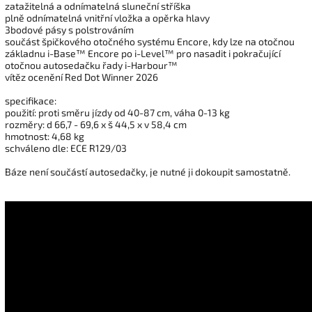
zatažitelná a odnímatelná sluneční stříška
plně odnímatelná vnitřní vložka a opěrka hlavy
3bodové pásy s polstrováním
součást špičkového otočného systému Encore, kdy lze na otočnou
základnu i-Base™ Encore po i-Level™ pro nasadit i pokračující
otočnou autosedačku řady i-Harbour™
vítěz ocenění Red Dot Winner 2026
specifikace:
použití: proti směru jízdy od 40-87 cm, váha 0-13 kg
rozměry: d 66,7 - 69,6 x š 44,5 x v 58,4 cm
hmotnost: 4,68 kg
schváleno dle: ECE R129/03
Báze není součástí autosedačky, je nutné ji dokoupit samostatně.