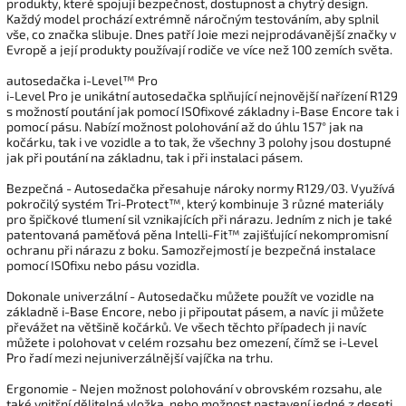
produkty, které spojují bezpečnost, dostupnost a chytrý design.
Každý model prochází extrémně náročným testováním, aby splnil
vše, co značka slibuje. Dnes patří Joie mezi nejprodávanější značky v
Evropě a její produkty používají rodiče ve více než 100 zemích světa.
autosedačka i-Level™ Pro
i-Level Pro je unikátní autosedačka splňující nejnovější nařízení R129
s možností poutání jak pomocí ISOfixové základny i-Base Encore tak i
pomocí pásu. Nabízí možnost polohování až do úhlu 157° jak na
kočárku, tak i ve vozidle a to tak, že všechny 3 polohy jsou dostupné
jak při poutání na základnu, tak i při instalaci pásem.
Bezpečná - Autosedačka přesahuje nároky normy R129/03. Využívá
pokročilý systém Tri-Protect™, který kombinuje 3 různé materiály
pro špičkové tlumení sil vznikajících při nárazu. Jedním z nich je také
patentovaná paměťová pěna Intelli-Fit™ zajišťující nekompromisní
ochranu při nárazu z boku. Samozřejmostí je bezpečná instalace
pomocí ISOfixu nebo pásu vozidla.
Dokonale univerzální - Autosedačku můžete použít ve vozidle na
základně i-Base Encore, nebo ji připoutat pásem, a navíc ji můžete
převážet na většině kočárků. Ve všech těchto případech ji navíc
můžete i polohovat v celém rozsahu bez omezení, čímž se i-Level
Pro řadí mezi nejuniverzálnější vajíčka na trhu.
Ergonomie - Nejen možnost polohování v obrovském rozsahu, ale
také vnitřní dělitelná vložka, nebo možnost nastavení jedné z deseti