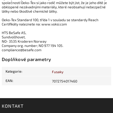
společností Oeko-Tex si jako rodič můžete být jist, že je jeho dítě je
obklopené nezávadnými materiály, které neobsahují nebezpečné
látky nebo škodlivé chemické látky.
Oeko-Tex Standard 100, třída 1 v souladu se standardy Reach
Certifikáty naleznete na: www.voksi.com
HTS BeSafe AS,
Sundvollhovet,
NO- 3535 Kroderen Norway
Company org. number; NO 977 194 105.
compliance@besafe.com
Doplňkové parametry
Kategorie
:
Fusaky
EAN
:
7072754017460
KONTAKT