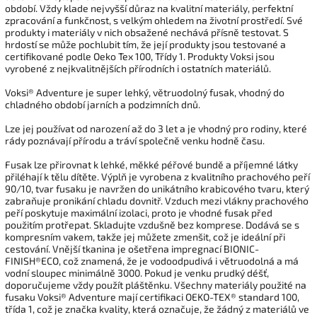
období. Vždy klade nejvyšší důraz na kvalitní materiály, perfektní
zpracování a funkčnost, s velkým ohledem na životní prostředí. Své
produkty i materiály v nich obsažené nechává přísně testovat. S
hrdostí se může pochlubit tím, že její produkty jsou testované a
certifikované podle Oeko Tex 100, Třídy 1. Produkty Voksi jsou
vyrobené z nejkvalitnějších přírodních i ostatních materiálů.
Voksi® Adventure je super lehký, větruodolný fusak, vhodný do
chladného období jarních a podzimních dnů.
Lze jej používat od narození až do 3 let a je vhodný pro rodiny, které
rády poznávají přírodu a tráví společně venku hodně času.
Fusak lze přirovnat k lehké, měkké péřové bundě a příjemné látky
přiléhají k tělu dítěte. Výplň je vyrobena z kvalitního prachového peří
90/10, tvar fusaku je navržen do unikátního krabicového tvaru, který
zabraňuje pronikání chladu dovnitř. Vzduch mezi vlákny prachového
peří poskytuje maximální izolaci, proto je vhodné fusak před
použitím protřepat. Skladujte vzdušně bez komprese. Dodává se s
kompresním vakem, takže jej můžete zmenšit, což je ideální při
cestování. Vnější tkanina je ošetřena impregnací BIONIC-
FINISH®ECO, což znamená, že je vodoodpudivá i větruodolná a má
vodní sloupec minimálně 3000. Pokud je venku prudký déšť,
doporučujeme vždy použít pláštěnku. Všechny materiály použité na
fusaku Voksi® Adventure mají certifikaci OEKO-TEX® standard 100,
třída 1, což je značka kvality, která označuje, že žádný z materiálů ve