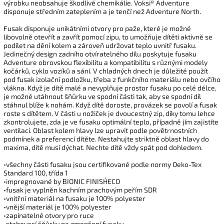
výrobku neobsahuje škodlivé chemikálie. Voksi® Adventure
disponuje středním zateplením a je tenčí než Adventure North.
Fusak disponuje unikátními otvory pro paže, které je možné
libovolně otevřít a zavřít pomocí zipu, to umožňuje dítěti aktivně se
podílet na dění kolem a zároveň udržovat teplo uvnitř fusaku.
Jedinečný design zadního otvíratelného dílu poskytuje fusaku
Adventure obrovskou flexibilitu a kompatibilitu s různými modely
kočárků, cyklo vozíků a sání. V chladných dnech je důležité použít
pod fusak izolační podložku, třeba z funkčního materiálu nebo ovčího
vlákna. Když je dítě malé a nevyplňuje prostor fusaku po celé délce,
je možné utáhnout šňůrku ve spodní části tak, aby se spodní díl
stáhnul blíže k nohám. Když dítě doroste, provázek se povolí a fusak
roste s dítětem. V části u nožiček je dvoucestný zip, díky tomu lehce
zkontrolujete, zda je ve fusaku optimální teplo, případně jím zajistíte
ventilaci. Oblast kolem hlavy lze upravit podle povětrnostních
podmínek a preferencí dítěte. Nestahujte striktně oblast hlavy do
maxima, dítě musí dýchat. Nechte dítě vždy spát pod dohledem.
•všechny části fusaku jsou certifikované podle normy Oeko-Tex
Standard 100, třída 1
•impregnované by BIONIC FINISH´ECO
•fusak je vyplněn kachním prachovým peřím SDR
•vnitřní materiál na fusaku je 100% polyester
•vnější materiál je 100% polyester
•zapínatelné otvory pro ruce
•stahovací šňůrky na zmenšení fusaku