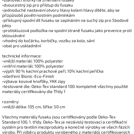
•dvoucestný zip pro přístup do fusaku
•jednoduché nastavení otvoru hlavy kolem hlavy dítěte, aby se
přizpůsobil povětrnostním podmínkám
•přístupný spodní díl fusaku se zapínáním na suchý zip pro 5bodové
pásy
•protiskluzová podložka na spodní straně fusaku jako prevence proti
sklouzávání
•vhodný do kočárku, korbičky, vozíku za kolo, sání
•obal pro uskladnění
technické informace:
•vnější materiál: 100% polyester
•vnitřní materiál: 100% polyester
•výplň: 90 % kachní prachové peří, 10% kachní peříčka
•ošetření: Bionic-Eco-Finish
•výbava: kovové knoflíky, YKK zipy
•testované dle: Oeko-Tex standard 100: kompletně všechny použité
materiály certifikovány dle Třídy 1
rozměry:
•vnější délka: 105 cm, šířka: 50 cm
Všechny materiály fusaku jsou certifikovány podle Oeko-Tex
Standard 100, 1. třídy. Oeko-Tex je nezávislý testovací a certifikační
systém pro textilní meziprodukty a konečné výrobky ve všech fázích
výroby. Při výběru produktu vyrobeného z materiálů certifikovaných