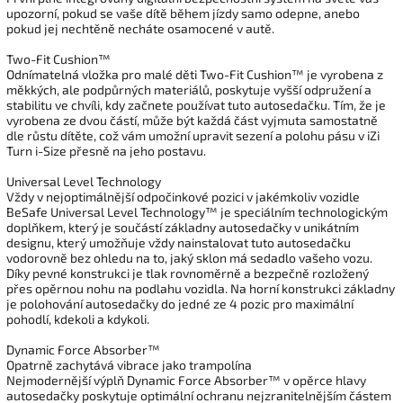
upozorní, pokud se vaše dítě během jízdy samo odepne, anebo
pokud jej nechtěně necháte osamocené v autě.
Two-Fit Cushion™
Odnímatelná vložka pro malé děti Two-Fit Cushion™ je vyrobena z
měkkých, ale podpůrných materiálů, poskytuje vyšší odpružení a
stabilitu ve chvíli, kdy začnete používat tuto autosedačku. Tím, že je
vyrobena ze dvou částí, může být každá část vyjmuta samostatně
dle růstu dítěte, což vám umožní upravit sezení a polohu pásu v iZi
Turn i-Size přesně na jeho postavu.
Universal Level Technology
Vždy v nejoptimálnější odpočinkové pozici v jakémkoliv vozidle
BeSafe Universal Level Technology™ je speciálním technologickým
doplňkem, který je součástí základny autosedačky v unikátním
designu, který umožňuje vždy nainstalovat tuto autosedačku
vodorovně bez ohledu na to, jaký sklon má sedadlo vašeho vozu.
Díky pevné konstrukci je tlak rovnoměrně a bezpečně rozložený
přes opěrnou nohu na podlahu vozidla. Na horní konstrukci základny
je polohování autosedačky do jedné ze 4 pozic pro maximální
pohodlí, kdekoli a kdykoli.
Dynamic Force Absorber™
Opatrně zachytává vibrace jako trampolína
Nejmodernější výplň Dynamic Force Absorber™ v opěrce hlavy
autosedačky poskytuje optimální ochranu nejzranitelnějším částem