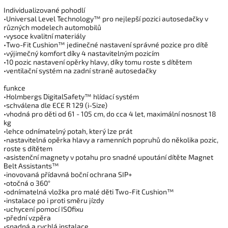
Individualizované pohodlí
•Universal Level Technology™ pro nejlepší pozici autosedačky v
různých modelech automobilů
•vysoce kvalitní materiály
•Two-Fit Cushion™ jedinečné nastavení správné pozice pro dítě
•výjimečný komfort díky 4 nastavitelným pozicím
•10 pozic nastavení opěrky hlavy, díky tomu roste s dítětem
•ventilační systém na zadní straně autosedačky
funkce
•Holmbergs DigitalSafety™ hlídací systém
•schválena dle ECE R 129 (i-Size)
•vhodná pro děti od 61 - 105 cm, do cca 4 let, maximální nosnost 18
kg
•lehce odnímatelný potah, který lze prát
•nastavitelná opěrka hlavy a ramenních popruhů do několika pozic,
roste s dítětem
•asistenční magnety v potahu pro snadné upoutání dítěte Magnet
Belt Assistants™
•inovovaná přídavná boční ochrana SIP+
•otočná o 360°
•odnímatelná vložka pro malé děti Two-Fit Cushion™
•instalace po i proti směru jízdy
•uchycení pomocí ISOfixu
•přední vzpěra
•snadná a rychlá instalace