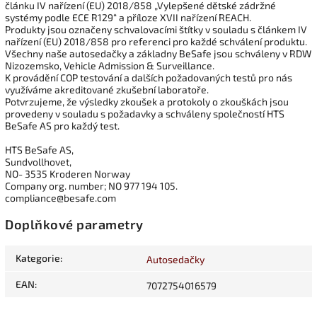
článku IV nařízení (EU) 2018/858 „Vylepšené dětské zádržné
systémy podle ECE R129“ a příloze XVII nařízení REACH.
Produkty jsou označeny schvalovacími štítky v souladu s článkem IV
nařízení (EU) 2018/858 pro referenci pro každé schválení produktu.
Všechny naše autosedačky a základny BeSafe jsou schváleny v RDW
Nizozemsko, Vehicle Admission & Surveillance.
K provádění COP testování a dalších požadovaných testů pro nás
využíváme akreditované zkušební laboratoře.
Potvrzujeme, že výsledky zkoušek a protokoly o zkouškách jsou
provedeny v souladu s požadavky a schváleny společností HTS
BeSafe AS pro každý test.
HTS BeSafe AS,
Sundvollhovet,
NO- 3535 Kroderen Norway
Company org. number; NO 977 194 105.
compliance@besafe.com
Doplňkové parametry
Kategorie
:
Autosedačky
EAN
:
7072754016579