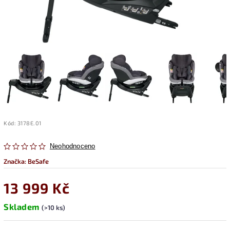
Kód:
3178E.01
Neohodnoceno
Značka:
BeSafe
13 999 Kč
Skladem
(>10 ks)