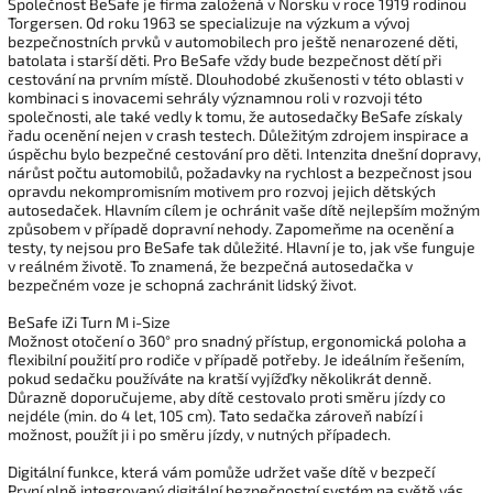
Společnost BeSafe je firma založená v Norsku v roce 1919 rodinou
Torgersen. Od roku 1963 se specializuje na výzkum a vývoj
bezpečnostních prvků v automobilech pro ještě nenarozené děti,
batolata i starší děti. Pro BeSafe vždy bude bezpečnost dětí při
cestování na prvním místě. Dlouhodobé zkušenosti v této oblasti v
kombinaci s inovacemi sehrály významnou roli v rozvoji této
společnosti, ale také vedly k tomu, že autosedačky BeSafe získaly
řadu ocenění nejen v crash testech. Důležitým zdrojem inspirace a
úspěchu bylo bezpečné cestování pro děti. Intenzita dnešní dopravy,
nárůst počtu automobilů, požadavky na rychlost a bezpečnost jsou
opravdu nekompromisním motivem pro rozvoj jejich dětských
autosedaček. Hlavním cílem je ochránit vaše dítě nejlepším možným
způsobem v případě dopravní nehody. Zapomeňme na ocenění a
testy, ty nejsou pro BeSafe tak důležité. Hlavní je to, jak vše funguje
v reálném životě. To znamená, že bezpečná autosedačka v
bezpečném voze je schopná zachránit lidský život.
BeSafe iZi Turn M i-Size
Možnost otočení o 360° pro snadný přístup, ergonomická poloha a
flexibilní použití pro rodiče v případě potřeby. Je ideálním řešením,
pokud sedačku používáte na kratší vyjížďky několikrát denně.
Důrazně doporučujeme, aby dítě cestovalo proti směru jízdy co
nejdéle (min. do 4 let, 105 cm). Tato sedačka zároveň nabízí i
možnost, použít ji i po směru jízdy, v nutných případech.
Digitální funkce, která vám pomůže udržet vaše dítě v bezpečí
První plně integrovaný digitální bezpečnostní systém na světě vás