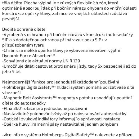
těla dítěte. Plocha výplně je z různých flexibilních zón, které
optimálně absorbují tlak při bočním nárazu ohybem do vnitřní oblasti
konstrukce opěrky hlavy, zatímco ve vnějších oblastech zůstává
pevnější.
Dvojitá ochrana dítěte
•Vyrobená s ochranou při bočním nárazu v konstrukci autosedačky
SIP a s dodatečnou ochranou při nárazu z boku SIP+ v
přizpůsobeném tvaru
•Chránící a měkká opěrka hlavy je vybavena inovativní výplní
Dynamic Force Absorber™
•Schválená dle aktuální normy UN R 129
•Umožňuje dítěti cestovat proti směru jízdy, tedy 5x bezpečněji až do
jeho 4 let
Nejmodernější funkce pro jednodušší každodenní používání
•Holmbergs DigitalSafety™ hlídací systém pomáhá udržet vaše dítě
v bezpečí
•Magnetic Belt Assistants™ magnety v potahu usnadňují upoutání
dítěte do autosedačky
•Plná 360°rotace pro jednoduché používání
•Nastavitelné polohování vždy až po nainstalování autosedačky
•Optické i zvukové indikátory informují o správnosti instalace
•Opěrka hlavy i ramenní pásy nastavitelné jedním pohybem
•více info o systému Holmbergs DigitalSafety™ naleznete v příloze