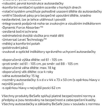
•robustní, pevná konstrukce autosedačky
•komfortní ventilační systém oceníte v horkých dnech
•rotační systém umožňuje pohodlné usazení dítěte do autosedačky
•vnitřní 5bodové pásy pro bezpečné upoutání dítěte, snadno
nastavitelné, lze je lehce utáhnout i povolit
•integrovaná podpůrná noha se zvukovým a vizuálním indikátorem
•Dynamic Force Absorber™
•zesílená boční ochrana
•odnímatelná dvojitá vložka pro malé děti
•Universal Level Technology™
•měkký a komfortní potah
•polstrování pásů
•zvukové a optické indikátory správného uchycení autosedačky
•doporučená výška dítěte: od 61 - 105 cm
•proti směr: od 61 - 105 cm, po směr: od 88 - 105 cm
•doporučená váha dítěte: max. 18 kg
•doporučený věk dítěte: cca 4 roky
•váha autosedačky: 15 kg
•rozměry autosedačky: š x d x v 44 x 73 x 50 cm (s opěrkou hlavy v
nejnižší pozici)
•s opěrkou hlavy v nejvyšší pozici 62 cm
Všechny produkty BeSafe splňují platné bezpečnostní normy a
předpisy a jsou testovány na bezpečnost a zabezpečení kvality.
Všechny autosedačky a základny BeSafe jsou v souladu s normou