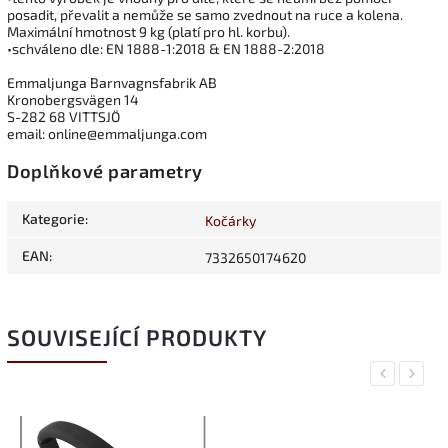
posadit, převalit a nemůže se samo zvednout na ruce a kolena.
Maximální hmotnost 9 kg (platí pro hl. korbu).
•schváleno dle: EN 1888-1:2018 & EN 1888-2:2018
Emmaljunga Barnvagnsfabrik AB
Kronobergsvägen 14
S-282 68 VITTSJÖ
email: online@emmaljunga.com
Doplňkové parametry
Kategorie
:
Kočárky
EAN
:
7332650174620
SOUVISEJÍCÍ PRODUKTY
Previous
Next