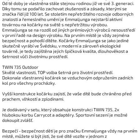
Od té doby je vlastněna stále stejnou rodinou již ve své 3. generaci.
Díky tomu se podařilo zachovat zkušenosti a zásady, kterými se
značka řídí již 100 let. Se stoletím nepřetržitého rozvoje odborných
znalostí a řemeslného umění je Emmaljunga nejstarší aktivní
továrnou na kočárky na světě s nepřetržitou výrobou.
Emmaljunga se na rozdíl od jiných prémiových výrobců nesoustředí
v první řadě na design výrobku. Na prvním místě je vždy zejména
bezpečnost a pohodlí dítěte. Kočárky Emmaljunga se jako jediné
skutečně vyrábí ve Švédsku, v moderní a zároveň ekologické
továrně, je tedy zajištěna jejich špičková kvalita, dlouhověkost a
šetrnost vůči životnímu prostředí.
TWIN 735 Outdoor
Skvělé vlastnosti, TOP volba šetrná pro životní prostředí.
Dokonale všestranný kočárek se vzduchovým odpružením zadních
kol pro všechny procházky.
Vyšší konstrukce kočárku zajistí, že vaše dítě bude chráněno před
prachem, vlhkostí a zplodinami.
Je dodávaný v setu, který obsahuje konstrukci TWIN 735, 2x
hlubokou korbu Carrycot a adaptéry. Sportovní sezení je možné
dokoupit zvlášť.
Bezpečí - bezpečnost dětí je pro značku Emmaljunga vždy na prvním
místě, můžete si být jisti, že své dítě vozíte v jednom z