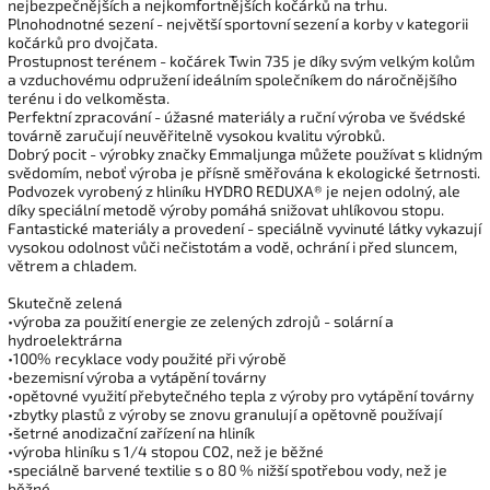
nejbezpečnějších a nejkomfortnějších kočárků na trhu.
Plnohodnotné sezení - největší sportovní sezení a korby v kategorii
kočárků pro dvojčata.
Prostupnost terénem - kočárek Twin 735 je díky svým velkým kolům
a vzduchovému odpružení ideálním společníkem do náročnějšího
terénu i do velkoměsta.
Perfektní zpracování - úžasné materiály a ruční výroba ve švédské
továrně zaručují neuvěřitelně vysokou kvalitu výrobků.
Dobrý pocit - výrobky značky Emmaljunga můžete používat s klidným
svědomím, neboť výroba je přísně směřována k ekologické šetrnosti.
Podvozek vyrobený z hliníku HYDRO REDUXA® je nejen odolný, ale
díky speciální metodě výroby pomáhá snižovat uhlíkovou stopu.
Fantastické materiály a provedení - speciálně vyvinuté látky vykazují
vysokou odolnost vůči nečistotám a vodě, ochrání i před sluncem,
větrem a chladem.
Skutečně zelená
•výroba za použití energie ze zelených zdrojů - solární a
hydroelektrárna
•100% recyklace vody použité při výrobě
•bezemisní výroba a vytápění továrny
•opětovné využití přebytečného tepla z výroby pro vytápění továrny
•zbytky plastů z výroby se znovu granulují a opětovně používají
•šetrné anodizační zařízení na hliník
•výroba hliníku s 1/4 stopou CO2, než je běžné
•speciálně barvené textilie s o 80 % nižší spotřebou vody, než je
běžné