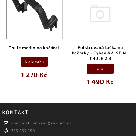
Polstrovaná taška na
Thule madlo na kočárek
kočárky - Cybex AVI SPIN ,
THULE 2,3
Do košíku
Detail
1 270 Kč
1 490 Kč
KONTAKT
obchudekmatysek
@
seznam.cz
725 357 358