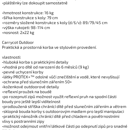
•pláštěnky lze dokoupit samostatně
•hmotnost konstrukce: 16 kg
•šířka konstrukce s koly: 79 cm
•rozměry složené konstrukce s koly (d/š/v): 89/79/45 cm
•výška rukojeti: 98-114 cm
•nosnost: 2x22 kg
Carrycot Outdoor
Praktická a prostorná korba ve stylovém provedení.
vlastnosti:
•hluboká korba s praktickými detaily
•vhodná pro dítě od narození do 6 měsíců (9 kg)
•pevné uchycení korby
•látky PROTEX+™ odolné vůči znečištění a vodě, které nevyšisují
•ochrana před slunečním zářením 50+
•koženkové outdoorové detaily
•reflexní proužek na boudě
•po rozepnutí zipů možnost využít reflexní pruh na spodní části
boudy pro ještě lepší viditelnost
•prodloužená stříška chránící dítě před slunečním zářením a větrem
•sklopná bouda korby s outdoorovým madlem pro lepší manipulaci
•praktický nánožník chránící dítě před chladem a povětrnostními
vlivy s postranními zipy
•možnost odejmout vnitřní látkové části po odepnutí zipů pro snadné