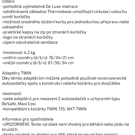
čištění
•pohodlná vyjímatelná De Luxe matrace
•odvětrávaná základna Thermobase umožňující cirkulaci vzduchu
uvnitř korbičky
•možnost snadného složení korby pro jednoduchou přepravu nebo
uskladnění
•praktické kapsy na zip po stranách korbičky
•logo na stranách korbičky
•zipem otevíratelná ventilace
•hmotnost: 4,2 kg
•vnitřní rozměry (d/š/v): 76/34/21 cm
•vnější rozměry (d/š/v): 81/38/34 cm
Adaptéry TWIN
Díky těmto adaptérům můžete pohodlně používat novorozenecké
autosedačky spolu s konstrukcí vašeho kočárku pro dvojčátka.
vlastnosti:
•sada adaptérů pro nasazení 2 autosedaček s uchycením typu
BeSafe, Maxi Cosi
•kompatibilní s kočárky TWIN 735, NXT TWIN
informace pro spotřebitele
•UPOZORNĚNÍ: Tento výrobek není vhodný pro běhání nebo jízdu na
bruslích.
•tento výrobek je vhodný pro dítě, které se neumí bez pomoci