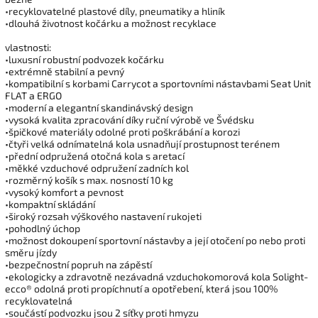
•recyklovatelné plastové díly, pneumatiky a hliník
•dlouhá životnost kočárku a možnost recyklace
vlastnosti:
•luxusní robustní podvozek kočárku
•extrémně stabilní a pevný
•kompatibilní s korbami Carrycot a sportovními nástavbami Seat Unit
FLAT a ERGO
•moderní a elegantní skandinávský design
•vysoká kvalita zpracování díky ruční výrobě ve Švédsku
•špičkové materiály odolné proti poškrábání a korozi
•čtyři velká odnímatelná kola usnadňují prostupnost terénem
•přední odpružená otočná kola s aretací
•měkké vzduchové odpružení zadních kol
•rozměrný košík s max. nosností 10 kg
•vysoký komfort a pevnost
•kompaktní skládání
•široký rozsah výškového nastavení rukojeti
•pohodlný úchop
•možnost dokoupení sportovní nástavby a její otočení po nebo proti
směru jízdy
•bezpečnostní popruh na zápěstí
•ekologicky a zdravotně nezávadná vzduchokomorová kola Solight-
ecco® odolná proti propíchnutí a opotřebení, která jsou 100%
recyklovatelná
•součástí podvozku jsou 2 síťky proti hmyzu