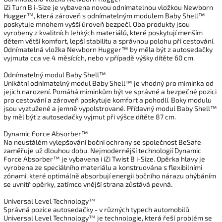
iZi Turn B i-Size je vybavena novou odnímatelnou vložkou Newborn
Hugger™, která zároveň s odnímatelným modulem Baby Shell™
poskytuje mnohem vyšší úroveň bezpečí. Oba produkty jsou
vyrobeny z kvalitních lehkých materiálů, které poskytují menším
dětem větší komfort, lepší stabilitu a správnou polohu při cestování.
Odnímatelná vložka Newborn Hugger™ by měla být z autosedačky
vyjmuta cca ve 4 měsících, nebo v případě výšky dítěte 60 cm.
Odnímatelný modul Baby Shell™
Unikátní odnímatelný modul Baby Shell™ je vhodný pro miminka od
jejich narození. Pomáhá miminkům být ve správné a bezpečné pozici
pro cestování a zároveň poskytuje komfort a pohodlí. Boky modulu
jsou vyztužené a jemně vypolstrované. Přídavný modul Baby Shell™
by měl být z autosedačky vyjmut při výšce dítěte 87 cm.
Dynamic Force Absorber™
Na neustálém vylepšování boční ochrany se společnost BeSafe
zaměřuje už dlouhou dobu. Nejmodernější technologií Dynamic
Force Absorber™ je vybavena i iZi Twist B i-Size. Opěrka hlavy je
vyrobena ze speciálního materiálu a konstruována s flexibilními
zónami, které optimálně absorbují energii bočního nárazu ohýbáním
se uvnitř opěrky, zatímco vnější strana zůstává pevná.
Universal Level Technology™
Správná pozice autosedačky - v různých typech automobilů
Universal Level Technology™ je technologie, která řeší problém se