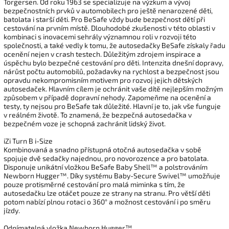
Torgersen. Od roku 1963 se specializuje na výzkum a vývoj
bezpečnostních prvků v automobilech pro ještě nenarozené děti,
batolata i starší děti. Pro BeSafe vždy bude bezpečnost dětí při
cestování na prvním místě. Dlouhodobé zkušenosti v této oblasti v
kombinaci s inovacemi sehrály významnou roli v rozvoji této
společnosti, a také vedly k tomu, že autosedačky BeSafe získaly řadu
ocenění nejen v crash testech. Důležitým zdrojem inspirace a
úspěchu bylo bezpečné cestování pro děti. Intenzita dnešní dopravy,
nárůst počtu automobilů, požadavky na rychlost a bezpečnost jsou
opravdu nekompromisním motivem pro rozvoj jejich dětských
autosedaček. Hlavním cílem je ochránit vaše dítě nejlepším možným
způsobem v případě dopravní nehody. Zapomeňme na ocenění a
testy, ty nejsou pro BeSafe tak důležité. Hlavní je to, jak vše funguje
v reálném životě. To znamená, že bezpečná autosedačka v
bezpečném voze je schopná zachránit lidský život.
iZi Turn B i-Size
Kombinovaná a snadno přístupná otočná autosedačka v sobě
spojuje dvě sedačky najednou, pro novorozence a pro batolata.
Disponuje unikátní vložkou BeSafe Baby Shell™ a polstrováním
Newborn Hugger™. Díky systému Baby-Secure Swivel™ umožňuje
pouze protisměrné cestování pro malá miminka s tím, že
autosedačku lze otáčet pouze ze strany na stranu. Pro větší děti
potom nabízí plnou rotaci o 360° a možnost cestování i po směru
jízdy.
Odnímatelná vložka Newborn Hugger™