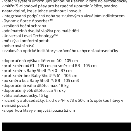
•rotační systém umožňující pohodlné usazení dítěte do autosedačky
•vnitřní 5-ti bodové pásy pro bezpečné upoutání dítěte, snadno
nastavitelné, lze je lehce utáhnout i povolit
•integrovaná podpůrná noha se zvukovým a vizuálním indikátorem
•Dynamic Force Absorber™
•zesílená boční ochrana
•odnímatelná dvojitá vložka pro malé děti
•Universal Level Technology™
•měkký a komfortní potah
•polstrování pásů
•zvukové a optické indikátory správného uchycení autosedačky
•doporučená výška dítěte: od 40 - 105 cm
•proti směr: od 61 - 105 cm, po směr: od 88 - 105 cm
•proti směr s Baby Shell™: 40 - 87 cm
•proti směr bez Baby Shell™: 61 - 105 cm
•po směru bez Baby Shell™: 88 - 105 cm3
•doporučená váha dítěte: max. 18 kg
•doporučený věk dítěte: cca 4 roky
•váha autosedačky: 15 kg
•rozměry autosedačky: š x d x v 44 x 73 x 50 cm (s opěrkou hlavy v
nejnižší pozici)
•s opěrkou hlavy v nejvyšší pozici 62 cm