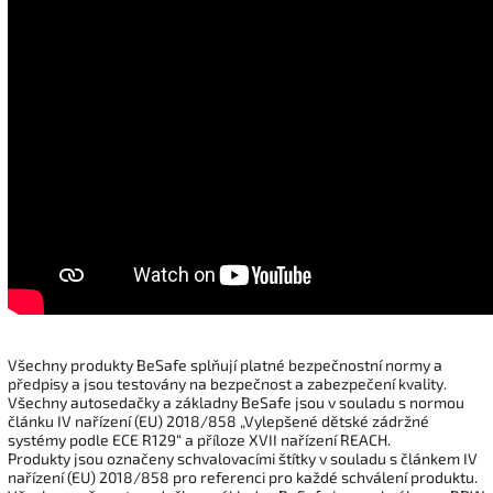
Všechny produkty BeSafe splňují platné bezpečnostní normy a
předpisy a jsou testovány na bezpečnost a zabezpečení kvality.
Všechny autosedačky a základny BeSafe jsou v souladu s normou
článku IV nařízení (EU) 2018/858 „Vylepšené dětské zádržné
systémy podle ECE R129“ a příloze XVII nařízení REACH.
Produkty jsou označeny schvalovacími štítky v souladu s článkem IV
nařízení (EU) 2018/858 pro referenci pro každé schválení produktu.