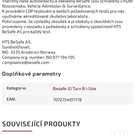
Všechny naše autosedačky a základny BeSafe jsou schváleny v RDW
Nizozemsko, Vehicle Admission & Surveillance.
K provádění COP testování a dalších požadovaných testů pro nás
využíváme akreditované zkušební laboratoře.
Potvrzujeme, že výsledky zkoušek a protokoly o zkouškách jsou
provedeny v souladu s požadavky a schváleny společností HTS
BeSafe AS pro každý test.
HTS BeSafe AS,
Sundvollhovet,
NO- 3535 Kroderen Norway
Company org. number; NO 977 194 105.
compliance@besafe.com
Doplňkové parametry
Kategorie
:
Besafe iZi Turn B i-Size
EAN
:
7072754011178
SOUVISEJÍCÍ PRODUKTY
Previous
Next