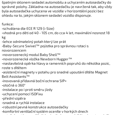
špatným sklonem sedadel automobilu a uchycením autosedačky do
správné polohy. Základna na autosedačku je navržená tak, aby vždy
byla autosedačka uchycena ve vozidle v horizontální pozici bez
ohledu na to, jakým sklonem sedadel vozidlo disponuje.
funkce:
•schválena dle ECE R 129 (i-Size)
•vhodná pro děti od 40 - 105 cm, do cca 4 let, maximální nosnost 18
kg
•lehce odnímatelný potah který lze prát
•Baby-Secure Swivel™ pojistka pro správnou rotaci s
novorozencem
•novorozenecký modul Baby Shell™
•novorozenecká vložka Newborn Hugger™
•nastavitelná opěrka hlavy a ramenních popruhů do několika pozic,
roste s dítětem
•asistenční magnety v potahu pro snadné upoutání dítěte Magnet
Belt Assistants™
•inovovaná přídavná boční ochrana SIP+
•otočná o 360°
•instalace po i proti směru jízdy
•uchycení pomocí ISOFixu
•přední vzpěra
•snadná a rychlá instalace
•robustní pevná konstrukce autosedačky
•komfortní ventilační systém oceníte v horkých dnech