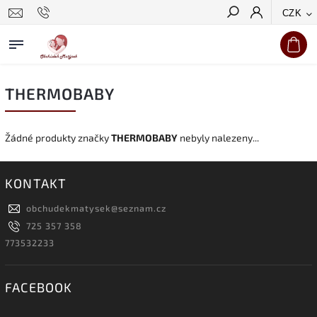
CZK
Hledat
THERMOBABY
Žádné produkty značky
THERMOBABY
nebyly nalezeny...
KONTAKT
obchudekmatysek
@
seznam.cz
725 357 358
773532233
FACEBOOK