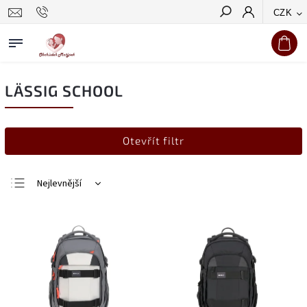
CZK
Hledat
LÄSSIG SCHOOL
Otevřít filtr
Nejlevnější
Nejdražší
Nejprodávanější
Abecedně