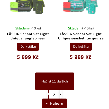
Skladem
(>10 ks)
Skladem
(>10 ks)
LÄSSIG School Set Light
LÄSSIG School Set Light
Unique jungle green
Unique seashell turqouise
Do košíku
Do košíku
5 999 Kč
5 999 Kč
Načíst 11 dalších
1
2
Nahoru