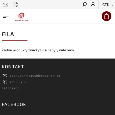
CZK
Hledat
FILA
Žádné produkty značky
Fila
nebyly nalezeny...
KONTAKT
obchudekmatysek
@
seznam.cz
725 357 358
773532233
FACEBOOK