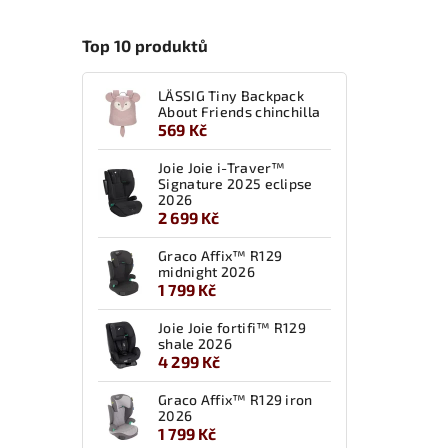
Top 10 produktů
LÄSSIG Tiny Backpack
About Friends chinchilla
569 Kč
Joie Joie i-Traver™
Signature 2025 eclipse
2026
2 699 Kč
Graco Affix™ R129
midnight 2026
1 799 Kč
Joie Joie fortifi™ R129
shale 2026
4 299 Kč
Graco Affix™ R129 iron
2026
1 799 Kč