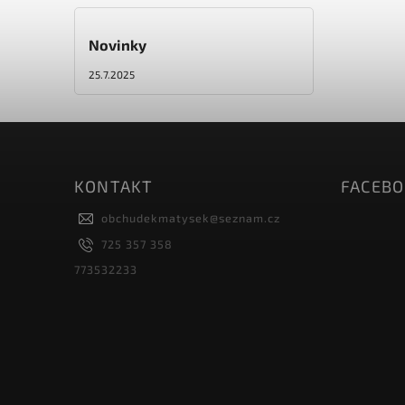
Novinky
25.7.2025
KONTAKT
FACEB
obchudekmatysek
@
seznam.cz
725 357 358
773532233