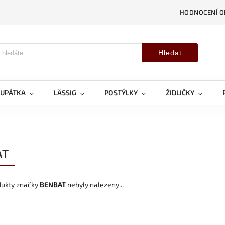
HODNOCENÍ 
Hledat
OUPÁTKA
LÄSSIG
POSTÝLKY
ŽIDLIČKY
AT
dukty značky
BENBAT
nebyly nalezeny...