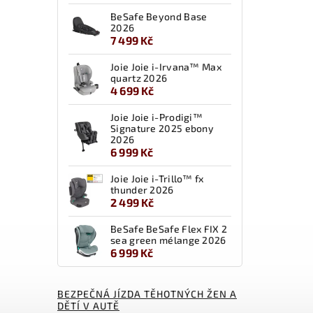
BeSafe Beyond Base
2026
7 499 Kč
Joie Joie i-Irvana™ Max
quartz 2026
4 699 Kč
Joie Joie i-Prodigi™
Signature 2025 ebony
2026
6 999 Kč
Joie Joie i-Trillo™ fx
thunder 2026
2 499 Kč
BeSafe BeSafe Flex FIX 2
sea green mélange 2026
6 999 Kč
BEZPEČNÁ JÍZDA TĚHOTNÝCH ŽEN A
DĚTÍ V AUTĚ