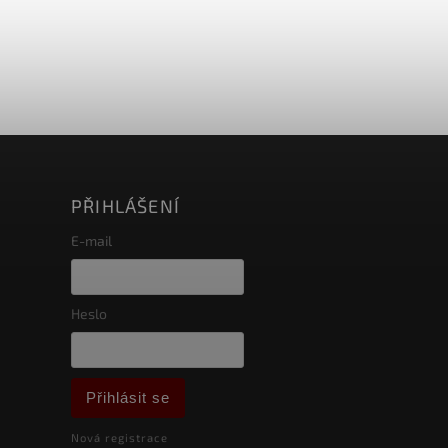
PŘIHLÁŠENÍ
E-mail
Heslo
Přihlásit se
Nová registrace