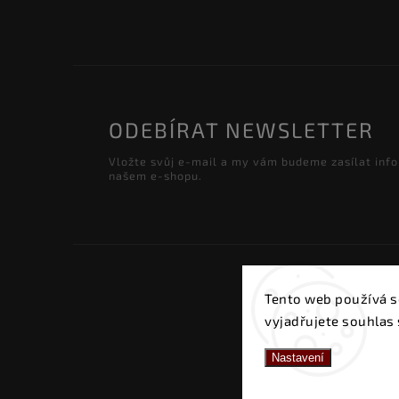
ODEBÍRAT NEWSLETTER
Vložte svůj e-mail a my vám budeme zasílat inf
našem e-shopu.
C
Tento web používá s
vyjadřujete souhlas 
Nastavení