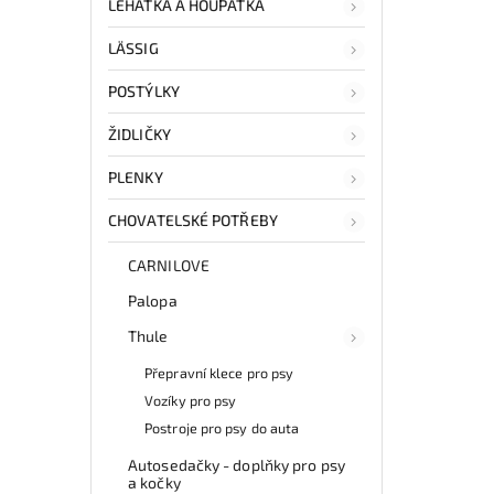
LEHÁTKA A HOUPÁTKA
LÄSSIG
POSTÝLKY
ŽIDLIČKY
PLENKY
CHOVATELSKÉ POTŘEBY
CARNILOVE
Palopa
Thule
Přepravní klece pro psy
Vozíky pro psy
Postroje pro psy do auta
Autosedačky - doplňky pro psy
a kočky