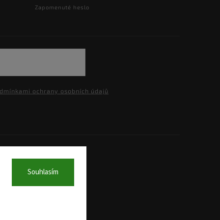
Zapomenuté heslo
dmínkami ochrany osobních údajů
a.
Souhlasím