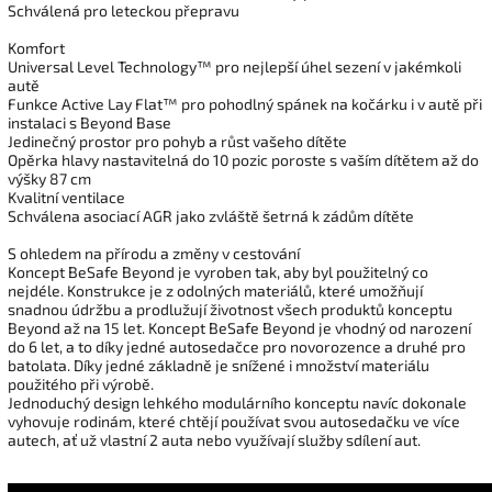
Schválená pro leteckou přepravu
Komfort
Universal Level Technology™ pro nejlepší úhel sezení v jakémkoli
autě
Funkce Active Lay Flat™ pro pohodlný spánek na kočárku i v autě při
instalaci s Beyond Base
Jedinečný prostor pro pohyb a růst vašeho dítěte
Opěrka hlavy nastavitelná do 10 pozic poroste s vaším dítětem až do
výšky 87 cm
Kvalitní ventilace
Schválena asociací AGR jako zvláště šetrná k zádům dítěte
S ohledem na přírodu a změny v cestování
Koncept BeSafe Beyond je vyroben tak, aby byl použitelný co
nejdéle. Konstrukce je z odolných materiálů, které umožňují
snadnou údržbu a prodlužují životnost všech produktů konceptu
Beyond až na 15 let. Koncept BeSafe Beyond je vhodný od narození
do 6 let, a to díky jedné autosedačce pro novorozence a druhé pro
batolata. Díky jedné základně je snížené i množství materiálu
použitého při výrobě.
Jednoduchý design lehkého modulárního konceptu navíc dokonale
vyhovuje rodinám, které chtějí používat svou autosedačku ve více
autech, ať už vlastní 2 auta nebo využívají služby sdílení aut.