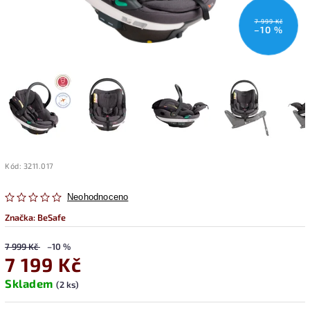
7 999 Kč
–10 %
Kód:
3211.017
Neohodnoceno
Značka:
BeSafe
7 999 Kč
–10 %
7 199 Kč
Skladem
(2 ks)