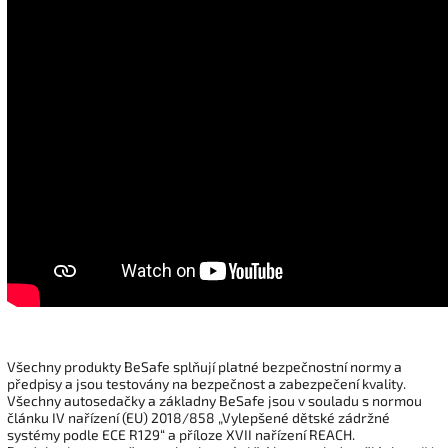
Všechny produkty BeSafe splňují platné bezpečnostní normy a
předpisy a jsou testovány na bezpečnost a zabezpečení kvality.
Všechny autosedačky a základny BeSafe jsou v souladu s normou
článku IV nařízení (EU) 2018/858 „Vylepšené dětské zádržné
systémy podle ECE R129“ a příloze XVII nařízení REACH.