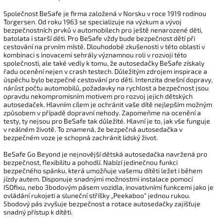
Společnost BeSafe je firma založená v Norsku v roce 1919 rodinou
Torgersen. Od roku 1963 se specializuje na výzkum a vývoj
bezpečnostních prvků v automobilech pro ještě nenarozené děti,
batolata i starší děti. Pro BeSafe vždy bude bezpečnost dětí při
cestování na prvním místě. Dlouhodobé zkušenosti v této oblasti v
kombinaci s inovacemi sehrály významnou roli v rozvoji této
společnosti, ale také vedly k tomu, že autosedačky BeSafe získaly
řadu ocenění nejen v crash testech. Důležitým zdrojem inspirace a
úspěchu bylo bezpečné cestování pro děti. Intenzita dnešní dopravy,
nárůst počtu automobilů, požadavky na rychlost a bezpečnost jsou
opravdu nekompromisním motivem pro rozvoj jejich dětských
autosedaček. Hlavním cílem je ochránit vaše dítě nejlepším možným
způsobem v případě dopravní nehody. Zapomeňme na ocenění a
testy, ty nejsou pro BeSafe tak důležité. Hlavní je to, jak vše funguje
v reálném životě. To znamená, že bezpečná autosedačka v
bezpečném voze je schopná zachránit lidský život.
BeSafe Go Beyond je nejnovější dětská autosedačka navržená pro
bezpečnost, flexibilitu a pohodlí. Nabízí jedinečnou funkci
bezpečného spánku, která umožňuje vašemu dítěti ležet i během
jízdy autem. Disponuje snadnými možnostmi instalace pomocí
ISOfixu, nebo 3bodovým pásem vozidla, inovativními funkcemi jako je
ovládání rukojeti a sluneční stříšky „Peekaboo“ jednou rukou.
5bodový pás zvyšuje bezpečnost a rotace autosedačky zajišťuje
snadný přístup k dítěti.