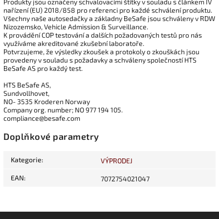
Produkty jsou označeny schvalovacími štítky v souladu s článkem IV
nařízení (EU) 2018/858 pro referenci pro každé schválení produktu.
Všechny naše autosedačky a základny BeSafe jsou schváleny v RDW
Nizozemsko, Vehicle Admission & Surveillance.
K provádění COP testování a dalších požadovaných testů pro nás
využíváme akreditované zkušební laboratoře.
Potvrzujeme, že výsledky zkoušek a protokoly o zkouškách jsou
provedeny v souladu s požadavky a schváleny společností HTS
BeSafe AS pro každý test.
HTS BeSafe AS,
Sundvollhovet,
NO- 3535 Kroderen Norway
Company org. number; NO 977 194 105.
compliance@besafe.com
Doplňkové parametry
Kategorie
:
VÝPRODEJ
EAN
:
7072754021047