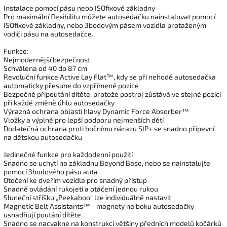
Instalace pomocí pásu nebo ISOfixové základny
Pro maximální flexibilitu můžete autosedačku nainstalovat pomocí
ISOfixové základny, nebo 3bodovým pásem vozidla protaženým
vodiči pásu na autosedačce.
Funkce:
Nejmodernější bezpečnost
Schválena od 40 do 87 cm
Revoluční funkce Active Lay Flat™, kdy se při nehodě autosedačka
automaticky přesune do vzpřímené pozice
Bezpečné připoutání dítěte, protože postroj zůstává ve stejné pozici
při každé změně úhlu autosedačky
Výrazná ochrana oblasti hlavy Dynamic Force Absorber™
Vložky a výplně pro lepší podporu nejmenších dětí
Dodatečná ochrana proti bočnímu nárazu SIP+ se snadno připevní
na dětskou autosedačku
Jedinečné funkce pro každodenní použití
Snadno se uchytí na základnu Beyond Base, nebo se nainstalujte
pomocí 3bodového pásu auta
Otočení ke dveřím vozidla pro snadný přístup
Snadné ovládání rukojeti a otáčení jednou rukou
Sluneční stříšku „Peekaboo“ lze individuálně nastavit
Magnetic Belt Assistants™ - magnety na boku autosedačky
usnadňují poutání dítěte
Snadno se nacvakne na konstrukci většiny předních modelů kočárků