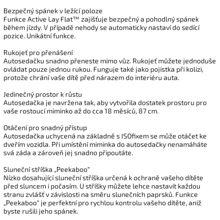
Bezpečný spánek v ležící poloze
Funkce Active Lay Flat™ zajišťuje bezpečný a pohodlný spánek
během jízdy. V případě nehody se automaticky nastaví do sedící
pozice. Unikátní funkce.
Rukojeť pro přenášení
Autosedačku snadno přeneste mimo vůz. Rukojeť můžete jednoduše
ovládat pouze jednou rukou. Funguje také jako pojistka při kolizi,
protože chrání vaše dítě před nárazem do interiéru auta.
Jedinečný prostor k růstu
Autosedačka je navržena tak, aby vytvořila dostatek prostoru pro
vaše rostoucí miminko až do cca 18 měsíců, 87 cm.
Otáčení pro snadný přístup
Autosedačka uchycená na základně s ISOfixem se může otáčet ke
dveřím vozidla. Při umístění miminka do autosedačky nenamáháte
svá záda a zároveň jej snadno připoutáte.
Sluneční stříška „Peekaboo“
Nízko dosahující sluneční stříška určená k ochraně vašeho dítěte
před sluncem i počasím. U stříšky můžete lehce nastavit každou
stranu zvlášť v závislosti na směru slunečních paprsků. Funkce
„Peekaboo“ je perfektní pro rychlou kontrolu vašeho dítěte, aniž
byste rušili jeho spánek.