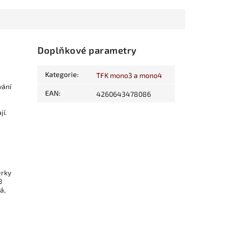
Doplňkové parametry
Kategorie
:
TFK mono3 a mono4
vání
EAN
:
4260643478086
jí.
ěrky
8
á,