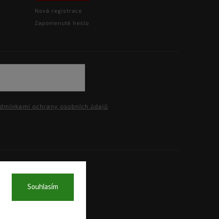
Nová registrace
Zapomenuté heslo
dmínkami ochrany osobních údajů
a.
Souhlasím