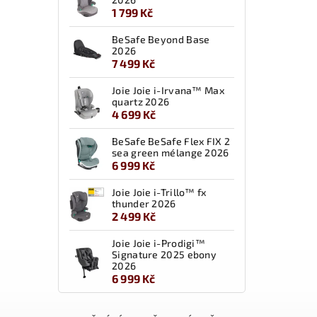
1 799 Kč
BeSafe Beyond Base
2026
7 499 Kč
Joie Joie i-Irvana™ Max
quartz 2026
4 699 Kč
BeSafe BeSafe Flex FIX 2
sea green mélange 2026
6 999 Kč
Joie Joie i-Trillo™ fx
thunder 2026
2 499 Kč
Joie Joie i-Prodigi™
Signature 2025 ebony
2026
6 999 Kč