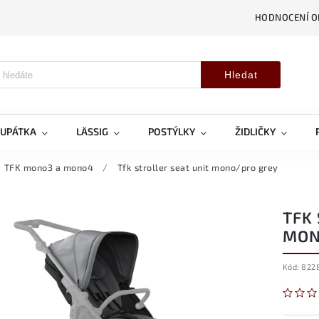
HODNOCENÍ 
Hledat
OUPÁTKA
LÄSSIG
POSTÝLKY
ŽIDLIČKY
TFK mono3 a mono4
/
Tfk stroller seat unit mono/pro grey
TFK
MON
Kód:
822