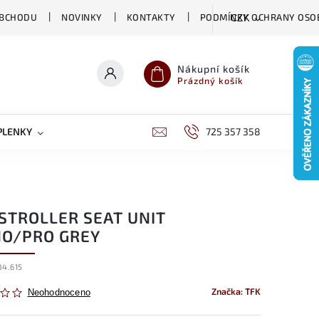
OBCHODU
NOVINKY
KONTAKTY
PODMÍNKY OCHRANY OSO
CZK
Nákupní košík
Prázdný košík
PLENKY
CHOVATELSKÉ POTŘEBY
725 357 358
DĚTSKÁ VÝŽIVA
 STROLLER SEAT UNIT
O/PRO GREY
84.615
Značka:
TFK
Neohodnoceno