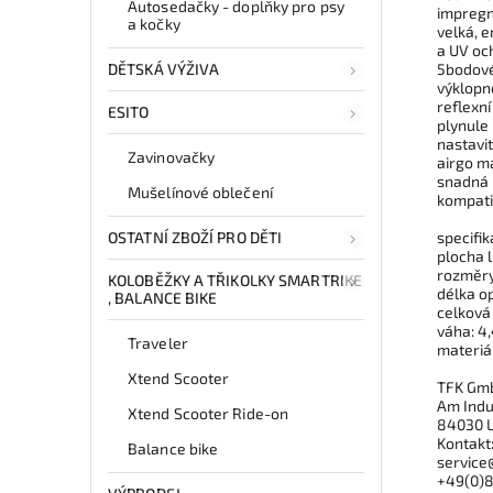
Autosedačky - doplňky pro psy
impregno
a kočky
velká, 
a UV oc
DĚTSKÁ VÝŽIVA
5bodov
výklopn
reflexní
ESITO
plynule
nastavi
Zavinovačky
airgo m
snadná
Mušelínové oblečení
kompati
OSTATNÍ ZBOŽÍ PRO DĚTI
specifik
plocha 
rozměry
KOLOBĚŽKY A TŘIKOLKY SMARTRIKE
délka o
, BALANCE BIKE
celková
váha: 4,
Traveler
materiá
Xtend Scooter
TFK Gm
Am Indu
Xtend Scooter Ride-on
84030 
Kontakt
Balance bike
service
+49(0)