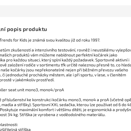
lní popis produktu
rends for Kids je známá svou kvalitou již od roku 1997.
letům zkušeností a intenzivního testování, rovněž i neustálému vylepšo
i našich produktů vám můžeme nabídnout perfektní kočárek jako
a pro každou situaci, který splní každý požadavek. Sportovně aktivní i
vě založení rodiče v sortimentu tfk určitě naleznou přesně to, co hleda
 naše kočárky jsou nepřekonatelné nejen při běžném převozu vašeho
 či jednoduché procházky městem, ale i při sportu, v lese, v členitém
prostě v jakémkoliv prostředí.
oller seat unit mono3, mono4/proA
né příslušenství ke konstrukci kočárku mono3, mono4 a proA (včetně op
 madla a stříšky). Sportovní XXL sedačka, kterou lze používat od 6 do 4
Poskytuje maximální komfort i většímu dítěti, je ergonomická a prodyšn
ost 34 kg. Stříška je vyrobena z voděodolného materiálu.
vlastnosti:
zšiřitelná stříška