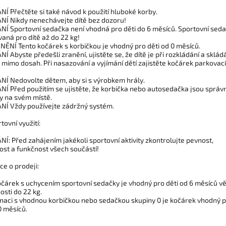
Í Přečtěte si také návod k použití hluboké korby.
Í Nikdy nenechávejte dítě bez dozoru!
Í Sportovní sedačka není vhodná pro děti do 6 měsíců. Sportovní sed
vaná pro dítě až do 22 kg!
ĚNÍ Tento kočárek s korbičkou je vhodný pro děti od 0 měsíců.
 Abyste předešli zranění, ujistěte se, že dítě je při rozkládání a sklád
 mimo dosah. Při nasazování a vyjímání dětí zajistěte kočárek parkovací
Í Nedovolte dětem, aby si s výrobkem hrály.
Í Před použitím se ujistěte, že korbička nebo autosedačka jsou správ
ny na svém místě.
Í Vždy používejte zádržný systém.
tovní využití:
Í: Před zahájením jakékoli sportovní aktivity zkontrolujte pevnost,
ost a funkčnost všech součástí!
ce o prodeji:
očárek s uchycením sportovní sedačky je vhodný pro děti od 6 měsíců v
osti do 22 kg.
naci s vhodnou korbičkou nebo sedačkou skupiny 0 je kočárek vhodný 
0 měsíců.