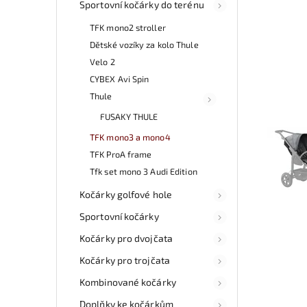
Sportovní kočárky do terénu
TFK mono2 stroller
Dětské vozíky za kolo Thule
Velo 2
CYBEX Avi Spin
Thule
FUSAKY THULE
TFK mono3 a mono4
TFK ProA frame
Tfk set mono 3 Audi Edition
Kočárky golfové hole
Sportovní kočárky
Kočárky pro dvojčata
Kočárky pro trojčata
Kombinované kočárky
Doplňky ke kočárkům