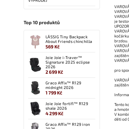
VÝPRODEJ
VAROVÁN
VAROVÁN
VAROVÁN
je testo
Top 10 produktů
UPOZORN
VAROVÁNÍ
kočárku
LÄSSIG Tiny Backpack
brzdou.
About Friends chinchilla
VAROVÁN
569 Kč
VAROVÁN
zajiště
Joie Joie i-Traver™
VAROVÁN
Signature 2025 eclipse
2026
pro spor
2 699 Kč
VAROVÁN
Graco Affix™ R129
zajištěn
midnight 2026
1 799 Kč
Informa
Joie Joie fortifi™ R129
Tento k
shale 2026
a hmotn
4 299 Kč
V kombi
děti od 
Graco Affix™ R129 iron
2026