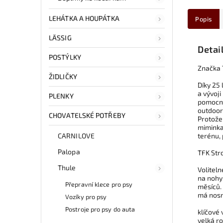
LEHÁTKA A HOUPÁTKA
Popis
LÄSSIG
Detai
POSTÝLKY
Značka T
ŽIDLIČKY
Díky 25 
a vývoj
PLENKY
pomocník
outdooro
CHOVATELSKÉ POTŘEBY
Protože
miminka,
CARNILOVE
terénu, 
Palopa
TFK Str
Thule
Volitel
na nohy,
Přepravní klece pro psy
měsíců. 
má nosn
Vozíky pro psy
Postroje pro psy do auta
klíčové 
velká ro