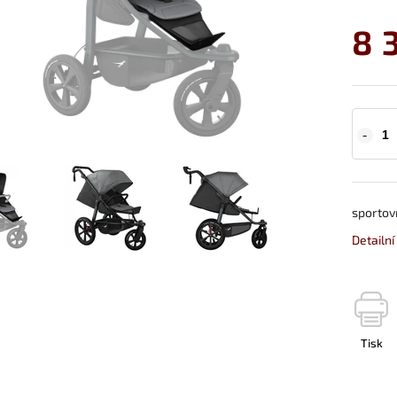
8 
sportov
Detailn
Tisk