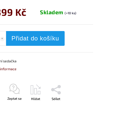
399 Kč
Skladem
(>10 ks)
Přidat do košíku
ní sedačka
í informace
Zeptat se
Hlídat
Sdílet