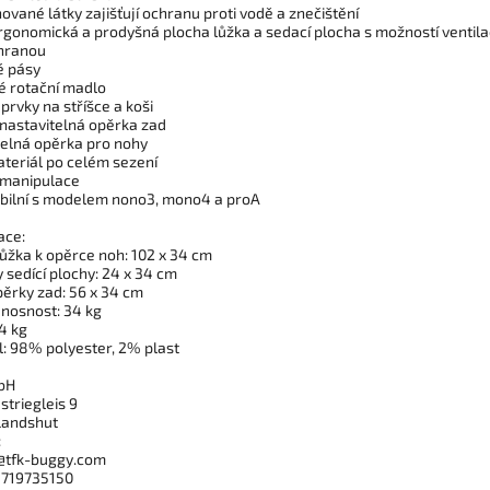
vané látky zajišťují ochranu proti vodě a znečištění
ergonomická a prodyšná plocha lůžka a sedací plocha s možností ventil
hranou
é pásy
é rotační madlo
 prvky na stříšce a koši
 nastavitelná opěrka zad
telná opěrka pro nohy
ateriál po celém sezení
 manipulace
bilní s modelem nono3, mono4 a proA
ace:
lůžka k opěrce noh: 102 x 34 cm
 sedící plochy: 24 x 34 cm
pěrky zad: 56 x 34 cm
 nosnost: 34 kg
4 kg
l: 98% polyester, 2% plast
bH
striegleis 9
Landshut
:
@tfk-buggy.com
8719735150