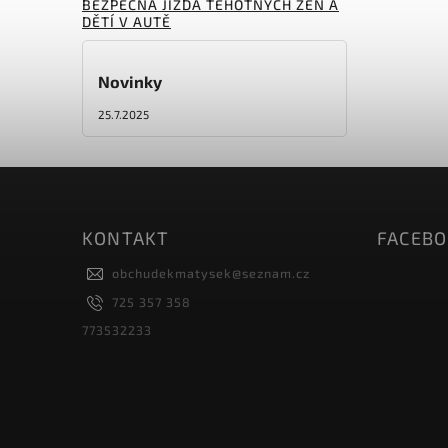
BEZPEČNÁ JÍZDA TĚHOTNÝCH ŽEN A
DĚTÍ V AUTĚ
Novinky
25.7.2025
KONTAKT
FACEB
obchudekmatysek
@
seznam.cz
725 357 358
773532233