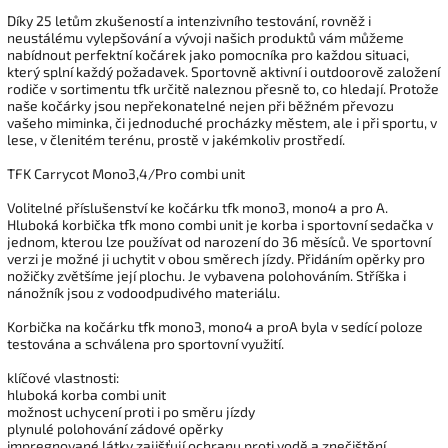
Díky 25 letům zkušeností a intenzivního testování, rovněž i
neustálému vylepšování a vývoji našich produktů vám můžeme
nabídnout perfektní kočárek jako pomocníka pro každou situaci,
který splní každý požadavek. Sportovně aktivní i outdoorově založení
rodiče v sortimentu tfk určitě naleznou přesně to, co hledají. Protože
naše kočárky jsou nepřekonatelné nejen při běžném převozu
vašeho miminka, či jednoduché procházky městem, ale i při sportu, v
lese, v členitém terénu, prostě v jakémkoliv prostředí.
TFK Carrycot Mono3,4/Pro combi unit
Volitelné příslušenství ke kočárku tfk mono3, mono4 a pro A.
Hluboká korbička tfk mono combi unit je korba i sportovní sedačka v
jednom, kterou lze používat od narození do 36 měsíců. Ve sportovní
verzi je možné ji uchytit v obou směrech jízdy. Přidáním opěrky pro
nožičky zvětšíme její plochu. Je vybavena polohováním. Stříška i
nánožník jsou z vodoodpudivého materiálu.
Korbička na kočárku tfk mono3, mono4 a proA byla v sedící poloze
testována a schválena pro sportovní využití.
klíčové vlastnosti:
hluboká korba combi unit
možnost uchycení proti i po směru jízdy
plynulé polohování zádové opěrky
impregnované látky zajišťují ochranu proti vodě a znečištění