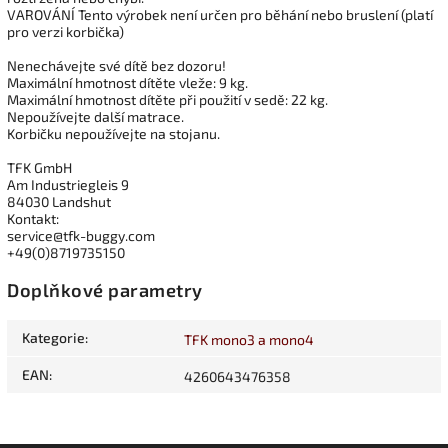
VAROVÁNÍ Tento výrobek není určen pro běhání nebo bruslení (platí
pro verzi korbička)
Nenechávejte své dítě bez dozoru!
Maximální hmotnost dítěte vleže: 9 kg.
Maximální hmotnost dítěte při použití v sedě: 22 kg.
Nepoužívejte další matrace.
Korbičku nepoužívejte na stojanu.
TFK GmbH
Am Industriegleis 9
84030 Landshut
Kontakt:
service@tfk-buggy.com
+49(0)8719735150
Doplňkové parametry
Kategorie
:
TFK mono3 a mono4
EAN
:
4260643476358