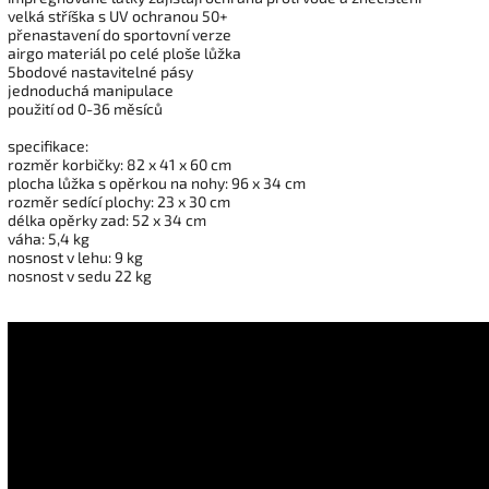
velká stříška s UV ochranou 50+
přenastavení do sportovní verze
airgo materiál po celé ploše lůžka
5bodové nastavitelné pásy
jednoduchá manipulace
použití od 0-36 měsíců
specifikace:
rozměr korbičky: 82 x 41 x 60 cm
plocha lůžka s opěrkou na nohy: 96 x 34 cm
rozměr sedící plochy: 23 x 30 cm
délka opěrky zad: 52 x 34 cm
váha: 5,4 kg
nosnost v lehu: 9 kg
nosnost v sedu 22 kg