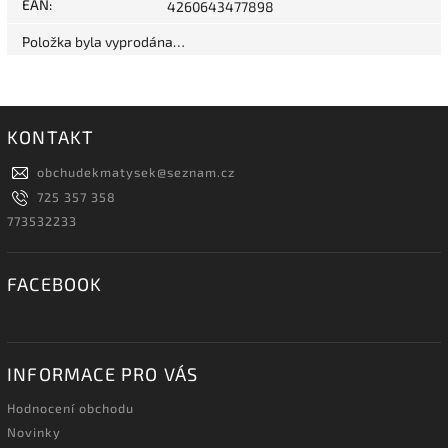
EAN
:
4260643477898
Položka byla vyprodána…
KONTAKT
obchudekmatysek
@
seznam.cz
725 357 358
773532233
FACEBOOK
INFORMACE PRO VÁS
Hodnocení obchodu
Novinky