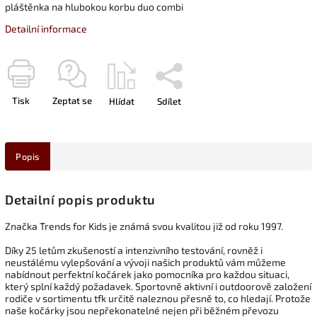
pláštěnka na hlubokou korbu duo combi
Detailní informace
Tisk
Zeptat se
Hlídat
Sdílet
Popis
Detailní popis produktu
Značka Trends for Kids je známá svou kvalitou již od roku 1997.
Díky 25 letům zkušeností a intenzivního testování, rovněž i
neustálému vylepšování a vývoji našich produktů vám můžeme
nabídnout perfektní kočárek jako pomocníka pro každou situaci,
který splní každý požadavek. Sportovně aktivní i outdoorově založení
rodiče v sortimentu tfk určitě naleznou přesně to, co hledají. Protože
naše kočárky jsou nepřekonatelné nejen při běžném převozu