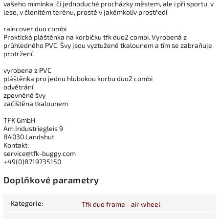
vašeho miminka, či jednoduché procházky městem, ale i při sportu, v
lese, v členitém terénu, prostě v jakémkoliv prostředí.
raincover duo combi
Praktická pláštěnka na korbičku tfk duo2 combi. Vyrobená z
průhledného PVC. Švy jsou vyztužené tkalounem a tím se zabraňuje
protržení.
vyrobena z PVC
pláštěnka pro jednu hlubokou korbu duo2 combi
odvětrání
zpevněné švy
začištěna tkalounem
TFK GmbH
Am Industriegleis 9
84030 Landshut
Kontakt:
service@tfk-buggy.com
+49(0)8719735150
Doplňkové parametry
Kategorie
:
Tfk duo frame - air wheel