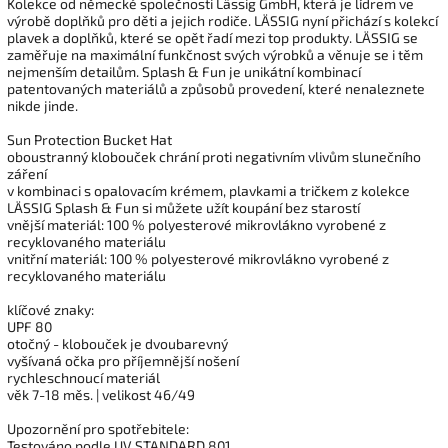
Kolekce od německé společnosti Lässig GmbH, která je lídrem ve
výrobě doplňků pro děti a jejich rodiče. LÄSSIG nyní přichází s kolekcí
plavek a doplňků, které se opět řadí mezi top produkty. LÄSSIG se
zaměřuje na maximální funkčnost svých výrobků a věnuje se i těm
nejmenším detailům. Splash & Fun je unikátní kombinací
patentovaných materiálů a způsobů provedení, které nenaleznete
nikde jinde.
Sun Protection Bucket Hat
oboustranný klobouček chrání proti negativním vlivům slunečního
záření
v kombinaci s opalovacím krémem, plavkami a tričkem z kolekce
LÄSSIG Splash & Fun si můžete užít koupání bez starostí
vnější materiál: 100 % polyesterové mikrovlákno vyrobené z
recyklovaného materiálu
vnitřní materiál: 100 % polyesterové mikrovlákno vyrobené z
recyklovaného materiálu
klíčové znaky:
UPF 80
otočný - klobouček je dvoubarevný
vyšívaná očka pro příjemnější nošení
rychleschnoucí materiál
věk 7-18 měs. | velikost 46/49
Upozornění pro spotřebitele:
Testováno podle UV STANDARD 801