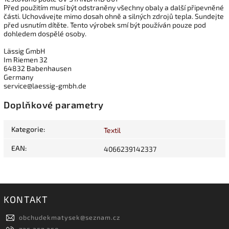
Před použitím musí být odstraněny všechny obaly a další připevněné
části. Uchovávejte mimo dosah ohně a silných zdrojů tepla. Sundejte
před usnutím dítěte. Tento výrobek smí být používán pouze pod
dohledem dospělé osoby.
Lässig GmbH
Im Riemen 32
64832 Babenhausen
Germany
service@laessig-gmbh.de
Doplňkové parametry
Kategorie
:
Textil
EAN
:
4066239142337
KONTAKT
obchudekmatysek
@
seznam.cz