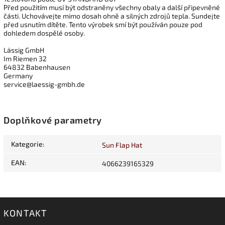
Před použitím musí být odstraněny všechny obaly a další připevněné
části. Uchovávejte mimo dosah ohně a silných zdrojů tepla. Sundejte
před usnutím dítěte. Tento výrobek smí být používán pouze pod
dohledem dospělé osoby.
Lässig GmbH
Im Riemen 32
64832 Babenhausen
Germany
service@laessig-gmbh.de
Doplňkové parametry
Kategorie
:
Sun Flap Hat
EAN
:
4066239165329
KONTAKT