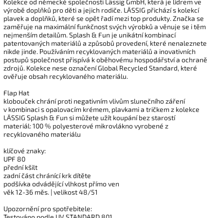
Kolekce od německé společnosti Lässig GmbH, která je lídrem ve
výrobě doplňků pro děti a jejich rodiče. LÄSSIG přichází s kolekcí
plavek a doplňků, které se opět řadí mezi top produkty. Značka se
zaměřuje na maximální funkčnost svých výrobků a věnuje se i těm
nejmenším detailům. Splash & Fun je unikátní kombinací
patentovaných materiálů a způsobů provedení, které nenaleznete
nikde jinde. Používáním recyklovaných materiálů a inovativních
postupů společnost přispívá k oběhovému hospodářství a ochraně
zdrojů. Kolekce nese označení Global Recycled Standard, které
ověřuje obsah recyklovaného materiálu.
Flap Hat
klobouček chrání proti negativním vlivům slunečního záření
v kombinaci s opalovacím krémem, plavkami a tričkem z kolekce
LÄSSIG Splash & Fun si můžete užít koupání bez starostí
materiál: 100 % polyesterové mikrovlákno vyrobené z
recyklovaného materiálu
klíčové znaky:
UPF 80
přední kšilt
zadní část chránící krk dítěte
podšívka odvádějící vlhkost přímo ven
věk 12-36 měs. | velikost 48/51
Upozornění pro spotřebitele:
Testováno podle UV STANDARD 801