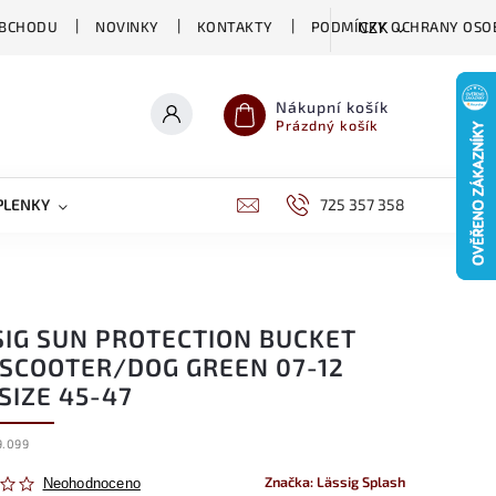
OBCHODU
NOVINKY
KONTAKTY
PODMÍNKY OCHRANY OSO
CZK
Nákupní košík
Prázdný košík
PLENKY
CHOVATELSKÉ POTŘEBY
725 357 358
DĚTSKÁ VÝŽIVA
SIG SUN PROTECTION BUCKET
 SCOOTER/DOG GREEN 07-12
SIZE 45-47
9.099
Značka:
Lässig Splash
Neohodnoceno