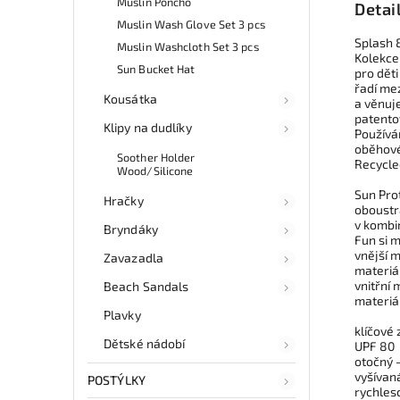
Muslin Poncho
Detai
Muslin Wash Glove Set 3 pcs
Splash 
Muslin Washcloth Set 3 pcs
Kolekce
Sun Bucket Hat
pro děti
řadí me
Kousátka
a věnuj
patento
Klipy na dudlíky
Používá
oběhové
Soother Holder
Recycle
Wood/Silicone
Sun Pro
Hračky
oboustr
v kombi
Bryndáky
Fun si m
vnější 
Zavazadla
materiá
vnitřní
Beach Sandals
materiá
Plavky
klíčové 
Dětské nádobí
UPF 80
otočný 
vyšívan
POSTÝLKY
rychles