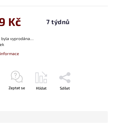
9 Kč
7 týdnů
a byla vyprodána…
ek
í informace
Zeptat se
Hlídat
Sdílet