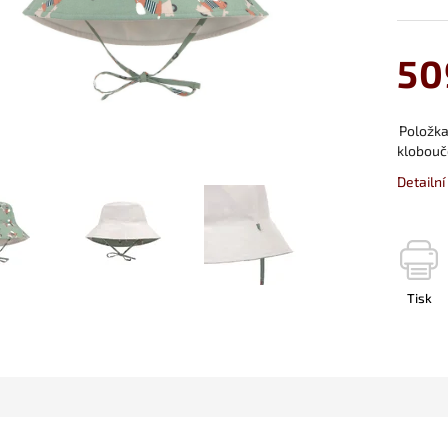
50
Položk
klobouč
Detailn
Tisk