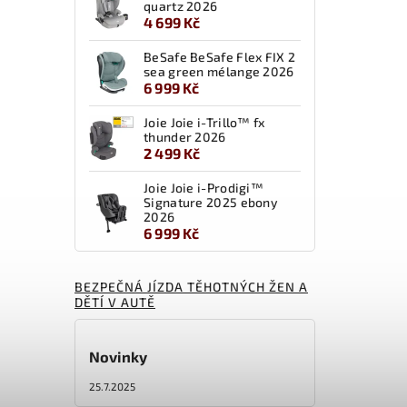
quartz 2026
4 699 Kč
BeSafe BeSafe Flex FIX 2
sea green mélange 2026
6 999 Kč
Joie Joie i-Trillo™ fx
thunder 2026
2 499 Kč
Joie Joie i-Prodigi™
Signature 2025 ebony
2026
6 999 Kč
BEZPEČNÁ JÍZDA TĚHOTNÝCH ŽEN A
DĚTÍ V AUTĚ
Novinky
25.7.2025