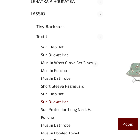
LEHÁTKA A HOUPÁTKA
LÄSSIG
Tiny Backpack
Textil
Sun Flap Hat
Sun Bucket Hat
Muslin Wash Glove Set 3 pcs
Muslin Poncho
Muslin Bathrobe
Short Sleeve Rashguard
Sun Flap Hat
Sun Bucket Hat
Sun Protection Long Neck Hat
Poncho
Popis
Muslin Bathrobe
Muslin Hooded Towel