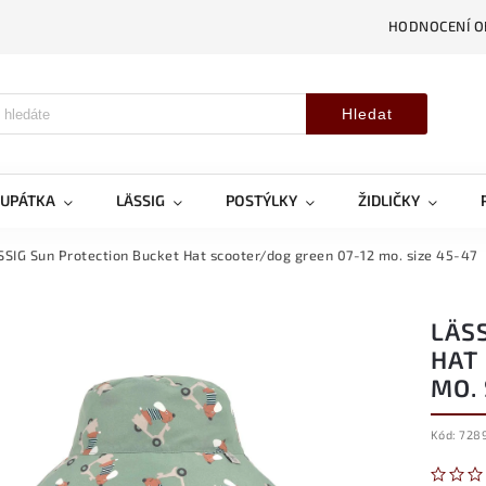
HODNOCENÍ 
Hledat
OUPÁTKA
LÄSSIG
POSTÝLKY
ŽIDLIČKY
SSIG Sun Protection Bucket Hat scooter/dog green 07-12 mo. size 45-47
LÄS
HAT
MO. 
Kód:
728