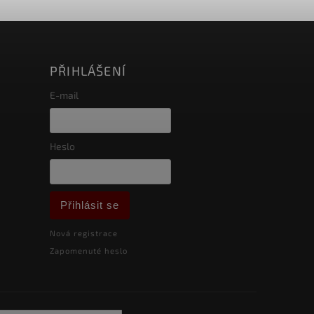
PŘIHLÁŠENÍ
E-mail
Heslo
Přihlásit se
Nová registrace
Zapomenuté heslo