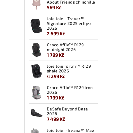
About Friends chinchilla
569 Kč
Joie Joie i-Traver™
Signature 2025 eclipse
2026
2 699 Kč
Graco Affix™ R129
midnight 2026
1 799 Kč
Joie Joie fortifi™ R129
shale 2026
4 299 Kč
Graco Affix™ R129 iron
2026
1 799 Kč
BeSafe Beyond Base
2026
7 499 Kč
Joie Joie i-Irvana™ Max