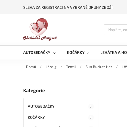
SLEVA ZA REGISTRACI NA VYBRANÉ DRUHY ZBOŽÍ.
AUTOSEDAČKY
KOČÁRKY
LEHÁTKA A H
Domů
/
Lässig
/
Textil
/
Sun Bucket Hat
/
LÄ
Kategorie
AUTOSEDAČKY
KOČÁRKY