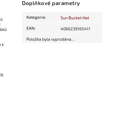
Doplňkové parametry
Kategorie
:
Sun Bucket Hat
ků
t
EAN
:
4066239165411
obků
Položka byla vyprodána…
á k
 &