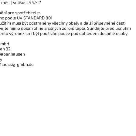
 měs. | velikost 45/47
ění pro spotřebitele:
no podle UV STANDARD 801
užitím musí být odstraněny všechny obaly a další připevněné části.
ejte mimo dosah ohně a silných zdrojů tepla. Sundejte před usnutím
 Tento výrobek smí být používán pouze pod dohledem dospělé osoby.
 GmbH
en 32
Babenhausen
y
@laessig-gmbh.de