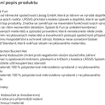
lní popis produktu
& Fun
 od německé společnosti Lässig GmbH, která je lídrem ve výrobě doplň
 a jejich rodiče. LÄSSIG přichází s kolekcí plavek a doplňků, které se opě
zi top produkty. Značka se zaměřuje na maximální funkčnost svých výr
e se i těm nejmenším detailům. Splash & Fun je unikátní kombinací
vaných materiálů a způsobů provedení, které nenaleznete nikde jinde.
ním recyklovaných materiálů a inovativních postupů společnost přispív
mu hospodářství a ochraně zdrojů. Kolekce nese označení Global
d Standard, které ověřuje obsah recyklovaného materiálu.
tection Bucket Hat
anný klobouček chrání proti negativním vlivům slunečního záření
naci s opalovacím krémem, plavkami a tričkem z kolekce LÄSSIG Splash
ůžete užít koupání bez starostí
materiál: 100 % polyesterové mikrovlákno vyrobené z recyklovaného
lu
 materiál: 100 % polyesterové mikrovlákno vyrobené z recyklovaného
lu
znaky:
- klobouček je dvoubarevný
á očka pro příjemnější nošení
chnoucí materiál