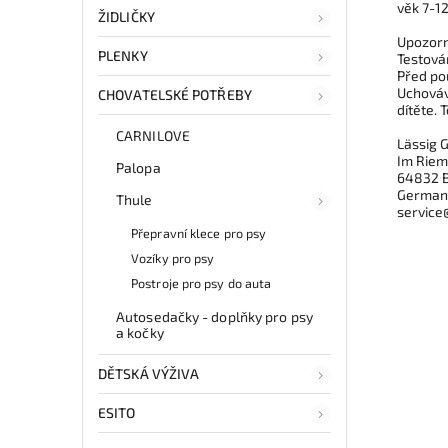
věk 7-12
ŽIDLIČKY
Upozorn
PLENKY
Testová
Před po
Uchováv
CHOVATELSKÉ POTŘEBY
dítěte.
CARNILOVE
Lässig
Im Riem
Palopa
64832 
German
Thule
service
Přepravní klece pro psy
Vozíky pro psy
Postroje pro psy do auta
Autosedačky - doplňky pro psy
a kočky
DĚTSKÁ VÝŽIVA
ESITO