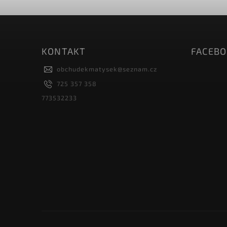
KONTAKT
FACEB
obchudekmatysek
@
seznam.cz
725 357 358
773532233