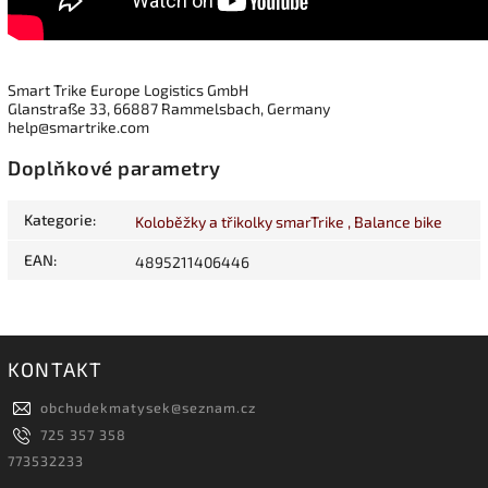
Smart Trike Europe Logistics GmbH
Glanstraße 33, 66887 Rammelsbach, Germany
help@smartrike.com
Doplňkové parametry
Kategorie
:
Koloběžky a třikolky smarTrike , Balance bike
EAN
:
4895211406446
KONTAKT
obchudekmatysek
@
seznam.cz
725 357 358
773532233