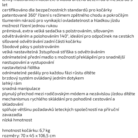
let
certifikováno dle bezpečnostních standardů pro kočárky
patentované 360° řízení s režimem zpětného chodu a pokročilým
tlumením nárazů pro vynikající ovladatelnost a hladkou jízdu
možnost řízení jednou rukou
prémiová, extra velká sedačka s polstrováním, síťovaným
odvětráváním a polohováním 140°, ideální pro odpočinek na cestách
síťované odvětrávání zadní části kočárku
5bodové pásy s polstrováním
velká nastavitelná 3stupňová stříška s odvětráváním
odnímatelné přední madlo s možností překlápění pro snadnější
nastupování a vystupování
nastavitelná řídítka
odnímatelné pedály pro každou fázi růstu dítěte
brzdový systém ovládaný jedním dotykem
lehký rám
snadná manipulace
plynulý přechod mezi rodičovským módem a nezávislou jízdou dítěte
mechanismus rychlého skládání pro pohodlné cestování a
skladování
splňuje většinu požadavků leteckých společností na příruční
zavazadla
nízká hmotnost
hmotnost kočárku: 6,7 kg
rozměry: 70 x 45 x 106,5 cm