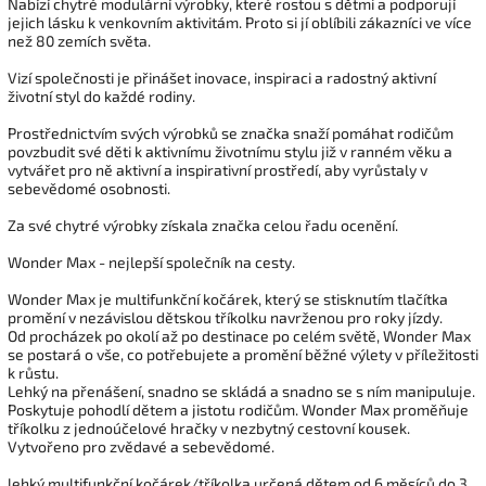
Nabízí chytré modulární výrobky, které rostou s dětmi a podporují
jejich lásku k venkovním aktivitám. Proto si jí oblíbili zákazníci ve více
než 80 zemích světa.
Vizí společnosti je přinášet inovace, inspiraci a radostný aktivní
životní styl do každé rodiny.
Prostřednictvím svých výrobků se značka snaží pomáhat rodičům
povzbudit své děti k aktivnímu životnímu stylu již v ranném věku a
vytvářet pro ně aktivní a inspirativní prostředí, aby vyrůstaly v
sebevědomé osobnosti.
Za své chytré výrobky získala značka celou řadu ocenění.
Wonder Max - nejlepší společník na cesty.
Wonder Max je multifunkční kočárek, který se stisknutím tlačítka
promění v nezávislou dětskou tříkolku navrženou pro roky jízdy.
Od procházek po okolí až po destinace po celém světě, Wonder Max
se postará o vše, co potřebujete a promění běžné výlety v příležitosti
k růstu.
Lehký na přenášení, snadno se skládá a snadno se s ním manipuluje.
Poskytuje pohodlí dětem a jistotu rodičům. Wonder Max proměňuje
tříkolku z jednoúčelové hračky v nezbytný cestovní kousek.
Vytvořeno pro zvědavé a sebevědomé.
lehký multifunkční kočárek/tříkolka určená dětem od 6 měsíců do 3