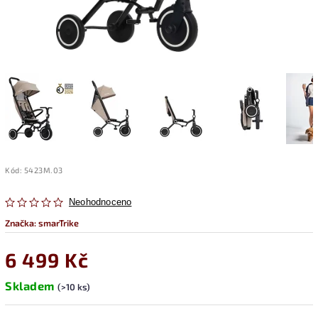
Kód:
5423M.03
Neohodnoceno
Značka:
smarTrike
6 499 Kč
Skladem
(>10 ks)