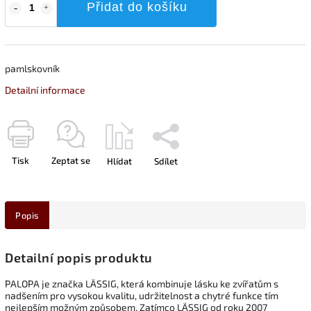
Přidat do košíku
pamlskovník
Detailní informace
Tisk
Zeptat se
Hlídat
Sdílet
Popis
Detailní popis produktu
PALOPA je značka LÄSSIG, která kombinuje lásku ke zvířatům s
nadšením pro vysokou kvalitu, udržitelnost a chytré funkce tím
nejlepším možným způsobem. Zatímco LÄSSIG od roku 2007