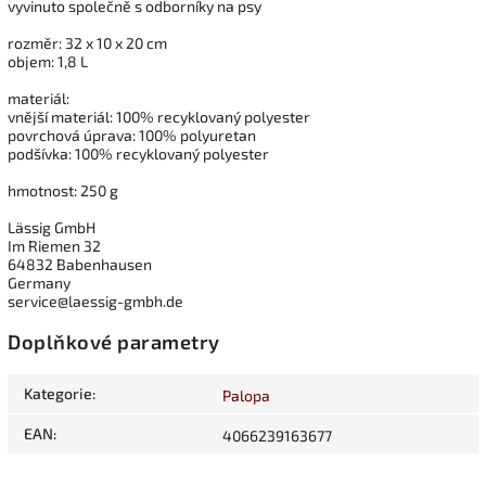
vyvinuto společně s odborníky na psy
rozměr: 32 x 10 x 20 cm
objem: 1,8 L
materiál:
vnější materiál: 100% recyklovaný polyester
povrchová úprava: 100% polyuretan
podšívka: 100% recyklovaný polyester
hmotnost: 250 g
Lässig GmbH
Im Riemen 32
64832 Babenhausen
Germany
service@laessig-gmbh.de
Doplňkové parametry
Kategorie
:
Palopa
EAN
:
4066239163677