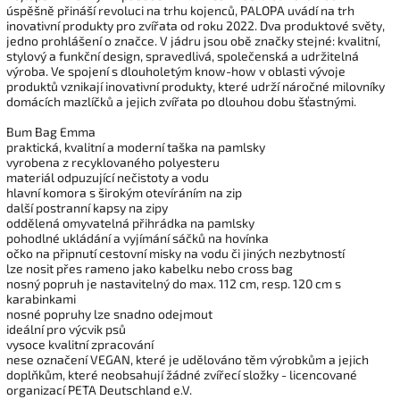
úspěšně přináší revoluci na trhu kojenců, PALOPA uvádí na trh
inovativní produkty pro zvířata od roku 2022. Dva produktové světy,
jedno prohlášení o značce. V jádru jsou obě značky stejné: kvalitní,
stylový a funkční design, spravedlivá, společenská a udržitelná
výroba. Ve spojení s dlouholetým know-how v oblasti vývoje
produktů vznikají inovativní produkty, které udrží náročné milovníky
domácích mazlíčků a jejich zvířata po dlouhou dobu šťastnými.
Bum Bag Emma
praktická, kvalitní a moderní taška na pamlsky
vyrobena z recyklovaného polyesteru
materiál odpuzující nečistoty a vodu
hlavní komora s širokým otevíráním na zip
další postranní kapsy na zipy
oddělená omyvatelná přihrádka na pamlsky
pohodlné ukládání a vyjímání sáčků na hovínka
očko na připnutí cestovní misky na vodu či jiných nezbytností
lze nosit přes rameno jako kabelku nebo cross bag
nosný popruh je nastavitelný do max. 112 cm, resp. 120 cm s
karabinkami
nosné popruhy lze snadno odejmout
ideální pro výcvik psů
vysoce kvalitní zpracování
nese označení VEGAN, které je udělováno těm výrobkům a jejich
doplňkům, které neobsahují žádné zvířecí složky - licencované
organizací PETA Deutschland e.V.