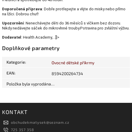
Doporučená
příprava
: Dobře protřepejte a vlijte do misky nebo přímo
na lžíci. Dobrou chuť!
Upozornění
: Nenechávejte děti do 36 měsíců s víčkem bez dozoru.
Nikdy nedávejte sáček do mikrovlnné trouby.Potravina pro zvláštní výživu.
Dodavatel
: Health Academy,…]]>
Doplňkové parametry
Kategorie
:
Ovocné dětské příkrmy
EAN
:
8594200264734
Položka byla vyprodána…
KONTAKT
obchudekmatysek
@
seznam.cz
725 357 358