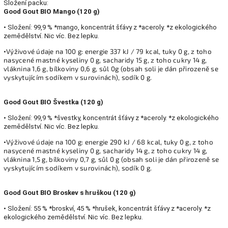
Složení packu:
Good Gout BIO Mango (120 g)
• Složení: 99,9 % *mango, koncentrát šťávy z *aceroly. *z ekologického
zemědělství. Nic víc. Bez lepku.
Výživové údaje na 100 g: energie 337 kJ / 79 kcal, tuky 0 g, z toho
•
nasycené mastné kyseliny 0 g, sacharidy 15 g, z toho cukry 14 g,
vláknina 1,6 g, bílkoviny 0,6 g, sůl 0g (obsah soli je dán přirozeně se
vyskytujícím sodíkem v surovinách), sodík 0 g.
Good Gout BIO Švestka (120 g)
• Složení: 99,9 % *švestky, koncentrát šťávy z *aceroly. *z ekologického
zemědělství. Nic víc. Bez lepku.
Výživové údaje na 100 g: energie 290 kJ / 68 kcal, tuky 0 g, z toho
•
nasycené mastné kyseliny 0 g, sacharidy 14 g, z toho cukry 14 g,
vláknina 1,5 g, bílkoviny 0,7 g, sůl 0 g (obsah soli je dán přirozeně se
vyskytujícím sodíkem v surovinách), sodík 0 g.
Good Gout BIO Broskev s hruškou (120 g)
• Složení: 55 % *broskví, 45 % *hrušek, koncentrát šťávy z *aceroly. *z
ekologického zemědělství. Nic víc. Bez lepku.