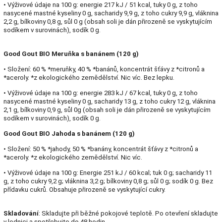
• Výživové údaje na 100 g: energie 217 kJ / 51 kcal, tuky 0 g, z toho
nasycené mastné kyseliny 0 g, sacharidy 9,9 g, z toho cukry 9,9 g, vláknina
2,2 g, bílkoviny 0,8 g, sůl 0 g (obsah soli je dán přirozeně se vyskytujícím
sodíkem v surovinách), sodík 0 g.
Good Gout BIO Meruňka s banánem (120 g)
• Složení: 60 % *meruňky, 40 % *banánů, koncentrát šťávy z *citronů a
*aceroly. *z ekologického zemědělství. Nic víc. Bez lepku.
• Výživové údaje na 100 g: energie 283 kJ / 67 kcal, tuky 0 g, z toho
nasycené mastné kyseliny 0 g, sacharidy 13 g, z toho cukry 12 g, vláknina
2,1 g, bílkoviny 0,9 g, sůl 0g (obsah soli je dán přirozeně se vyskytujícím
sodíkem v surovinách), sodík 0 g.
Good Gout BIO Jahoda s banánem (120 g)
• Složení: 50 % *jahody, 50 % *banány, koncentrát šťávy z *citronů a
*aceroly. *z ekologického zemědělství. Nic víc.
• Výživové údaje na 100 g: Energie 251 kJ / 60 kcal; tuk 0 g; sacharidy 11
g, z toho cukry 9,2 g; vláknina 3,2 g; bílkoviny 0,8 g; sůl 0 g; sodík 0 g. Bez
přídavku cukrů. Obsahuje přirozeně se vyskytující cukry.
Skladování
: Skladujte při běžné pokojové teplotě. Po otevření skladujte
v lednici a spotřebujte do 48 hodin.