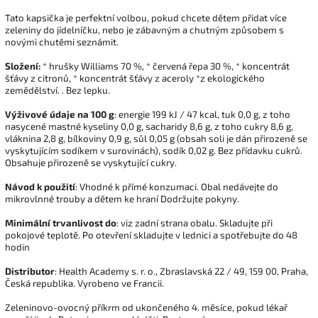
Tato kapsička je perfektní volbou, pokud chcete dětem přidat více
zeleniny do jídelníčku, nebo je zábavným a chutným způsobem s
novými chutěmi seznámit.
Složení:
* hrušky Williams 70 %, * červená řepa 30 %, * koncentrát
šťávy z citronů, * koncentrát šťávy z aceroly *z ekologického
zemědělství. . Bez lepku.
Výživové údaje na 100 g
: energie 199 kJ / 47 kcal, tuk 0,0 g, z toho
nasycené mastné kyseliny 0,0 g, sacharidy 8,6 g, z toho cukry 8,6 g,
vláknina 2,8 g, bílkoviny 0,9 g, sůl 0,05 g (obsah soli je dán přirozeně se
vyskytujícím sodíkem v surovinách), sodík 0,02 g. Bez přídavku cukrů.
Obsahuje přirozeně se vyskytující cukry.
Návod k použití
: Vhodné k přímé konzumaci. Obal nedávejte do
mikrovlnné trouby a dětem ke hraní Dodržujte pokyny.
Minimální trvanlivost do
: viz zadní strana obalu. Skladujte při
pokojové teplotě. Po otevření skladujte v lednici a spotřebujte do 48
hodin
Distributor
: Health Academy s. r. o., Zbraslavská 22 / 49, 159 00, Praha,
Česká republika. Vyrobeno ve Francii.
Zeleninovo-ovocný příkrm od ukončeného 4. měsíce, pokud lékař