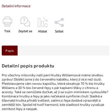
Detailní informace
Tisk
Zeptat se
Hlídat
Sdílet
Popis
Detailní popis produktu
Pro všechny milovníky naší paní Hrušky Williamsové máme skvělou
zprávu! Oblékli jsme ji do červeného kabátku, který jí více než sluší.
Představujeme vám novou kapsičku, která obsahuje 70 % bio hrušky
Williams a 30 % bio červené řepy s pár kapkami šťávy z citronu a
aceroly. Také se nemůžete dočkat, až ji se svým miminkem vyzkoušíte?
Kombinace hrušky a řepy je jako nečekaná symfonie chutí. Sladká a
šťavnatá hruška přináší svěžest, zatímco řepa dodává výraznější a
zemitější tón. Společně tvoří harmonii, kde sladkost hrušky vyvažuje
zemitost řepy a naopak.