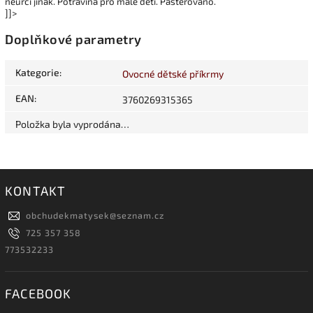
neurčí jinak. Potravina pro malé děti. Pasterováno.
]]>
Doplňkové parametry
Kategorie
:
Ovocné dětské příkrmy
EAN
:
3760269315365
Položka byla vyprodána…
KONTAKT
obchudekmatysek
@
seznam.cz
725 357 358
773532233
FACEBOOK