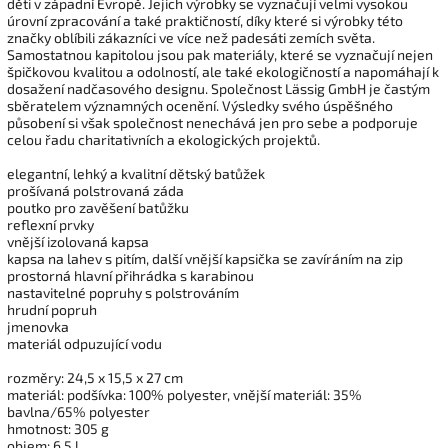
děti v západní Evropě. Jejich výrobky se vyznačují velmi vysokou
úrovní zpracování a také praktičností, díky které si výrobky této
značky oblíbili zákazníci ve více než padesáti zemích světa.
Samostatnou kapitolou jsou pak materiály, které se vyznačují nejen
špičkovou kvalitou a odolností, ale také ekologičností a napomáhají k
dosažení nadčasového designu. Společnost Lässig GmbH je častým
sběratelem významných ocenění. Výsledky svého úspěšného
působení si však společnost nenechává jen pro sebe a podporuje
celou řadu charitativních a ekologických projektů.
elegantní, lehký a kvalitní dětský batůžek
prošívaná polstrovaná záda
poutko pro zavěšení batůžku
reflexní prvky
vnější izolovaná kapsa
kapsa na lahev s pitím, další vnější kapsička se zavíráním na zip
prostorná hlavní přihrádka s karabinou
nastavitelné popruhy s polstrováním
hrudní popruh
jmenovka
materiál odpuzující vodu
rozměry: 24,5 x 15,5 x 27 cm
materiál: podšívka: 100% polyester, vnější materiál: 35%
bavlna/65% polyester
hmotnost: 305 g
objem: 6,5 l