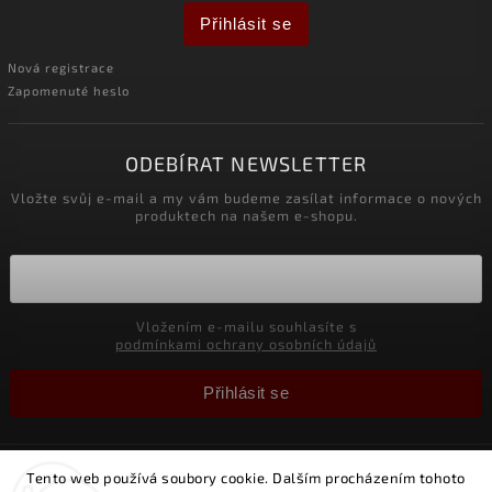
Přihlásit se
Nová registrace
Zapomenuté heslo
ODEBÍRAT NEWSLETTER
Vložte svůj e-mail a my vám budeme zasílat informace o nových
produktech na našem e-shopu.
Vložením e-mailu souhlasíte s
podmínkami ochrany osobních údajů
Přihlásit se
Copyright 2026
Obchůdek Matýsek s.r.o
. Všechna práva
Tento web používá soubory cookie. Dalším procházením tohoto