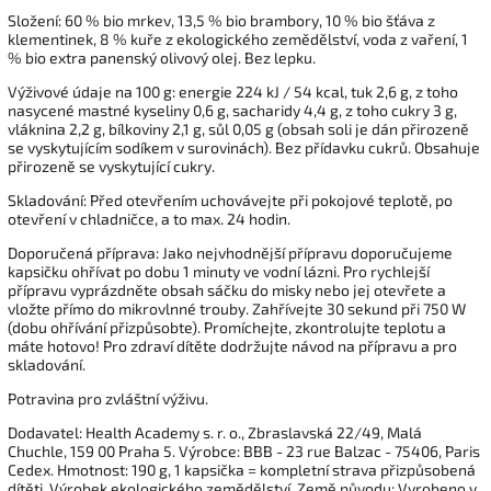
Složení: 60 % bio mrkev, 13,5 % bio brambory, 10 % bio šťáva z
klementinek, 8 % kuře z ekologického zemědělství, voda z vaření, 1
% bio extra panenský olivový olej. Bez lepku.
Výživové údaje na 100 g: energie 224 kJ / 54 kcal, tuk 2,6 g, z toho
nasycené mastné kyseliny 0,6 g, sacharidy 4,4 g, z toho cukry 3 g,
vláknina 2,2 g, bílkoviny 2,1 g, sůl 0,05 g (obsah soli je dán přirozeně
se vyskytujícím sodíkem v surovinách). Bez přídavku cukrů. Obsahuje
přirozeně se vyskytující cukry.
Skladování: Před otevřením uchovávejte při pokojové teplotě, po
otevření v chladničce, a to max. 24 hodin.
Doporučená příprava: Jako nejvhodnější přípravu doporučujeme
kapsičku ohřívat po dobu 1 minuty ve vodní lázni. Pro rychlejší
přípravu vyprázdněte obsah sáčku do misky nebo jej otevřete a
vložte přímo do mikrovlnné trouby. Zahřívejte 30 sekund při 750 W
(dobu ohřívání přizpůsobte). Promíchejte, zkontrolujte teplotu a
máte hotovo! Pro zdraví dítěte dodržujte návod na přípravu a pro
skladování.
Potravina pro zvláštní výživu.
Dodavatel: Health Academy s. r. o., Zbraslavská 22/49, Malá
Chuchle, 159 00 Praha 5. Výrobce: BBB - 23 rue Balzac - 75406, Paris
Cedex. Hmotnost: 190 g, 1 kapsička = kompletní strava přizpůsobená
dítěti. Výrobek ekologického zemědělství. Země původu: Vyrobeno v