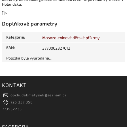
Holandsku.
]]>
Doplňkové parametry
Kategorie
:
Masozeleninové dětské příkrmy
EAN
:
3770002327012
Položka byla vyprodána…
KONTAKT
obchudekmatysek
@
seznam.cz
725 357 358
773532233
FACEBOOK