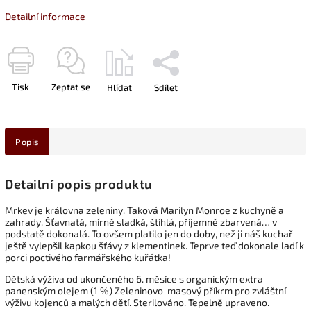
Detailní informace
Tisk
Zeptat se
Hlídat
Sdílet
Popis
Detailní popis produktu
Mrkev je královna zeleniny. Taková Marilyn Monroe z kuchyně a
zahrady. Šťavnatá, mírně sladká, štíhlá, příjemně zbarvená… v
podstatě dokonalá. To ovšem platilo jen do doby, než ji náš kuchař
ještě vylepšil kapkou šťávy z klementinek. Teprve teď dokonale ladí k
porci poctivého farmářského kuřátka!
Dětská výživa od ukončeného 6. měsíce s organickým extra
panenským olejem (1 %) Zeleninovo-masový příkrm pro zvláštní
výživu kojenců a malých dětí. Sterilováno. Tepelně upraveno.