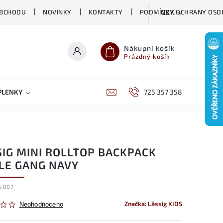
OBCHODU
NOVINKY
KONTAKTY
PODMÍNKY OCHRANY OSO
CZK
Nákupní košík
Prázdný košík
PLENKY
CHOVATELSKÉ POTŘEBY
725 357 358
DĚTSKÁ VÝŽIVA
SIG MINI ROLLTOP BACKPACK
TLE GANG NAVY
5.007
Značka:
Lässig KIDS
Neohodnoceno