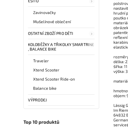
ESITO
polstro
nastavi
Zavinovačky
hrudní 
poutko 
Mušelínové oblečení
materiá
obrázek
patentk
OSTATNÍ ZBOŽÍ PRO DĚTI
reflexní
karabin
KOLOBĚŽKY A TŘIKOLKY SMARTRIKE
elastic
, BALANCE BIKE
rozměry
Traveler
délka: 
šířka: 1
Xtend Scooter
výška: 
Xtend Scooter Ride-on
materiá
Balance bike
hmotnos
objem: 9
VÝPRODEJ
Lässig
Im Riem
64832 
German
Top 10 produktů
service