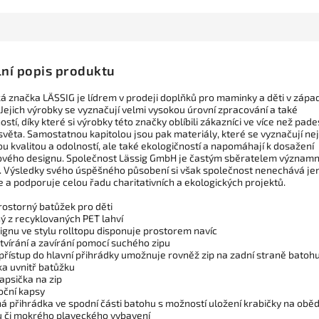
lní popis produktu
 značka LÄSSIG je lídrem v prodeji doplňků pro maminky a děti v zápa
Jejich výrobky se vyznačují velmi vysokou úrovní zpracování a také
ostí, díky které si výrobky této značky oblíbili zákazníci ve více než pade
světa. Samostatnou kapitolou jsou pak materiály, které se vyznačují ne
u kvalitou a odolností, ale také ekologičností a napomáhají k dosažení
vého designu. Společnost Lässig GmbH je častým sběratelem význam
. Výsledky svého úspěšného působení si však společnost nenechává je
 a podporuje celou řadu charitativních a ekologických projektů.
rostorný batůžek pro děti
ý z recyklovaných PET lahví
ignu ve stylu rolltopu disponuje prostorem navíc
tvírání a zavírání pomocí suchého zipu
přístup do hlavní přihrádky umožnuje rovněž zip na zadní straně batoh
a uvnitř batůžku
kapsička na zip
oční kapsy
á přihrádka ve spodní části batohu s možností uložení krabičky na oběd
u či mokrého plaveckého vybavení