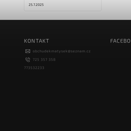
25.7.2025
KONTAKT
FACEB
obchudekmatysek
@
seznam.cz
725 357 358
773532233