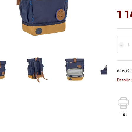
1 
dětský 
Detailn
Tisk