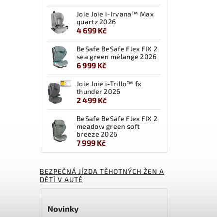
Joie Joie i-Irvana™ Max
469 Kč
quartz 2026
4 699 Kč
plavky
BeSafe BeSafe Flex FIX 2
sea green mélange 2026
6 999 Kč
Joie Joie i-Trillo™ fx
thunder 2026
2 499 Kč
BeSafe BeSafe Flex FIX 2
meadow green soft
breeze 2026
7 999 Kč
BEZPEČNÁ JÍZDA TĚHOTNÝCH ŽEN A
DĚTÍ V AUTĚ
Novinky