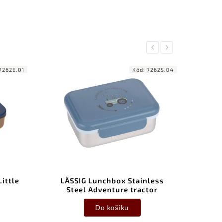
Previous
Next
7262E.01
Kód:
7262S.04
ittle
LÄSSIG Lunchbox Stainless
LÄSS
Steel Adventure tractor
Do košíku