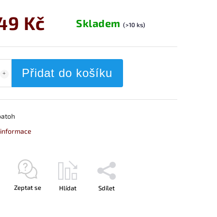
149 Kč
Skladem
(>10 ks)
Přidat do košíku
batoh
í informace
Zeptat se
Hlídat
Sdílet