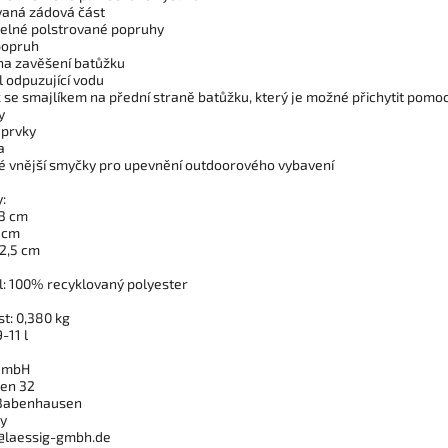
vaná zádová část
telné polstrované popruhy
popruh
na zavěšení batůžku
l odpuzující vodu
 se smajlíkem na přední straně batůžku, který je možné přichytit pomoc
y
 prvky
a
ké vnější smyčky pro upevnění outdoorového vybavení
:
23 cm
1 cm
32,5 cm
l: 100% recyklovaný polyester
t: 0,380 kg
-11 l
 GmbH
en 32
Babenhausen
y
@laessig-gmbh.de