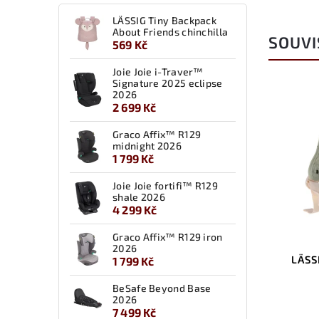
LÄSSIG Tiny Backpack
About Friends chinchilla
SOUVI
569 Kč
Joie Joie i-Traver™
Signature 2025 eclipse
2026
Kód:
7263.070
2 699 Kč
Graco Affix™ R129
midnight 2026
1 799 Kč
Joie Joie fortifi™ R129
shale 2026
4 299 Kč
Graco Affix™ R129 iron
2026
LÄSSIG Swim Diaper
LÄSS
1 799 Kč
scooter/dog green 19-24 mo.
size 92
BeSafe Beyond Base
2026
7 499 Kč
Detail