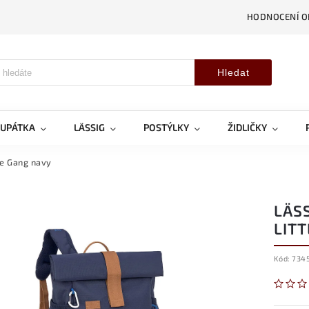
HODNOCENÍ 
Hledat
OUPÁTKA
LÄSSIG
POSTÝLKY
ŽIDLIČKY
le Gang navy
LÄS
LIT
Kód:
734