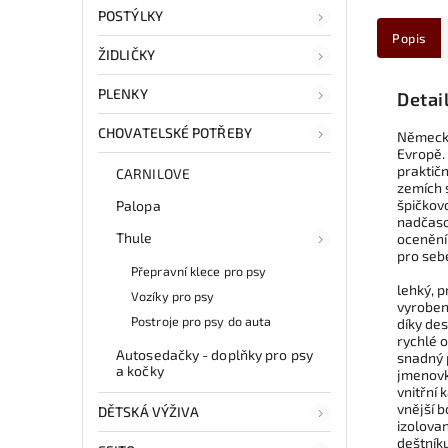
POSTÝLKY
Popis
ŽIDLIČKY
PLENKY
Detai
CHOVATELSKÉ POTŘEBY
Německá
Evropě. 
praktičn
CARNILOVE
zemích 
špičkovo
Palopa
nadčaso
Thule
ocenění
pro sebe
Přepravní klece pro psy
lehký, p
Vozíky pro psy
vyroben
Postroje pro psy do auta
díky des
rychlé o
Autosedačky - doplňky pro psy
snadný 
a kočky
jmenovk
vnitřní 
vnější b
DĚTSKÁ VÝŽIVA
izolovan
deštník