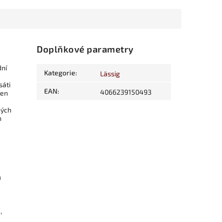
Doplňkové parametry
dní
Kategorie
:
Lässig
sáti
EAN
:
4066239150493
jen
ných
n
u
,