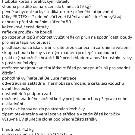
hluboká korba s praktickými detaily
vhodná pro dítě od narození do 6 měsíců (9 kg)
pevné uchycení korby s indikátorem správného připevnění
látky PROTEX+™ odolné vůči znečištění a vodě, které nevyšisují
ochrana před slunečním zářením 50+
koženkové černé detaily
reflexní proužek na boudě
po rozepnutí zipů možnost využít reflexní pruh na spodní části boudy
pro ještě lepší viditelnost
prodloužená stříška chránící dítě před slunečním zářením a větrem
sklopná bouda korby s černým madlem pro lepší manipulaci
praktický nánožník chránící dítě před chladem a povětrnostními vlivy
s postranními zipy
možnost odejmout vnitřní látkové části po odepnutí zipů pro snadné
čištění
pohodlná vyjímatelná De Luxe matrace
odvětrávaná základna Thermobase umožňuje cirkulaci vzduchu
uvnitř korbičky
nastavitelná podpora zad
možnost snadného složení korby pro jednoduchou přepravu nebo
uskladnění
praktické kapsy na zip po stranách korbičky
zipem otevíratelná ventilace ve stříšce a v zadní části korbičky
výsuvná UV sluneční clona pod přední částí stříšky
hmotnost: 4,2 kg
vnitřní rozměry (d/š/v): 76/34/21 cm