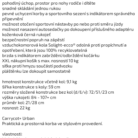
pohodlný úchop, prostor pro nohy rodiče i dítěte
snadné skládání jednou rukou
pevné uchycení korby a sportovního sezení s indikátorem správného
připevnění
možnost otočení sportovní nástavby po nebo proti směru jízdy
možnost nasazení autosedačky po dokoupení příslušného adaptéru
koženková černá rukojeť
bezpečnostní popruh na zápěstí
vzduchokomorová kola Solight-ecco® odolná proti propíchnutí a
opotřebení, která jsou 100% recyklovatelná
brzda s indikátorem zabrždění/odbrždění kočárku
XXL nákupní košík s max. nosností 10 kg
síťka proti hmyzu součástí podvozku
pláštěnku lze dokoupit samostatně
hmotnost konstrukce včetně kol: 9,1 kg
šířka konstrukce s koly: 59 cm
rozměry složené konstrukce bez kol (d/š/v): 72/51/23 cm
výška rukojeti: 84 - 107+ cm
průměr kol: 21/28 cm
nosnost: 22 kg
Carrycot+ Urban
Praktická a prostorná korba ve stylovém provedení.
vlastnosti: