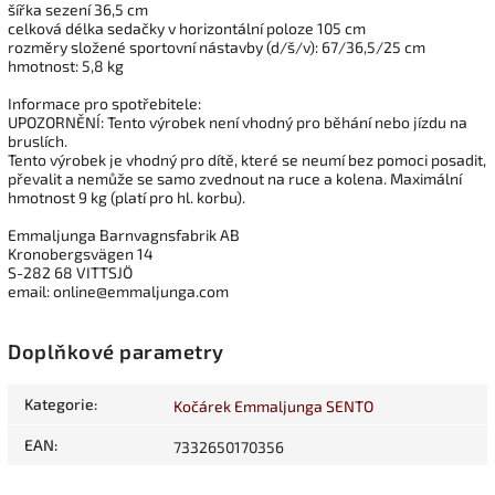
šířka sezení 36,5 cm
celková délka sedačky v horizontální poloze 105 cm
rozměry složené sportovní nástavby (d/š/v): 67/36,5/25 cm
hmotnost: 5,8 kg
Informace pro spotřebitele:
UPOZORNĚNÍ: Tento výrobek není vhodný pro běhání nebo jízdu na
bruslích.
Tento výrobek je vhodný pro dítě, které se neumí bez pomoci posadit,
převalit a nemůže se samo zvednout na ruce a kolena. Maximální
hmotnost 9 kg (platí pro hl. korbu).
Emmaljunga Barnvagnsfabrik AB
Kronobergsvägen 14
S-282 68 VITTSJÖ
email: online@emmaljunga.com
Doplňkové parametry
Kategorie
:
Kočárek Emmaljunga SENTO
EAN
:
7332650170356