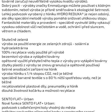
továrně zaručují neuvěřitelně vysokou kvalitu výrobků.
Dobrý pocit - výrobky značky Emmaljunga můžete používat s klidným
svědomím, neboť výroba je přísně směřována k ekologické šetrnosti.
Lehký podvozek vyrobený z hliníku HYDRO REDUXA® je nejen odolný,
ale díky speciální metodě výroby pomáhá snižovat uhlíkovou stopu.
Fantastické materiály a provedení - speciálně vyvinuté látky vykazují
vysokou odolnost vůči nečistotám a vodě, ochrání i před sluncem,
větrem a chladem.
Skutečně zelená
výroba za použití energie ze zelených zdrojů - solární a
hydroelektrárna
100% recyklace vody použité při výrobě
bezemisní výroba a vytápění továrny
opětovné využití přebytečného tepla z výroby pro vytápění továrny
zbytky plastů z výroby se znovu granulují a opětovně používají
šetrné anodizační zařízení na hliník
výroba hliníku s 1/4 stopou CO2, než je běžné
speciálně barvené textilie s o 80 % nižší spotřebou vody, než je
běžné
recyklovatelné plastové díly, pneumatiky a hliník
dlouhá životnost kočárku a možnost recyklace
SENTO FLAT+ Urban
Nové funkce SENTO FLAT+ Urban:
podvozek s odlehčenými koly vhodný do města
indikátor správného připevnění korby a sportovního sezení