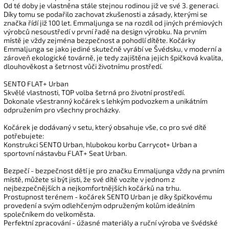
Od té doby je vlastněna stále stejnou rodinou již ve své 3. generaci.
Díky tomu se podařilo zachovat zkušenosti a zásady, kterými se
značka řídí již 100 let. Emmaljunga se na rozdíl od jiných prémiových
výrobců nesoustředí v první řadě na design výrobku. Na prvním
místě je vždy zejména bezpečnost a pohodlí dítěte. Kočárky
Emmaljunga se jako jediné skutečně vyrábí ve Švédsku, v moderní a
zároveň ekologické továrně, je tedy zajištěna jejich špičková kvalita,
dlouhověkost a šetrnost vůči životnímu prostředí.
SENTO FLAT+ Urban
Skvělé vlastnosti, TOP volba šetrná pro životní prostředí.
Dokonale všestranný kočárek s lehkým podvozkem a unikátním
odpružením pro všechny procházky.
Kočárek je dodávaný v setu, který obsahuje vše, co pro své dítě
potřebujete:
Konstrukci SENTO Urban, hlubokou korbu Carrycot+ Urban a
sportovní nástavbu FLAT+ Seat Urban.
Bezpečí - bezpečnost dětí je pro značku Emmaljunga vždy na prvním
místě, můžete si být jisti, že své dítě vozíte v jednom z
nejbezpečnějších a nejkomfortnějších kočárků na trhu.
Prostupnost terénem - kočárek SENTO Urban je díky špičkovému
provedení a svým odlehčeným odpruženým kolům ideálním
společníkem do velkoměsta.
Perfektní zpracování - úžasné materiály a ruční výroba ve švédské