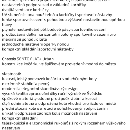
nastavitelná podpora zad v základně korbičky
dvojitá ventilace korbičky
UV sluneční clona použitelná u korbičky i sportovní nástavby
lehké sportovní sezení s pohodlnou výškově nastavitelnou opěrkou
hlavy
plynule nastavitelné pětibodové pásy sportovního sezení
prodloužená délka horizontální polohy sportovního sezení pro
maximální pohodlí dítěte
jednoduché nastavení opěrky nohou
kompaktní skládání sportovní nástavby
Chassis SENTO FLAT+ Urban
Konstrukce kočárku ve špičkovém provedení vhodná do města.
vlastnosti:
luxusní, lehký podvozek kočárku s odlehčenými koly
extrémně stabilní a pevný
moderní a elegantní skandinávský design
vysoká kvalita zpracování díky ruční výrobě ve Švédsku
špičkové materiály odolné proti poškrábání a korozi
čtyři odnímatelná a odpružená kola vhodná pro jízdu ve městě
přední otočná kola s aretací a sofistikovaným odpružením
unikátní odpružení zadních kol s možností nastavení
kompaktní skládání
teleskopická a ergonomická rukojeť s širokým rozsahem výškového
nastavení