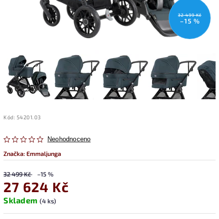
32 499 Kč
–15 %
Kód:
54201.03
Neohodnoceno
Značka:
Emmaljunga
32 499 Kč
–15 %
27 624 Kč
Skladem
(4 ks)