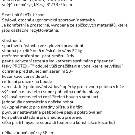
vnější rozměry (d/š/v): 81/38/34 cm
Seat Unit FLAT+ Urban
Stylová, otočná ergonomická sportovní nástavba.
Je komfortní a prostorná, vyrobená ze špičkových materiálů, které
jsou částečně recyklovatelné.
vlastnosti:
sportovní nástavba ve stylovém provedení
vhodná pro dítě od 6 měsíců do váhy 22 kg
možnost otočení po i proti směru jízdy
pevné uchycení sezení s indikátorem správného připevnění
látky PROTEX+™ odolné vůči znečištění a vodě, které nevyšisují
ochrana před slunečním zářením 50+
koženkové černé detaily
reflexní proužek na boudě
samostatné polohování zádové opěrky pro rovnou polohu v leže
výškově nastavitelná super pohodlná opěrka hlavy
výškově nastavitelná rozšířitelná bouda s ventilací
jednoduše nastavitelná opěrka nohou
výklopné madlo pro snadný přístup k dítěti
plynule nastavitelné pětibodové pásy s polstrováním
kompaktní skládání pro snadnou přepravu
síťka proti hmyzu je součástí (baleno u konstrukce kočárku)
délka zádové opěrky 58 cm