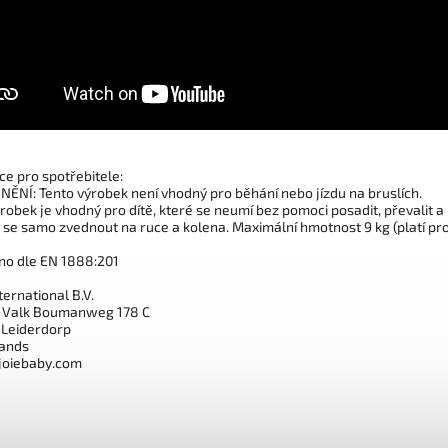
ce pro spotřebitele:
ĚNÍ: Tento výrobek není vhodný pro běhání nebo jízdu na bruslích.
robek je vhodný pro dítě, které se neumí bez pomoci posadit, převalit a
se samo zvednout na ruce a kolena. Maximální hmotnost 9 kg (platí pro
no dle EN 1888:201
ernational B.V.
 Valk Boumanweg 178 C
 Leiderdorp
ands
@joiebaby.com