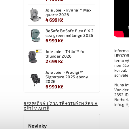
Joie Joie i-Irvana™ Max
quartz 2026
4 699 Kč
BeSafe BeSafe Flex FIX 2
sea green mélange 2026
6 999 Kč
informa
Joie Joie i-Trillo™ fx
UPOZORN
thunder 2026
tento vý
2 499 Kč
nemůže 
korbu).
Joie Joie i-Prodigi™
schvále
Signature 2025 ebony
2026
Nuna Int
6 999 Kč
Van der
2352 JD
Netherl
BEZPEČNÁ JÍZDA TĚHOTNÝCH ŽEN A
info.gl
DĚTÍ V AUTĚ
Novinky