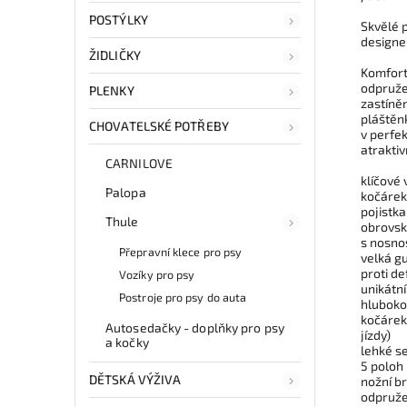
POSTÝLKY
Skvělé 
designem
ŽIDLIČKY
Komfort
odpružen
PLENKY
zastíněn
pláštěnk
CHOVATELSKÉ POTŘEBY
v perfek
atraktiv
CARNILOVE
klíčové 
Palopa
kočárek
pojistka
Thule
obrovsk
s nosnos
Přepravní klece pro psy
velká g
proti de
Vozíky pro psy
unikátní
Postroje pro psy do auta
hluboko
kočárek
Autosedačky - doplňky pro psy
jízdy)
a kočky
lehké se
5 poloh
DĚTSKÁ VÝŽIVA
nožní b
odpruže