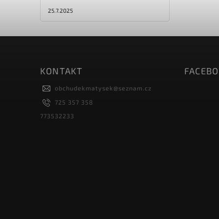
25.7.2025
KONTAKT
FACEB
obchudekmatysek
@
seznam.cz
725 357 358
773532233