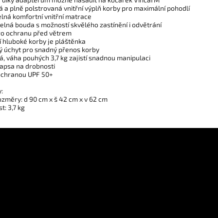
á a plně polstrovaná vnitřní výplň korby pro maximální pohodlí
elná komfortní vnitřní matrace
telná bouda s možností skvělého zastínění i odvětrání
ro ochranu před větrem
í hluboké korby je pláštěnka
ý úchyt pro snadný přenos korby
á, váha pouhých 3,7 kg zajistí snadnou manipulaci
kapsa na drobnosti
 ochranou UPF 50+
:
ozměry: d 90 cm x š 42 cm x v 62 cm
: 3,7 kg