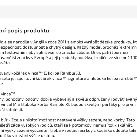
lní popis produktu
oie se narodila v Anglii v roce 2011 s ambicí vyrábět dětské produkty, k
 bezpečnost, dostupnost a chytrý design. Každý model prochází extrém
 testováním, aby splnil vše, co značka slibuje. Dnes patří Joie mezi
vanější značky v Evropě a její produkty používají rodiče ve více než 10
světa.
vaný kočárek Vinca™ & korba Ramble XL
í setu je: sportovní kočárek vinca™ signature a hluboká korba ramble™
re
 vinca™
ný, pohodlný, odolný, dobře vybavený a skvěle odpružený i odvětrávaný
 vincaTM a hluboká korba Ramble XL budou skvělými parťáky pro první
aší ratolestí.
 blíž - Zcela unikátní možnost nastavení výšky sezení, nebo korby. Tato
šetří záda vysokých rodičů, kteří se k potomkovi nemusí tolik sklánět.
í výšky sezení využijete i třeba v restauraci kdy z kočárku uděláte tak
idličku v ideální výšce u stolu.