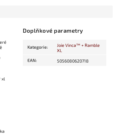
Doplňkové parametry
teré
Joie Vinca™ + Ramble
Kategorie
:
ně
XL
0
EAN
:
5056080620718
 xl
řka