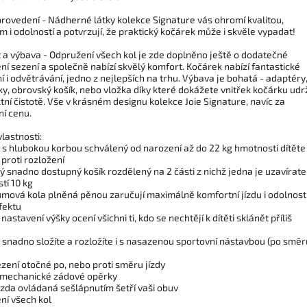
provedení - Nádherné látky kolekce Signature vás ohromí kvalitou,
 i odolností a potvrzují, že praktický kočárek může i skvěle vypadat!
 a výbava - Odpružení všech kol je zde doplněno ještě o dodatečné
í sezení a společně nabízí skvělý komfort. Kočárek nabízí fantastické
í i odvětrávání, jedno z nejlepších na trhu. Výbava je bohatá - adaptéry
y, obrovský košík, nebo vložka díky které dokážete vnitřek kočárku udr
tní čistotě. Vše v krásném designu kolekce Joie Signature, navíc za
ní cenu.
vlastnosti:
 s hlubokou korbou schválený od narození až do 22 kg hmotnosti dítěte
 proti rozložení
ý snadno dostupný košík rozdělený na 2 části z nichž jedna je uzavírate
tí 10 kg
umová kola plněná pěnou zaručují maximálně komfortní jízdu i odolnost
fektu
 nastavení výšky ocení všichni ti, kdo se nechtějí k dítěti sklánět příliš
 snadno složíte a rozložíte i s nasazenou sportovní nástavbou (po směr
zení otočné po, nebo proti směru jízdy
 mechanické zádové opěrky
rzda ovládaná sešlápnutím šetří vaši obuv
ní všech kol