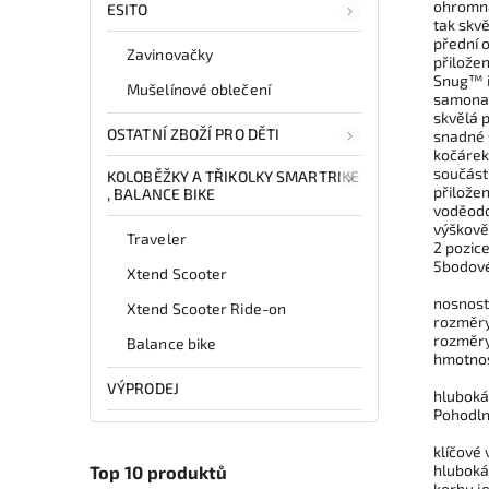
ohromná
ESITO
tak skv
přední o
Zavinovačky
přilože
Snug™ i
Mušelínové oblečení
samonav
skvělá 
OSTATNÍ ZBOŽÍ PRO DĚTI
snadné 
kočárek 
součást
KOLOBĚŽKY A TŘIKOLKY SMARTRIKE
přilože
, BALANCE BIKE
voděodo
výškově
Traveler
2 pozic
5bodové
Xtend Scooter
nosnost:
Xtend Scooter Ride-on
rozměry
rozměry
Balance bike
hmotnos
VÝPRODEJ
hluboká
Pohodln
klíčové 
hluboká
Top 10 produktů
korbu j