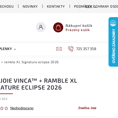
OBCHODU
NOVINKY
KONTAKTY
PODMÍNKY OCHRANY OSO
CZK
Nákupní košík
Prázdný košík
PLENKY
CHOVATELSKÉ POTŘEBY
725 357 358
DĚTSKÁ VÝŽIVA
™ + ramble XL Signature eclipse 2026
 JOIE VINCA™ + RAMBLE XL
NATURE ECLIPSE 2026
8.002
Značka:
Joie
Neohodnoceno