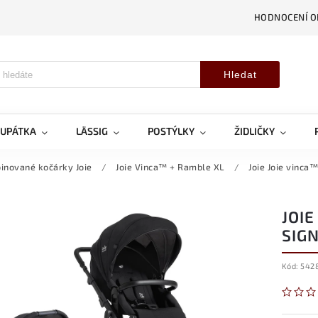
HODNOCENÍ 
Hledat
OUPÁTKA
LÄSSIG
POSTÝLKY
ŽIDLIČKY
inované kočárky Joie
/
Joie Vinca™ + Ramble XL
/
Joie Joie vinca
JOIE
SIG
Kód:
542