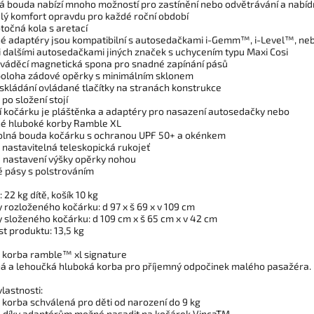
 bouda nabízí mnoho možností pro zastínění nebo odvětrávání a nabí
ělý komfort opravdu pro každé roční období
točná kola s aretací
né adaptéry jsou kompatibilní s autosedačkami i-Gemm™, i-Level™, neb
 dalšími autosedačkami jiných značek s uchycením typu Maxi Cosi
áděcí magnetická spona pro snadné zapínání pásů
poloha zádové opěrky s minimálním sklonem
skládání ovládané tlačítky na stranách konstrukce
po složení stojí
í kočárku je pláštěnka a adaptéry pro nasazení autosedačky nebo
né hluboké korby Ramble XL
lná bouda kočárku s ochranou UPF 50+ a okénkem
 nastavitelná teleskopická rukojeť
e nastavení výšky opěrky nohou
 pásy s polstrováním
 22 kg dítě, košík 10 kg
 rozloženého kočárku: d 97 x š 69 x v 109 cm
 složeného kočárku: d 109 cm x š 65 cm x v 42 cm
t produktu: 13,5 kg
 korba ramble™ xl signature
á a lehoučká hluboká korba pro příjemný odpočinek malého pasažéra.
vlastnosti:
 korba schválená pro děti od narození do 9 kg
e díky adaptérům možné nasadit na kočárek VincaTM