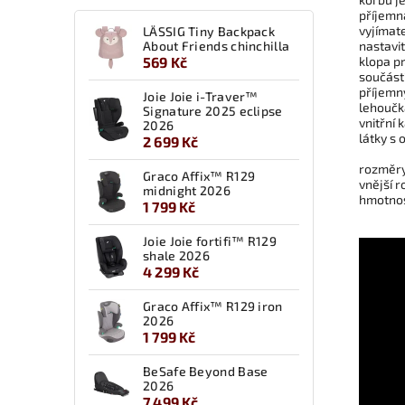
příjemn
vyjímat
LÄSSIG Tiny Backpack
About Friends chinchilla
nastavi
569 Kč
klopa p
součást
příjemn
Joie Joie i-Traver™
lehoučk
Signature 2025 eclipse
vnitřní 
2026
látky s
2 699 Kč
rozměry
Graco Affix™ R129
vnější r
midnight 2026
hmotnost
1 799 Kč
Joie Joie fortifi™ R129
shale 2026
4 299 Kč
Graco Affix™ R129 iron
2026
1 799 Kč
BeSafe Beyond Base
2026
7 499 Kč