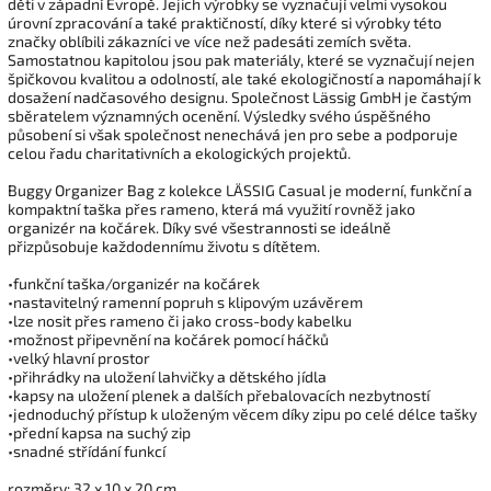
děti v západní Evropě. Jejich výrobky se vyznačují velmi vysokou
úrovní zpracování a také praktičností, díky které si výrobky této
značky oblíbili zákazníci ve více než padesáti zemích světa.
Samostatnou kapitolou jsou pak materiály, které se vyznačují nejen
špičkovou kvalitou a odolností, ale také ekologičností a napomáhají k
dosažení nadčasového designu. Společnost Lässig GmbH je častým
sběratelem významných ocenění. Výsledky svého úspěšného
působení si však společnost nenechává jen pro sebe a podporuje
celou řadu charitativních a ekologických projektů.
Buggy Organizer Bag z kolekce LÄSSIG Casual je moderní, funkční a
kompaktní taška přes rameno, která má využití rovněž jako
organizér na kočárek. Díky své všestrannosti se ideálně
přizpůsobuje každodennímu životu s dítětem.
•funkční taška/organizér na kočárek
•nastavitelný ramenní popruh s klipovým uzávěrem
•lze nosit přes rameno či jako cross-body kabelku
•možnost připevnění na kočárek pomocí háčků
•velký hlavní prostor
•přihrádky na uložení lahvičky a dětského jídla
•kapsy na uložení plenek a dalších přebalovacích nezbytností
•jednoduchý přístup k uloženým věcem díky zipu po celé délce tašky
•přední kapsa na suchý zip
•snadné střídání funkcí
rozměry: 32 x 10 x 20 cm