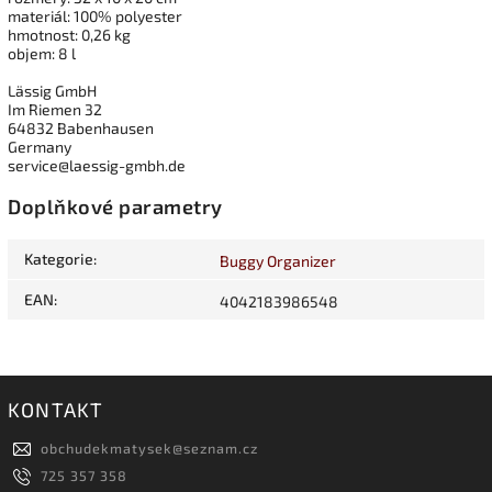
materiál: 100% polyester
hmotnost: 0,26 kg
objem: 8 l
Lässig GmbH
Im Riemen 32
64832 Babenhausen
Germany
service@laessig-gmbh.de
Doplňkové parametry
Kategorie
:
Buggy Organizer
EAN
:
4042183986548
KONTAKT
obchudekmatysek
@
seznam.cz
725 357 358