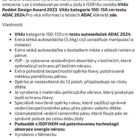
omezena. Lze ji instalovat po směru jízdy k ISOFIXu vozidla.
Vítěz
Reddot Design Award 2023
.
Vítěz kategorie 100-150 cm testu
ADAC 2024.
Pro více informací o testech
ADAC
kliknetě
zde
.
Vlastnosti:
Vítěz
kategorie 100-150 cm
testu autosedaček ADAC 2024
.
Extra lehká autosedačka (5,4kg) což usnadňuje manipulaci a
instalaci
Extra velká autosedačka s dostatkem místa v oblasti ramen a
pánve.
ISIP - je vybavena vestavěnými absorbéry v bočnicích, které
optimalizují ochranu při bočním nárazu.
Extra pohodlná bezpečnostní opěrka hlavy, polstrovaná
měkkou paměťovou pěnou
Opěrka je nastavitelná do 12 poloh, přizpůsobuje se růstu
dítěte.
Je vyrobena z materiálu pohlcujícího vibrace, který poskytuje
lepší ochranu hlavy.
Speciálně navržené opěrky rukou, které zajišťují správné
vedení bezpečnostního pásu přes pánev vašeho dítěte.
Uzamykatelné vedení ramenního pásu, které fixuje pás ve
správné poloze po celou dobu jízdy
Podsedák s ISOFIXEM má patentovanou technologii
absorpce energie nárazu.
Vyrobeno v Německu