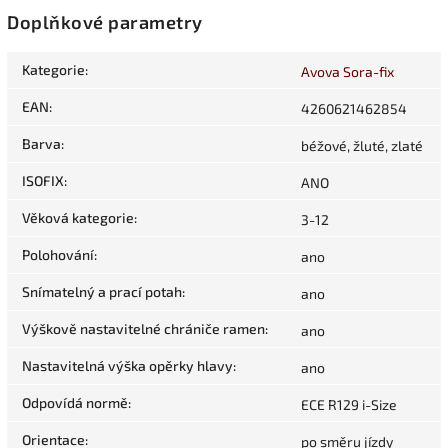
Doplňkové parametry
Kategorie
:
Avova Sora-fix
EAN
:
4260621462854
Barva
:
béžové, žluté, zlaté
ISOFIX
:
ANO
Věková kategorie
:
3-12
Polohování
:
ano
Snímatelný a prací potah
:
ano
Výškově nastavitelné chrániče ramen
:
ano
Nastavitelná výška opěrky hlavy
:
ano
Odpovídá normě
:
ECE R129 i-Size
Orientace
:
po směru jízdy