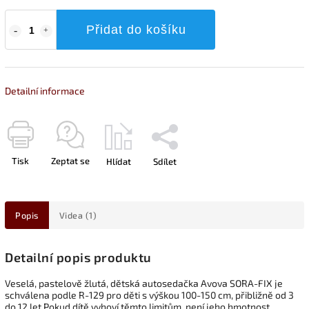
Přidat do košíku
Detailní informace
Tisk
Zeptat se
Hlídat
Sdílet
Popis
Videa (1)
Detailní popis produktu
Veselá, pastelově žlutá, dětská autosedačka Avova SORA-FIX je
schválena podle R-129 pro děti s výškou 100-150 cm, přibližně od 3
do 12 let.Pokud dítě vyhoví těmto limitům, není jeho hmotnost