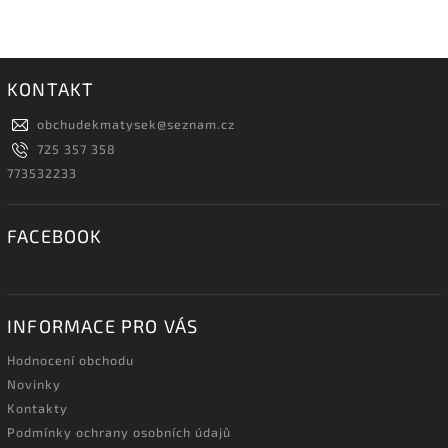
KONTAKT
obchudekmatysek
@
seznam.cz
725 357 358
773532233
FACEBOOK
INFORMACE PRO VÁS
Hodnocení obchodu
Novinky
Kontakty
Podmínky ochrany osobních údajů