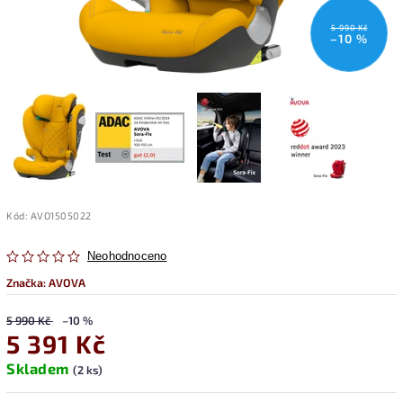
5 990 Kč
–10 %
Kód:
AVO1505022
Neohodnoceno
Značka:
AVOVA
5 990 Kč
–10 %
5 391 Kč
Skladem
(2 ks)